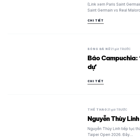
(Link xem Paris Saint Germain
Saint Germain vs Real Malor
CHI TIẾT
BÓNG ĐÁ NỮ
21 giờ TRƯỚC
Báo Campuchia: ‘
dự’
CHI TIẾT
THỂ THAO
21 giờ TRƯỚC
Nguyễn Thùy Linh 
Nguyễn Thùy Linh tiếp tục thă
Taipei Open 2026. Đây…