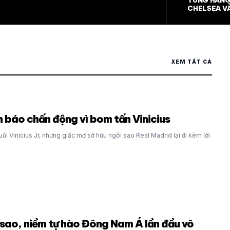
TUNG HÀNG 
CHELSEA V
TRƯỚC JUV
XEM TẤT CẢ
 báo chấn động vì bom tấn Vinicius
uổi Vinicius Jr, nhưng giấc mơ sở hữu ngôi sao Real Madrid lại đi kèm lời
 sao, niềm tự hào Đông Nam Á lần đầu vô