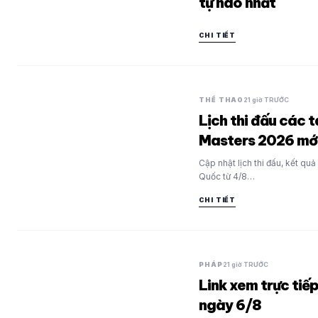
tự hào nhất
CHI TIẾT
THỂ THAO
21 giờ TRƯỚC
Lịch thi đấu các 
Masters 2026 mới
Cập nhật lịch thi đấu, kết qu
Quốc từ 4/8…
CHI TIẾT
PHÁP
21 giờ TRƯỚC
Link xem trực tiế
ngày 6/8