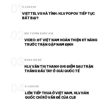
01
V-LEAGUE
VIETTEL VS HÀ TĨNH: HLV POPOV TIẾP TỤC
BẤT BẠI?
02
ĐỘI TUYỂN QUỐC GIA
VIDEO: ĐT VIỆT NAM HOÀN THIỆN KỸ NĂNG
TRƯỚC TRẬN GẶP NAM ĐỊNH
03
BÓNG ĐÁ NỮ
HLV VĂN THỊ THANH GHI ĐIỂM SAU TRẬN
THẮNG ĐẦU TAY Ở GIẢI QUỐC TẾ
04
V-LEAGUE
LIÊN TIẾP THUA Ở VIỆT NAM, HLV HÀN
QUỐC CHỈ RÕ VẤN ĐỀ CỦA CLB