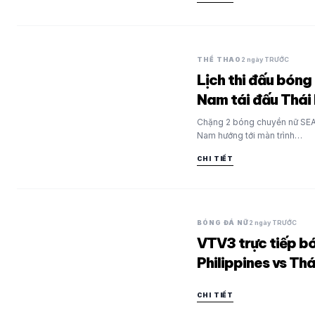
THỂ THAO
2 ngày TRƯỚC
Lịch thi đấu bóng
Nam tái đấu Thái
Chặng 2 bóng chuyền nữ SEA V
Nam hướng tới màn trình…
CHI TIẾT
BÓNG ĐÁ NỮ
2 ngày TRƯỚC
VTV3 trực tiếp b
Philippines vs Thá
CHI TIẾT