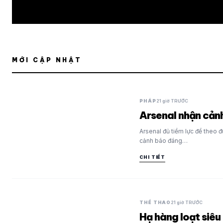
MỚI CẬP NHẬT
PHÁP
21 giờ TRƯỚC
Arsenal nhận cảnh
Arsenal đủ tiềm lực để theo đ
cảnh báo đáng…
CHI TIẾT
THỂ THAO
21 giờ TRƯỚC
Hạ hàng loạt siêu