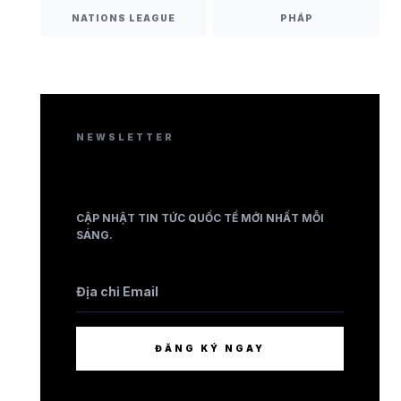
NATIONS LEAGUE
PHÁP
NEWSLETTER
BẢN TIN BONGDA
CẬP NHẬT TIN TỨC QUỐC TẾ MỚI NHẤT MỖI
SÁNG.
ĐĂNG KÝ NGAY