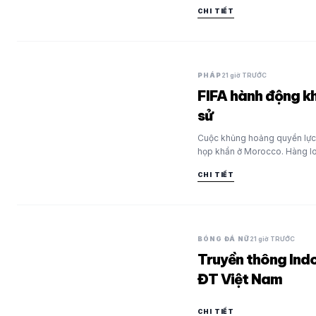
CHI TIẾT
PHÁP
21 giờ TRƯỚC
FIFA hành động kh
sử
Cuộc khủng hoảng quyền lực tạ
họp khẩn ở Morocco. Hàng l
CHI TIẾT
BÓNG ĐÁ NỮ
21 giờ TRƯỚC
Truyền thông Indo
ĐT Việt Nam
CHI TIẾT