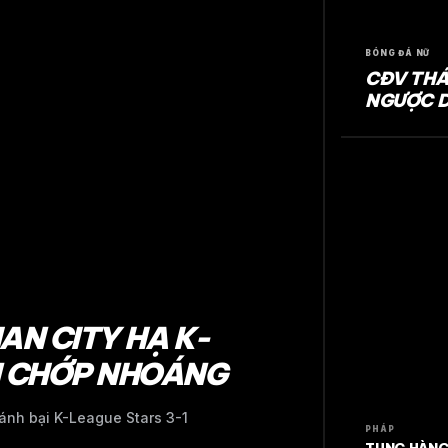
BÓNG ĐÁ NỮ
CĐV THÁ
NGƯỢC D
N CITY HẠ K-
N CHỚP NHOÁNG
đánh bại K-League Stars 3-1
PHÁP