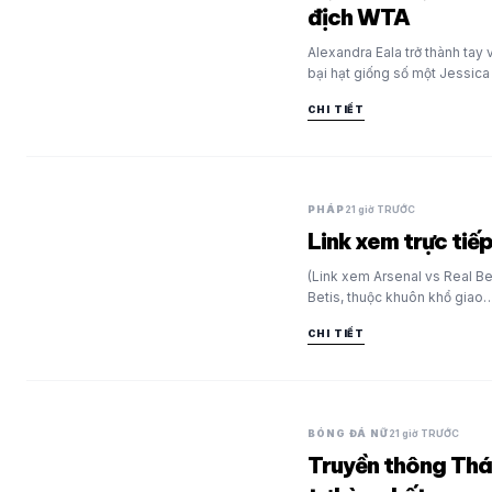
địch WTA
Alexandra Eala trở thành tay
bại hạt giống số một Jessic
CHI TIẾT
PHÁP
21 giờ TRƯỚC
Link xem trực tiế
(Link xem Arsenal vs Real Bet
Betis, thuộc khuôn khổ giao
CHI TIẾT
BÓNG ĐÁ NỮ
21 giờ TRƯỚC
Truyền thông Thá