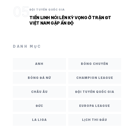
05
ĐỘI TUYỂN QUỐC GIA
TIẾN LINH NÓI LÊN KỲ VỌNG Ở TRẬN ĐT
VIỆT NAM GẶP ẤN ĐỘ
DANH MỤC
ANH
BÓNG CHUYỀN
BÓNG ĐÁ NỮ
CHAMPION LEAGUE
CHÂU ÂU
ĐỘI TUYỂN QUỐC GIA
ĐỨC
EUROPA LEAGUE
LA LIGA
LỊCH THI ĐẤU