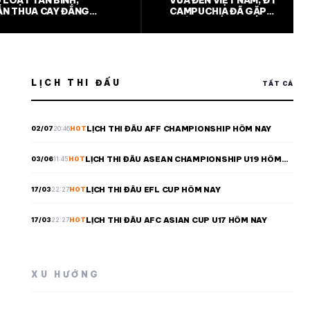
LOẠT TÂN BINH,
VỪA ĐẾN VIỆT NAM, ĐT
ẪN THUA CAY ĐẮNG
CAMPUCHIA ĐÃ GẶP
ENTUS
PHẢI SỰ CỐ HI HỮU
LỊCH THI ĐẤU
TẤT CẢ
LỊCH THI ĐẤU AFF CHAMPIONSHIP HÔM NAY
02/07
20:46
HOT
LỊCH THI ĐẤU ASEAN CHAMPIONSHIP U19 HÔM
03/06
11:45
HOT
NAY
LỊCH THI ĐẤU EFL CUP HÔM NAY
17/03
22:27
HOT
LỊCH THI ĐẤU AFC ASIAN CUP U17 HÔM NAY
17/03
22:27
HOT
XU HƯỚNG