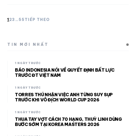
Phân
1
2
3
…
55
TIẾP THEO
trang
bài
viết
TIN MỚI NHẤT
1 NGÀY TRƯỚC
BÁO INDONESIA NÓI VỀ QUYẾT ĐỊNH BẤT LỰC
TRƯỚC ĐT VIỆT NAM
1 NGÀY TRƯỚC
TORRES THÚ NHẬN VIỆC ANH TỪNG SUY SỤP
TRƯỚC KHI VÔ ĐỊCH WORLD CUP 2026
1 NGÀY TRƯỚC
THUA TAY VỢT CÁCH 70 HẠNG, THUỲ LINH DỪNG
BƯỚC SỚM TẠI KOREA MASTERS 2026