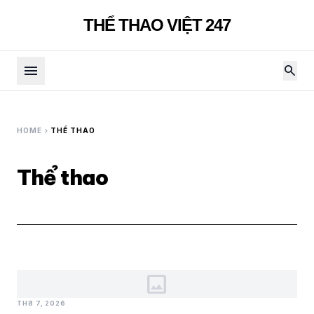
THỂ THAO VIỆT 247
menu
search
chevron_right
HOME
THỂ THAO
Thể thao
image
TH8 7, 2026