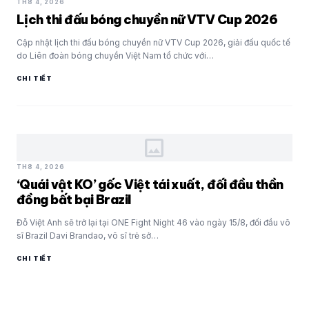
TH8 4, 2026
Lịch thi đấu bóng chuyền nữ VTV Cup 2026
Cập nhật lịch thi đấu bóng chuyền nữ VTV Cup 2026, giải đấu quốc tế
do Liên đoàn bóng chuyền Việt Nam tổ chức với…
CHI TIẾT
image
TH8 4, 2026
‘Quái vật KO’ gốc Việt tái xuất, đối đầu thần
đồng bất bại Brazil
Đỗ Việt Anh sẽ trở lại tại ONE Fight Night 46 vào ngày 15/8, đối đầu võ
sĩ Brazil Davi Brandao, võ sĩ trẻ sở…
CHI TIẾT