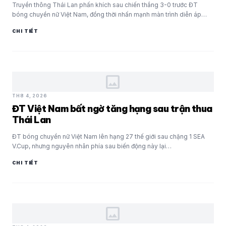
Truyền thông Thái Lan phấn khích sau chiến thắng 3-0 trước ĐT
bóng chuyền nữ Việt Nam, đồng thời nhấn mạnh màn trình diễn áp…
CHI TIẾT
image
TH8 4, 2026
ĐT Việt Nam bất ngờ tăng hạng sau trận thua
Thái Lan
ĐT bóng chuyền nữ Việt Nam lên hạng 27 thế giới sau chặng 1 SEA
V.Cup, nhưng nguyên nhân phía sau biến động này lại…
CHI TIẾT
image