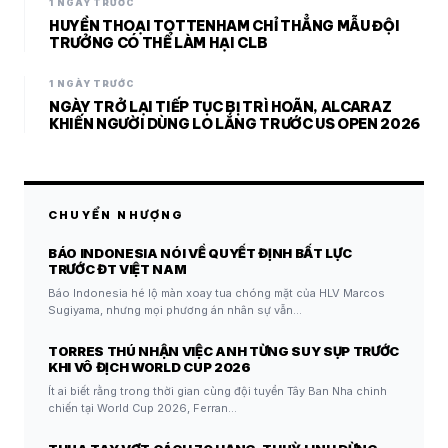
1 NGÀY TRƯỚC
HUYỀN THOẠI TOTTENHAM CHỈ THẲNG MẪU ĐỘI
TRƯỞNG CÓ THỂ LÀM HẠI CLB
1 NGÀY TRƯỚC
NGÀY TRỞ LẠI TIẾP TỤC BỊ TRÌ HOÃN, ALCARAZ
KHIẾN NGƯỜI DÙNG LO LẮNG TRƯỚC US OPEN 2026
CHUYỂN NHƯỢNG
BÁO INDONESIA NÓI VỀ QUYẾT ĐỊNH BẤT LỰC
TRƯỚC ĐT VIỆT NAM
Báo Indonesia hé lộ màn xoay tua chóng mặt của HLV Marcos
Sugiyama, nhưng mọi phương án nhân sự vẫn…
TORRES THÚ NHẬN VIỆC ANH TỪNG SUY SỤP TRƯỚC
KHI VÔ ĐỊCH WORLD CUP 2026
Ít ai biết rằng trong thời gian cùng đội tuyển Tây Ban Nha chinh
chiến tại World Cup 2026, Ferran…