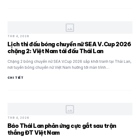
image
TH8 4, 2026
Lịch thi đấu bóng chuyền nữ SEA V.Cup 2026
chặng 2: Việt Nam tái đấu Thái Lan
Chặng 2 bóng chuyền nữ SEA V.Cup 2026 sắp khởi tranh tại Thái Lan,
nơi tuyển bóng chuyền nữ Việt Nam hướng tới màn trình…
CHI TIẾT
image
TH8 4, 2026
Báo Thái Lan phản ứng cực gắt sau trận
thắng ĐT Việt Nam