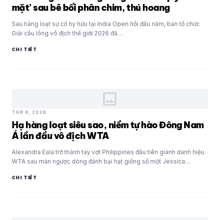
mặt’ sau bê bối phân chim, thú hoang
Sau hàng loạt sự cố hy hữu tại India Open hồi đầu năm, ban tổ chức
Giải cầu lông vô địch thế giới 2026 đã…
CHI TIẾT
image
TH8 6, 2026
Hạ hàng loạt siêu sao, niềm tự hào Đông Nam
Á lần đầu vô địch WTA
Alexandra Eala trở thành tay vợt Philippines đầu tiên giành danh hiệu
WTA sau màn ngược dòng đánh bại hạt giống số một Jessica
Pegula…
CHI TIẾT