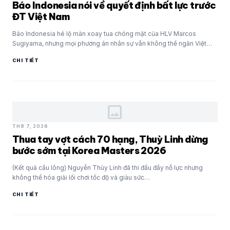
Báo Indonesia nói về quyết định bất lực trước
ĐT Việt Nam
Báo Indonesia hé lộ màn xoay tua chóng mặt của HLV Marcos
Sugiyama, nhưng mọi phương án nhân sự vẫn không thể ngăn Việt
Nam…
CHI TIẾT
image
TH8 7, 2026
Thua tay vợt cách 70 hạng, Thuỳ Linh dừng
bước sớm tại Korea Masters 2026
(Kết quả cầu lông) Nguyễn Thùy Linh đã thi đấu đầy nỗ lực nhưng
không thể hóa giải lối chơi tốc độ và giàu sức…
CHI TIẾT