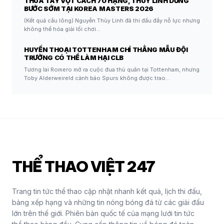
THUA TAY VỢT CÁCH 70 HẠNG, THUỲ LINH DỪNG
BƯỚC SỚM TẠI KOREA MASTERS 2026
(Kết quả cầu lông) Nguyễn Thùy Linh đã thi đấu đầy nỗ lực nhưng
không thể hóa giải lối chơi…
HUYỀN THOẠI TOTTENHAM CHỈ THẲNG MẪU ĐỘI
TRƯỞNG CÓ THỂ LÀM HẠI CLB
Tương lai Romero mở ra cuộc đua thủ quân tại Tottenham, nhưng
Toby Alderweireld cảnh báo Spurs không được trao…
THỂ THAO VIỆT 247
Trang tin tức thể thao cập nhật nhanh kết quả, lịch thi đấu,
bảng xếp hạng và những tin nóng bóng đá từ các giải đấu
lớn trên thế giới. Phiên bản quốc tế của mạng lưới tin tức