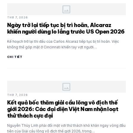
image
TH8 7, 2026
Ngày trở lại tiếp tục bị trì hoãn, Alcaraz
khiến người dùng lo lắng trước US Open 2026
Kế hoạch trở lại thi đấu của Carlos Alcaraz tiếp tục bị trì hoãn. Việc
không thể góp mặt ở Cincinnati khiến tay vợt người…
CHI TIẾT
image
TH8 7, 2026
Kết quả bốc thăm giải cầu lông vô địch thế
giới 2026: Các đại diện Việt Nam nhận loạt
thử thách cực đại
Nguyễn Thùy Linh phải đối mặt với thử thách khó khăn ngay vòng đầu
tiên của Giải cầu lông vô địch thế giới 2026, trong…