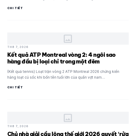
CHI TIẾT
image
TH8 7, 2026
Kết quả ATP Montreal vòng 2: 4 ngôi sao
hàng đầu bị loại chỉ trong một đêm
(Kết quả tennis) Loạt trận vòng 2 ATP Montreal 2026 chứng kiến
hàng loạt cú sốc khi bốn tên tuổi lớn của quần vợt nam…
CHI TIẾT
image
TH8 7, 2026
Chủ nhà giải cầu lông thế giới 2026 quyết ‘rửa