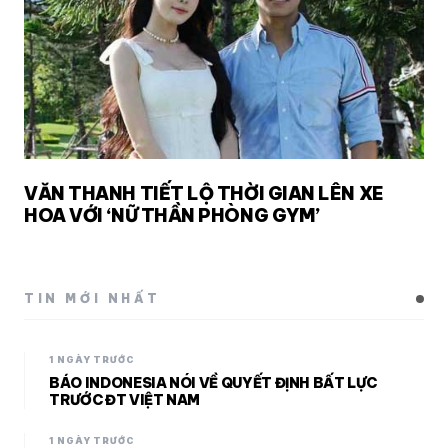
VĂN THANH TIẾT LỘ THỜI GIAN LÊN XE
HOA VỚI ‘NỮ THẦN PHÒNG GYM’
TIN MỚI NHẤT
1 NGÀY TRƯỚC
BÁO INDONESIA NÓI VỀ QUYẾT ĐỊNH BẤT LỰC
TRƯỚC ĐT VIỆT NAM
1 NGÀY TRƯỚC