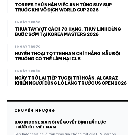
TORRES THÚ NHẬN VIỆC ANH TỪNG SUY SỤP
TRƯỚC KHI VÔ ĐỊCH WORLD CUP 2026
1 NGÀY TRƯỚC
THUA TAY VỢT CÁCH 70 HẠNG, THUỲ LINH DỪNG
BƯỚC SỚM TẠI KOREA MASTERS 2026
1 NGÀY TRƯỚC
HUYỀN THOẠI TOTTENHAM CHỈ THẲNG MẪU ĐỘI
TRƯỞNG CÓ THỂ LÀM HẠI CLB
1 NGÀY TRƯỚC
NGÀY TRỞ LẠI TIẾP TỤC BỊ TRÌ HOÃN, ALCARAZ
KHIẾN NGƯỜI DÙNG LO LẮNG TRƯỚC US OPEN 2026
CHUYỂN NHƯỢNG
BÁO INDONESIA NÓI VỀ QUYẾT ĐỊNH BẤT LỰC
TRƯỚC ĐT VIỆT NAM
Báo Indonesia hé lộ màn xoay tua chóng mặt của HLV Marcos