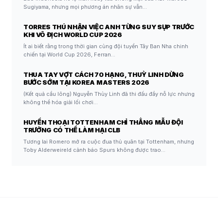
Sugiyama, nhưng mọi phương án nhân sự vẫn…
TORRES THÚ NHẬN VIỆC ANH TỪNG SUY SỤP TRƯỚC
KHI VÔ ĐỊCH WORLD CUP 2026
Ít ai biết rằng trong thời gian cùng đội tuyển Tây Ban Nha chinh
chiến tại World Cup 2026, Ferran…
THUA TAY VỢT CÁCH 70 HẠNG, THUỲ LINH DỪNG
BƯỚC SỚM TẠI KOREA MASTERS 2026
(Kết quả cầu lông) Nguyễn Thùy Linh đã thi đấu đầy nỗ lực nhưng
không thể hóa giải lối chơi…
HUYỀN THOẠI TOTTENHAM CHỈ THẲNG MẪU ĐỘI
TRƯỞNG CÓ THỂ LÀM HẠI CLB
Tương lai Romero mở ra cuộc đua thủ quân tại Tottenham, nhưng
Toby Alderweireld cảnh báo Spurs không được trao…