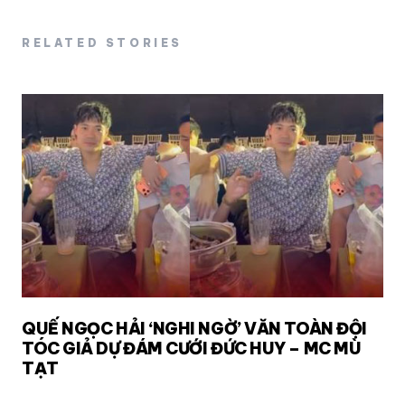
RELATED STORIES
QUẾ NGỌC HẢI ‘NGHI NGỜ’ VĂN TOÀN ĐỘI
TÓC GIẢ DỰ ĐÁM CƯỚI ĐỨC HUY – MC MÙ
TẠT