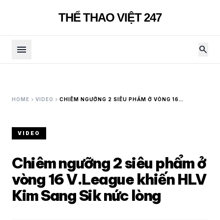
THỂ THAO VIỆT 247
menu
search
chevron_right
chevron_right
HOME
VIDEO
CHIÊM NGƯỠNG 2 SIÊU PHẨM Ở VÒNG 16
V.LEAGUE KHIẾN HLV KIM SANG SIK NỨC LÒNG
VIDEO
Chiêm ngưỡng 2 siêu phẩm ở
vòng 16 V.League khiến HLV
Kim Sang Sik nức lòng