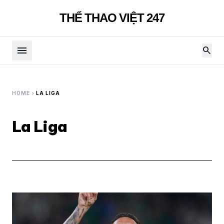
THỂ THAO VIỆT 247
menu
search
chevron_right
HOME
LA LIGA
La Liga