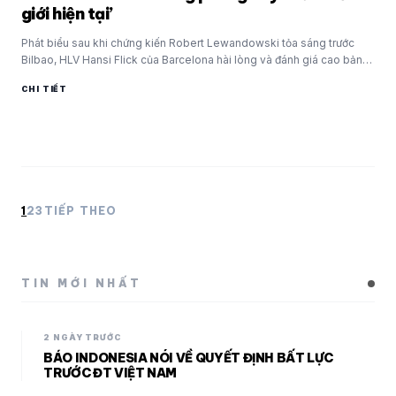
giới hiện tại’
Phát biểu sau khi chứng kiến Robert Lewandowski tỏa sáng trước
Bilbao, HLV Hansi Flick của Barcelona hài lòng và đánh giá cao bản
năng…
CHI TIẾT
Phân
1
2
3
TIẾP THEO
trang
bài
viết
TIN MỚI NHẤT
2 NGÀY TRƯỚC
BÁO INDONESIA NÓI VỀ QUYẾT ĐỊNH BẤT LỰC
TRƯỚC ĐT VIỆT NAM