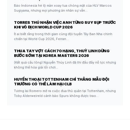
Báo Indonesia hé lộ màn xoay tua chóng mặt của HLV Marcos
Sugiyama, nhưng mọi phương án nhân sự vẫn…
TORRES THÚ NHẬN VIỆC ANH TỪNG SUY SỤP TRƯỚC
KHI VÔ ĐỊCH WORLD CUP 2026
Ít ai biết rằng trong thời gian cùng đội tuyển Tây Ban Nha chinh
chiến tại World Cup 2026, Ferran…
THUA TAY VỢT CÁCH 70 HẠNG, THUỲ LINH DỪNG
BƯỚC SỚM TẠI KOREA MASTERS 2026
(Kết quả cầu lông) Nguyễn Thùy Linh đã thi đấu đầy nỗ lực nhưng
không thể hóa giải lối chơi…
HUYỀN THOẠI TOTTENHAM CHỈ THẲNG MẪU ĐỘI
TRƯỞNG CÓ THỂ LÀM HẠI CLB
Tương lai Romero mở ra cuộc đua thủ quân tại Tottenham, nhưng
Toby Alderweireld cảnh báo Spurs không được trao…