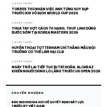
2 NGÀY TRƯỚC
TORRES THÚ NHẬN VIỆC ANH TỪNG SUY SỤP
TRƯỚC KHI VÔ ĐỊCH WORLD CUP 2026
2 NGÀY TRƯỚC
THUA TAY VỢT CÁCH 70 HẠNG, THUỲ LINH DỪNG
BƯỚC SỚM TẠI KOREA MASTERS 2026
2 NGÀY TRƯỚC
HUYỀN THOẠI TOTTENHAM CHỈ THẲNG MẪU ĐỘI
TRƯỞNG CÓ THỂ LÀM HẠI CLB
2 NGÀY TRƯỚC
NGÀY TRỞ LẠI TIẾP TỤC BỊ TRÌ HOÃN, ALCARAZ
KHIẾN NGƯỜI DÙNG LO LẮNG TRƯỚC US OPEN 2026
CHUYỂN NHƯỢNG
BÁO INDONESIA NÓI VỀ QUYẾT ĐỊNH BẤT LỰC
TRƯỚC ĐT VIỆT NAM