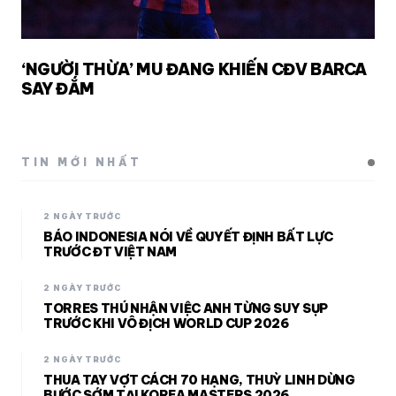
‘NGƯỜI THỪA’ MU ĐANG KHIẾN CĐV BARCA
SAY ĐẮM
TIN MỚI NHẤT
2 NGÀY TRƯỚC
BÁO INDONESIA NÓI VỀ QUYẾT ĐỊNH BẤT LỰC
TRƯỚC ĐT VIỆT NAM
2 NGÀY TRƯỚC
TORRES THÚ NHẬN VIỆC ANH TỪNG SUY SỤP
TRƯỚC KHI VÔ ĐỊCH WORLD CUP 2026
2 NGÀY TRƯỚC
THUA TAY VỢT CÁCH 70 HẠNG, THUỲ LINH DỪNG
BƯỚC SỚM TẠI KOREA MASTERS 2026