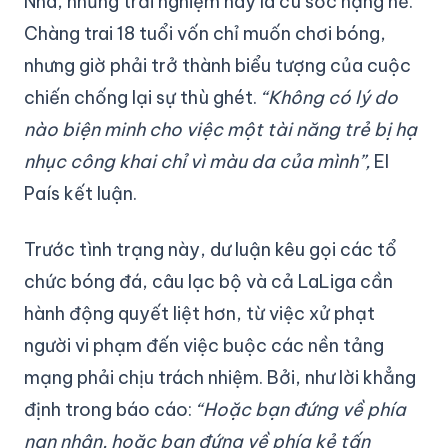
Nha, những trải nghiệm này là cú sốc nặng nề.
Chàng trai 18 tuổi vốn chỉ muốn chơi bóng,
nhưng giờ phải trở thành biểu tượng của cuộc
chiến chống lại sự thù ghét.
“Không có lý do
nào biện minh cho việc một tài năng trẻ bị hạ
nhục công khai chỉ vì màu da của mình”,
El
País kết luận.
Trước tình trạng này, dư luận kêu gọi các tổ
chức bóng đá, câu lạc bộ và cả LaLiga cần
hành động quyết liệt hơn, từ việc xử phạt
người vi phạm đến việc buộc các nền tảng
mạng phải chịu trách nhiệm. Bởi, như lời khẳng
định trong báo cáo:
“Hoặc bạn đứng về phía
nạn nhân, hoặc bạn đứng về phía kẻ tấn