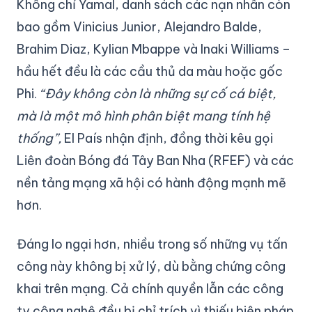
Không chỉ Yamal, danh sách các nạn nhân còn
bao gồm Vinicius Junior, Alejandro Balde,
Brahim Diaz, Kylian Mbappe và Inaki Williams –
hầu hết đều là các cầu thủ da màu hoặc gốc
Phi.
“Đây không còn là những sự cố cá biệt,
mà là một mô hình phân biệt mang tính hệ
thống”,
El País nhận định, đồng thời kêu gọi
Liên đoàn Bóng đá Tây Ban Nha (RFEF) và các
nền tảng mạng xã hội có hành động mạnh mẽ
hơn.
Đáng lo ngại hơn, nhiều trong số những vụ tấn
công này không bị xử lý, dù bằng chứng công
khai trên mạng. Cả chính quyền lẫn các công
ty công nghệ đều bị chỉ trích vì thiếu biện pháp