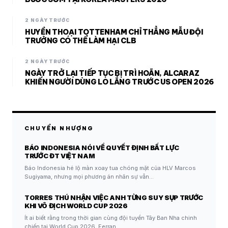
2 NGÀY TRƯỚC
HUYỀN THOẠI TOTTENHAM CHỈ THẲNG MẪU ĐỘI
TRƯỞNG CÓ THỂ LÀM HẠI CLB
2 NGÀY TRƯỚC
NGÀY TRỞ LẠI TIẾP TỤC BỊ TRÌ HOÃN, ALCARAZ
KHIẾN NGƯỜI DÙNG LO LẮNG TRƯỚC US OPEN 2026
CHUYỂN NHƯỢNG
BÁO INDONESIA NÓI VỀ QUYẾT ĐỊNH BẤT LỰC
TRƯỚC ĐT VIỆT NAM
Báo Indonesia hé lộ màn xoay tua chóng mặt của HLV Marcos
Sugiyama, nhưng mọi phương án nhân sự vẫn…
TORRES THÚ NHẬN VIỆC ANH TỪNG SUY SỤP TRƯỚC
KHI VÔ ĐỊCH WORLD CUP 2026
Ít ai biết rằng trong thời gian cùng đội tuyển Tây Ban Nha chinh
chiến tại World Cup 2026, Ferran…