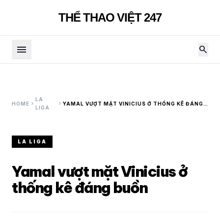
THỂ THAO VIỆT 247
menu
search
LA
chevron_right
chevron_right
HOME
YAMAL VƯỢT MẶT VINICIUS Ở THỐNG KÊ ĐÁNG
LIGA
BUỒN
LA LIGA
Yamal vượt mặt Vinicius ở
thống kê đáng buồn