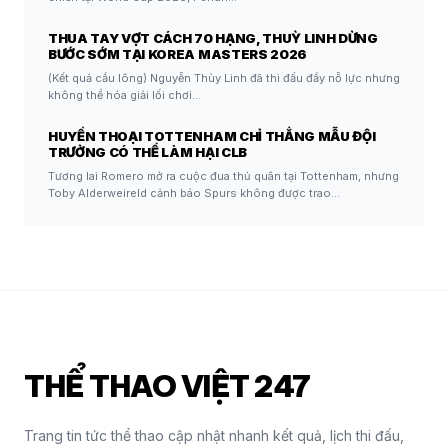
THUA TAY VỢT CÁCH 70 HẠNG, THUỲ LINH DỪNG
BƯỚC SỚM TẠI KOREA MASTERS 2026
(Kết quả cầu lông) Nguyễn Thùy Linh đã thi đấu đầy nỗ lực nhưng
không thể hóa giải lối chơi…
HUYỀN THOẠI TOTTENHAM CHỈ THẲNG MẪU ĐỘI
TRƯỞNG CÓ THỂ LÀM HẠI CLB
Tương lai Romero mở ra cuộc đua thủ quân tại Tottenham, nhưng
Toby Alderweireld cảnh báo Spurs không được trao…
THỂ THAO VIỆT 247
Trang tin tức thể thao cập nhật nhanh kết quả, lịch thi đấu,