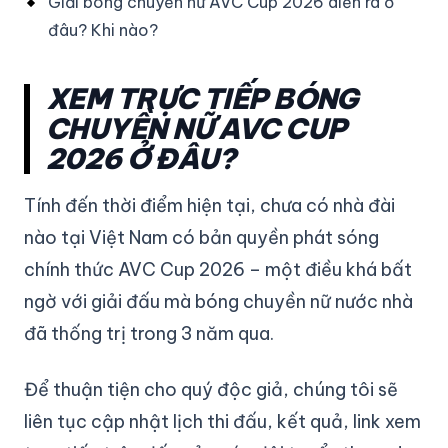
Giải bóng chuyền nữ AVC Cup 2026 diễn ra ở
đâu? Khi nào?
XEM TRỰC TIẾP BÓNG
CHUYỀN NỮ AVC CUP
2026 Ở ĐÂU?
Tính đến thời điểm hiện tại, chưa có nhà đài
nào tại Việt Nam có bản quyền phát sóng
chính thức AVC Cup 2026 – một điều khá bất
ngờ với giải đấu mà bóng chuyền nữ nước nhà
đã thống trị trong 3 năm qua.
Để thuận tiện cho quý độc giả, chúng tôi sẽ
liên tục cập nhật lịch thi đấu, kết quả, link xem