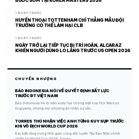
BƯỚC SỚM TẠI KOREA MASTERS 2026
1 NGÀY TRƯỚC
HUYỀN THOẠI TOTTENHAM CHỈ THẲNG MẪU ĐỘI
TRƯỞNG CÓ THỂ LÀM HẠI CLB
1 NGÀY TRƯỚC
NGÀY TRỞ LẠI TIẾP TỤC BỊ TRÌ HOÃN, ALCARAZ
KHIẾN NGƯỜI DÙNG LO LẮNG TRƯỚC US OPEN 2026
CHUYỂN NHƯỢNG
BÁO INDONESIA NÓI VỀ QUYẾT ĐỊNH BẤT LỰC
TRƯỚC ĐT VIỆT NAM
Báo Indonesia hé lộ màn xoay tua chóng mặt của HLV Marcos
Sugiyama, nhưng mọi phương án nhân sự vẫn…
TORRES THÚ NHẬN VIỆC ANH TỪNG SUY SỤP TRƯỚC
KHI VÔ ĐỊCH WORLD CUP 2026
Ít ai biết rằng trong thời gian cùng đội tuyển Tây Ban Nha chinh
chiến tại World Cup 2026, Ferran…