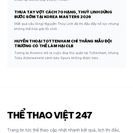
THUA TAY VỢT CÁCH 70 HẠNG, THUỲ LINH DỪNG
BƯỚC SỚM TẠI KOREA MASTERS 2026
(Kết quả cầu lông) Nguyễn Thùy Linh đã thi đấu đầy nỗ lực nhưng
không thể hóa giải lối chơi…
HUYỀN THOẠI TOTTENHAM CHỈ THẲNG MẪU ĐỘI
TRƯỞNG CÓ THỂ LÀM HẠI CLB
Tương lai Romero mở ra cuộc đua thủ quân tại Tottenham, nhưng
Toby Alderweireld cảnh báo Spurs không được trao…
THỂ THAO VIỆT 247
Trang tin tức thể thao cập nhật nhanh kết quả, lịch thi đấu,