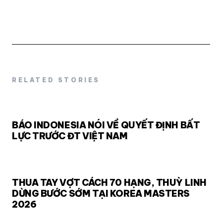
RELATED STORIES
BÁO INDONESIA NÓI VỀ QUYẾT ĐỊNH BẤT
LỰC TRƯỚC ĐT VIỆT NAM
THUA TAY VỢT CÁCH 70 HẠNG, THUỲ LINH
DỪNG BƯỚC SỚM TẠI KOREA MASTERS
2026