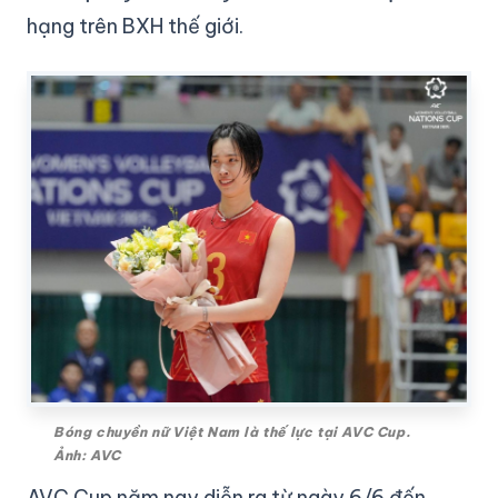
hạng trên BXH thế giới.
Bóng chuyền nữ Việt Nam là thế lực tại AVC Cup.
Ảnh: AVC
AVC Cup năm nay diễn ra từ ngày 6/6 đến