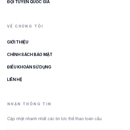
ĐỘI TUYỂN QUỐC GIA
VỀ CHÚNG TÔI
GIỚI THIỆU
CHÍNH SÁCH BẢO MẬT
ĐIỀU KHOẢN SỬ DỤNG
LIÊN HỆ
NHẬN THÔNG TIN
Cập nhật nhanh nhất các tin tức thể thao toàn cầu.