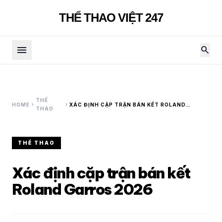
THỂ THAO VIỆT 247
menu
search
THỂ
chevron_right
chevron_right
HOME
XÁC ĐỊNH CẶP TRẬN BÁN KẾT ROLAND
THAO
GARROS 2026
THỂ THAO
Xác định cặp trận bán kết
Roland Garros 2026