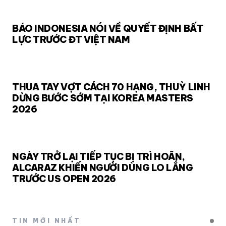
BÁO INDONESIA NÓI VỀ QUYẾT ĐỊNH BẤT
LỰC TRƯỚC ĐT VIỆT NAM
THUA TAY VỢT CÁCH 70 HẠNG, THUỲ LINH
DỪNG BƯỚC SỚM TẠI KOREA MASTERS
2026
NGÀY TRỞ LẠI TIẾP TỤC BỊ TRÌ HOÃN,
ALCARAZ KHIẾN NGƯỜI DÙNG LO LẮNG
TRƯỚC US OPEN 2026
TIN MỚI NHẤT