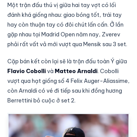
Một trận đấu thú vị giữa hai tay vợt có lối
đánh khá giống nhau: giao bóng tốt, trái tay
hay còn thuận tay có đôi chút lấn cấn. Ở lần
gặp nhau tại Madrid Open năm nay, Zverev
phải rất vất vả mới vượt qua Mensik sau 3 set.
Cặp bán kết còn lại sẽ là trận đấu toàn Ý giữa
Flavio Cobolli
và
Matteo Arnaldi
. Cobolli
vượt qua hạt giống số 4 Felix Auger-Aliassime,
còn Arnaldi có vé đi tiếp sau khi đồng hương
Berrettini bỏ cuộc ở set 2.