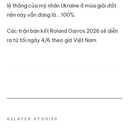
lệ thắng của mỹ nhân Ukraine ở mùa giải đất
nện này vẫn đang là… 100%.
Các trận bán kết Roland Garros 2026 sẽ diễn
ra từ tối ngày 4/6 theo giờ Việt Nam.
RELATED STORIES