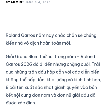
BY ADMIN
THÁNG 6 4, 2026
Roland Garros năm nay chắc chắn sẽ chứng
kiến nhà vô địch hoàn toàn mới.
Giải Grand Slam thứ hai trong năm – Roland
Garros 2026 đã đi đến những chặng cuối. Trải
qua những trận đấu hấp dẫn với các diễn biến
không thể hấp dẫn, khó lường và kịch tính hơn,
8 cái tên xuất sắc nhất giành quyền vào bán
kết nội dung đơn nam và đơn nữ giải đấu đã
được xác định.