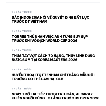
1 NGÀY TRƯỚC
BÁO INDONESIA NÓI VỀ QUYẾT ĐỊNH BẤT LỰC
TRƯỚC ĐT VIỆT NAM
1 NGÀY TRƯỚC
TORRES THÚ NHẬN VIỆC ANH TỪNG SUY SỤP
TRƯỚC KHI VÔ ĐỊCH WORLD CUP 2026
1 NGÀY TRƯỚC
THUA TAY VỢT CÁCH 70 HẠNG, THUỲ LINH DỪNG
BƯỚC SỚM TẠI KOREA MASTERS 2026
1 NGÀY TRƯỚC
HUYỀN THOẠI TOTTENHAM CHỈ THẲNG MẪU ĐỘI
TRƯỞNG CÓ THỂ LÀM HẠI CLB
1 NGÀY TRƯỚC
NGÀY TRỞ LẠI TIẾP TỤC BỊ TRÌ HOÃN, ALCARAZ
KHIẾN NGƯỜI DÙNG LO LẮNG TRƯỚC US OPEN 2026