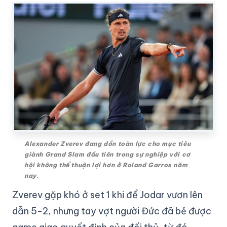
Alexander Zverev đang dồn toàn lực cho mục tiêu
giành Grand Slam đầu tiên trong sự nghiệp với cơ
hội không thể thuận lợi hơn ở Roland Garros năm
nay.
Zverev gặp khó ở set 1 khi để Jodar vươn lên
dẫn 5-2, nhưng tay vợt người Đức đã bẻ được