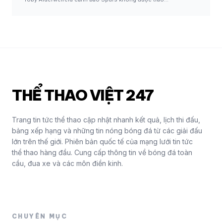
THỂ THAO VIỆT 247
Trang tin tức thể thao cập nhật nhanh kết quả, lịch thi đấu,
bảng xếp hạng và những tin nóng bóng đá từ các giải đấu
lớn trên thế giới. Phiên bản quốc tế của mạng lưới tin tức
thể thao hàng đầu. Cung cấp thông tin về bóng đá toàn
cầu, đua xe và các môn điền kinh.
CHUYÊN MỤC