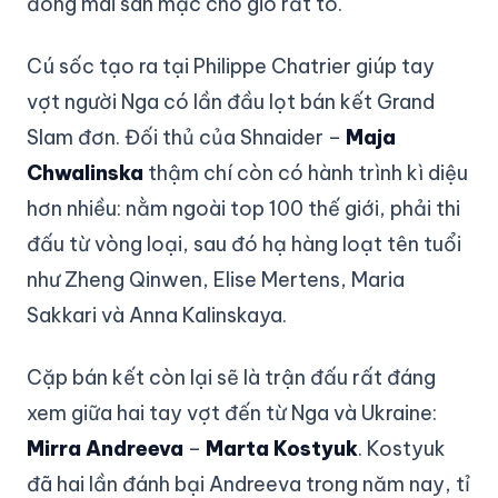
đóng mái sân mặc cho gió rất to.
Cú sốc tạo ra tại Philippe Chatrier giúp tay
vợt người Nga có lần đầu lọt bán kết Grand
Slam đơn. Đối thủ của Shnaider –
Maja
Chwalinska
thậm chí còn có hành trình kì diệu
hơn nhiều: nằm ngoài top 100 thế giới, phải thi
đấu từ vòng loại, sau đó hạ hàng loạt tên tuổi
như Zheng Qinwen, Elise Mertens, Maria
Sakkari và Anna Kalinskaya.
Cặp bán kết còn lại sẽ là trận đấu rất đáng
xem giữa hai tay vợt đến từ Nga và Ukraine:
Mirra Andreeva
–
Marta Kostyuk
. Kostyuk
đã hai lần đánh bại Andreeva trong năm nay, tỉ