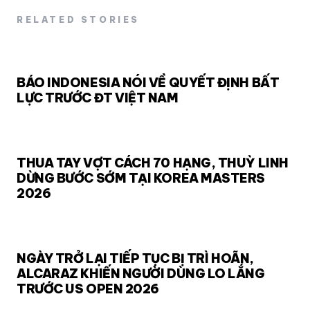
RELATED STORIES
BÁO INDONESIA NÓI VỀ QUYẾT ĐỊNH BẤT
LỰC TRƯỚC ĐT VIỆT NAM
THUA TAY VỢT CÁCH 70 HẠNG, THUỲ LINH
DỪNG BƯỚC SỚM TẠI KOREA MASTERS
2026
NGÀY TRỞ LẠI TIẾP TỤC BỊ TRÌ HOÃN,
ALCARAZ KHIẾN NGƯỜI DÙNG LO LẮNG
TRƯỚC US OPEN 2026