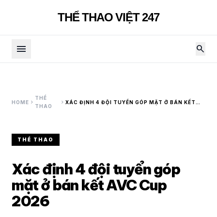
THỂ THAO VIỆT 247
menu
search
THỂ
chevron_right
chevron_right
HOME
XÁC ĐỊNH 4 ĐỘI TUYỂN GÓP MẶT Ở BÁN KẾT
THAO
AVC CUP 2026
THỂ THAO
Xác định 4 đội tuyển góp
mặt ở bán kết AVC Cup
2026