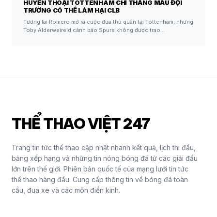
HUYỀN THOẠI TOTTENHAM CHỈ THẲNG MẪU ĐỘI
TRƯỞNG CÓ THỂ LÀM HẠI CLB
Tương lai Romero mở ra cuộc đua thủ quân tại Tottenham, nhưng
Toby Alderweireld cảnh báo Spurs không được trao…
THỂ THAO VIỆT 247
Trang tin tức thể thao cập nhật nhanh kết quả, lịch thi đấu,
bảng xếp hạng và những tin nóng bóng đá từ các giải đấu
lớn trên thế giới. Phiên bản quốc tế của mạng lưới tin tức
thể thao hàng đầu. Cung cấp thông tin về bóng đá toàn
cầu, đua xe và các môn điền kinh.