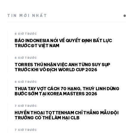
TIN MỚI NHẤT
6 GIỜ TRƯỚC
BÁO INDONESIA NÓI VỀ QUYẾT ĐỊNH BẤT LỰC
TRƯỚC ĐT VIỆT NAM
6 GIỜ TRƯỚC
TORRES THÚ NHẬN VIỆC ANH TỪNG SUY SỤP
TRƯỚC KHI VÔ ĐỊCH WORLD CUP 2026
6 GIỜ TRƯỚC
THUA TAY VỢT CÁCH 70 HẠNG, THUỲ LINH DỪNG
BƯỚC SỚM TẠI KOREA MASTERS 2026
7 GIỜ TRƯỚC
HUYỀN THOẠI TOTTENHAM CHỈ THẲNG MẪU ĐỘI
TRƯỞNG CÓ THỂ LÀM HẠI CLB
7 GIỜ TRƯỚC