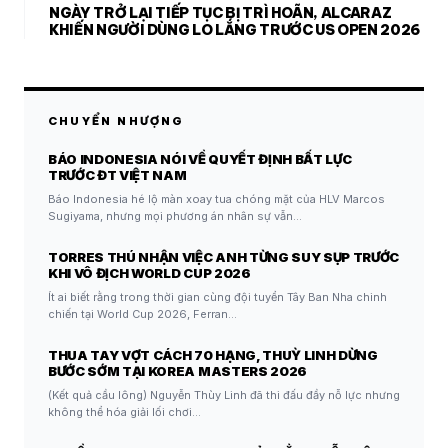
NGÀY TRỞ LẠI TIẾP TỤC BỊ TRÌ HOÃN, ALCARAZ
KHIẾN NGƯỜI DÙNG LO LẮNG TRƯỚC US OPEN 2026
CHUYỂN NHƯỢNG
BÁO INDONESIA NÓI VỀ QUYẾT ĐỊNH BẤT LỰC
TRƯỚC ĐT VIỆT NAM
Báo Indonesia hé lộ màn xoay tua chóng mặt của HLV Marcos
Sugiyama, nhưng mọi phương án nhân sự vẫn…
TORRES THÚ NHẬN VIỆC ANH TỪNG SUY SỤP TRƯỚC
KHI VÔ ĐỊCH WORLD CUP 2026
Ít ai biết rằng trong thời gian cùng đội tuyển Tây Ban Nha chinh
chiến tại World Cup 2026, Ferran…
THUA TAY VỢT CÁCH 70 HẠNG, THUỲ LINH DỪNG
BƯỚC SỚM TẠI KOREA MASTERS 2026
(Kết quả cầu lông) Nguyễn Thùy Linh đã thi đấu đầy nỗ lực nhưng
không thể hóa giải lối chơi…