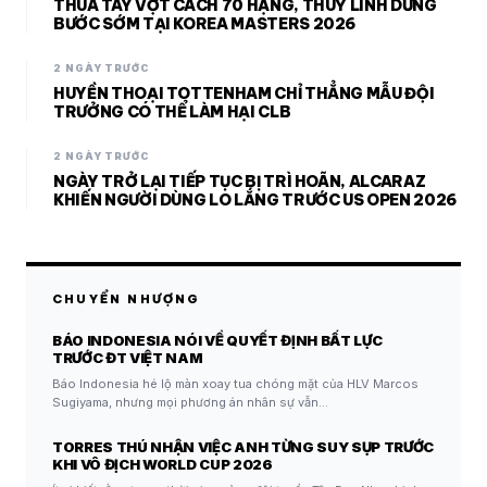
THUA TAY VỢT CÁCH 70 HẠNG, THUỲ LINH DỪNG
BƯỚC SỚM TẠI KOREA MASTERS 2026
2 NGÀY TRƯỚC
HUYỀN THOẠI TOTTENHAM CHỈ THẲNG MẪU ĐỘI
TRƯỞNG CÓ THỂ LÀM HẠI CLB
2 NGÀY TRƯỚC
NGÀY TRỞ LẠI TIẾP TỤC BỊ TRÌ HOÃN, ALCARAZ
KHIẾN NGƯỜI DÙNG LO LẮNG TRƯỚC US OPEN 2026
CHUYỂN NHƯỢNG
BÁO INDONESIA NÓI VỀ QUYẾT ĐỊNH BẤT LỰC
TRƯỚC ĐT VIỆT NAM
Báo Indonesia hé lộ màn xoay tua chóng mặt của HLV Marcos
Sugiyama, nhưng mọi phương án nhân sự vẫn…
TORRES THÚ NHẬN VIỆC ANH TỪNG SUY SỤP TRƯỚC
KHI VÔ ĐỊCH WORLD CUP 2026