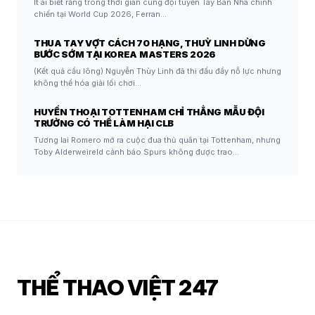
Ít ai biết rằng trong thời gian cùng đội tuyển Tây Ban Nha chinh
chiến tại World Cup 2026, Ferran…
THUA TAY VỢT CÁCH 70 HẠNG, THUỲ LINH DỪNG
BƯỚC SỚM TẠI KOREA MASTERS 2026
(Kết quả cầu lông) Nguyễn Thùy Linh đã thi đấu đầy nỗ lực nhưng
không thể hóa giải lối chơi…
HUYỀN THOẠI TOTTENHAM CHỈ THẲNG MẪU ĐỘI
TRƯỞNG CÓ THỂ LÀM HẠI CLB
Tương lai Romero mở ra cuộc đua thủ quân tại Tottenham, nhưng
Toby Alderweireld cảnh báo Spurs không được trao…
THỂ THAO VIỆT 247