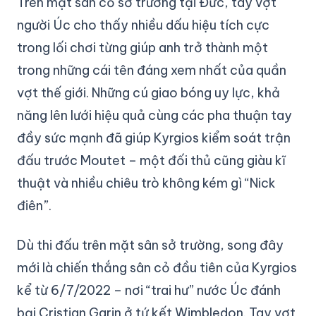
Trên mặt sân cỏ sở trường tại Đức, tay vợt
người Úc cho thấy nhiều dấu hiệu tích cực
trong lối chơi từng giúp anh trở thành một
trong những cái tên đáng xem nhất của quần
vợt thế giới. Những cú giao bóng uy lực, khả
năng lên lưới hiệu quả cùng các pha thuận tay
đầy sức mạnh đã giúp Kyrgios kiểm soát trận
đấu trước Moutet – một đối thủ cũng giàu kĩ
thuật và nhiều chiêu trò không kém gì “Nick
điên”.
Dù thi đấu trên mặt sân sở trường, song đây
mới là chiến thắng sân cỏ đầu tiên của Kyrgios
kể từ 6/7/2022 – nơi “trai hư” nước Úc đánh
bại Cristian Garin ở tứ kết Wimbledon. Tay vợt