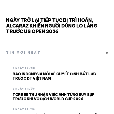
NGÀY TRỞ LẠI TIẾP TỤC BỊ TRÌ HOÃN,
ALCARAZ KHIẾN NGƯỜI DÙNG LO LẮNG
TRƯỚC US OPEN 2026
TIN MỚI NHẤT
2 NGÀY TRƯỚC
BÁO INDONESIA NÓI VỀ QUYẾT ĐỊNH BẤT LỰC
TRƯỚC ĐT VIỆT NAM
2 NGÀY TRƯỚC
TORRES THÚ NHẬN VIỆC ANH TỪNG SUY SỤP
TRƯỚC KHI VÔ ĐỊCH WORLD CUP 2026
2 NGÀY TRƯỚC