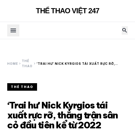
THỂ THAO VIỆT 247
menu
search
THỂ
chevron_right
chevron_right
HOME
‘TRAI HƯ’ NICK KYRGIOS TÁI XUẤT RỰC RỠ,
THAO
THẮNG TRẬN SÂN CỎ ĐẦU TIÊN KỂ TỪ 2022
THỂ THAO
‘Trai hư’ Nick Kyrgios tái
xuất rực rỡ, thắng trận sân
cỏ đầu tiên kể từ 2022