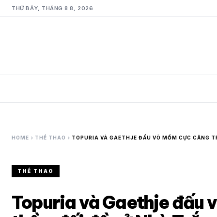
THỨ BẢY, THÁNG 8 8, 2026
chevron_right
chevron_right
HOME
THỂ THAO
TOPURIA VÀ GAETHJE ĐẤU VÕ MỒM CỰC CĂNG T
THỂ THAO
Topuria và Gaethje đấu 