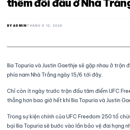
thềm đối đầu ở Nhà Trắn
BY ADMIN
THÁNG 6 12, 2026
Ilia Topuria và Justin Gaethje sẽ gặp nhau ở trậ
phía nam Nhà Trắng ngày 15/6 tới đây.
Chỉ còn ít ngày trước trận đấu tâm điểm UFC Fr
thẳng hơn bao giờ hết khi Ilia Topuria và Justin Gae
Trong sự kiện chính của UFC Freedom 250 tổ chức
bại Ilia Topuria sẽ bước vào lần bảo vệ đai hạng 