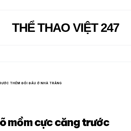
THỂ THAO VIỆT 247
RƯỚC THỀM ĐỐI ĐẦU Ở NHÀ TRẮNG
võ mồm cực căng trước