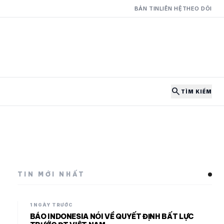
BẢN TIN
LIÊN HỆ
THEO DÕI
search
TÌM KIẾM
TIN MỚI NHẤT
1 NGÀY TRƯỚC
BÁO INDONESIA NÓI VỀ QUYẾT ĐỊNH BẤT LỰC