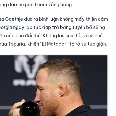
ượng đài sau gần 1 năm vắng bóng.
ủa Gaethje đưa ra bình luận không mấy thiện cảm
orgia ngay lập tức đáp trả bằng tuyên bố sẽ hạ
n của cha đối thủ. Không lâu sau đó, võ sĩ chủ
 Topuria, khiến “El Matador” tỏ rõ sự tức giận.