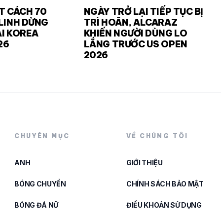
T CÁCH 70
NGÀY TRỞ LẠI TIẾP TỤC BỊ
LINH DỪNG
TRÌ HOÃN, ALCARAZ
I KOREA
KHIẾN NGƯỜI DÙNG LO
26
LẮNG TRƯỚC US OPEN
2026
CHUYÊN MỤC
VỀ CHÚNG TÔI
ANH
GIỚI THIỆU
BÓNG CHUYỀN
CHÍNH SÁCH BẢO MẬT
BÓNG ĐÁ NỮ
ĐIỀU KHOẢN SỬ DỤNG