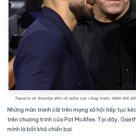
Topuria và Gaethje đấu võ mồm cực căng trước thềm đối đ
Những màn tranh cãi trên mạng xã hội tiếp tục kéo 
trên chương trình của Pat McAfee. Tại đây, Gaeth
mình là bất khả chiến bại.