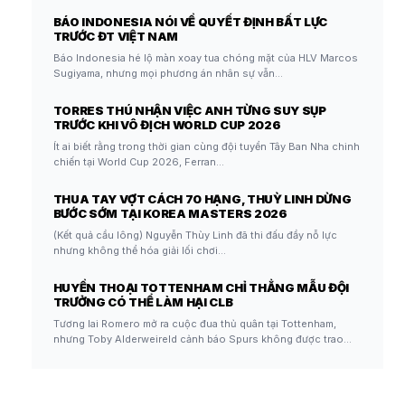
BÁO INDONESIA NÓI VỀ QUYẾT ĐỊNH BẤT LỰC
TRƯỚC ĐT VIỆT NAM
Báo Indonesia hé lộ màn xoay tua chóng mặt của HLV Marcos
Sugiyama, nhưng mọi phương án nhân sự vẫn…
TORRES THÚ NHẬN VIỆC ANH TỪNG SUY SỤP
TRƯỚC KHI VÔ ĐỊCH WORLD CUP 2026
Ít ai biết rằng trong thời gian cùng đội tuyển Tây Ban Nha chinh
chiến tại World Cup 2026, Ferran…
THUA TAY VỢT CÁCH 70 HẠNG, THUỲ LINH DỪNG
BƯỚC SỚM TẠI KOREA MASTERS 2026
(Kết quả cầu lông) Nguyễn Thùy Linh đã thi đấu đầy nỗ lực
nhưng không thể hóa giải lối chơi…
HUYỀN THOẠI TOTTENHAM CHỈ THẲNG MẪU ĐỘI
TRƯỞNG CÓ THỂ LÀM HẠI CLB
Tương lai Romero mở ra cuộc đua thủ quân tại Tottenham,
nhưng Toby Alderweireld cảnh báo Spurs không được trao…