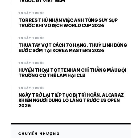
TRƯỚC ĐT VIỆT NAM
1 NGÀY TRƯỚC
TORRES THÚ NHẬN VIỆC ANH TỪNG SUY SỤP
TRƯỚC KHI VÔ ĐỊCH WORLD CUP 2026
1 NGÀY TRƯỚC
THUA TAY VỢT CÁCH 70 HẠNG, THUỲ LINH DỪNG
BƯỚC SỚM TẠI KOREA MASTERS 2026
1 NGÀY TRƯỚC
HUYỀN THOẠI TOTTENHAM CHỈ THẲNG MẪU ĐỘI
TRƯỞNG CÓ THỂ LÀM HẠI CLB
1 NGÀY TRƯỚC
NGÀY TRỞ LẠI TIẾP TỤC BỊ TRÌ HOÃN, ALCARAZ
KHIẾN NGƯỜI DÙNG LO LẮNG TRƯỚC US OPEN
2026
CHUYỂN NHƯỢNG