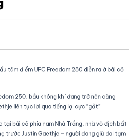
g
n đấu tâm điểm UFC Freedom 250 diễn ra ở bãi cỏ
eedom 250, bầu không khí đang trở nên căng
thje liên tục lời qua tiếng lại cực “gắt”.
 tại bãi cỏ phía nam Nhà Trắng, nhà vô địch bất
nhẹ trước Justin Gaethje – người đang giữ đai tạm