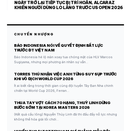
NGÀY TRỞ LẠI TIẾP TỤC BỊ TRÌ HOÃN, ALCARAZ
KHIẾN NGƯỜI DÙNG LO LẮNG TRƯỚC US OPEN 2026
CHUYỂN NHƯỢNG
BÁO INDONESIA NÓI VỀ QUYẾT ĐỊNH BẤT LỰC
TRƯỚC ĐT VIỆT NAM
Báo Indonesia hé lộ màn xoay tua chóng mặt của HLV Marcos
Sugiyama, nhưng mọi phương án nhân sự vẫn…
TORRES THÚ NHẬN VIỆC ANH TỪNG SUY SỤP TRƯỚC
KHI VÔ ĐỊCH WORLD CUP 2026
Ít ai biết rằng trong thời gian cùng đội tuyển Tây Ban Nha chinh
chiến tại World Cup 2026, Ferran…
THUA TAY VỢT CÁCH 70 HẠNG, THUỲ LINH DỪNG
BƯỚC SỚM TẠI KOREA MASTERS 2026
(Kết quả cầu lông) Nguyễn Thùy Linh đã thi đấu đầy nỗ lực nhưng
không thể hóa giải lối chơi…