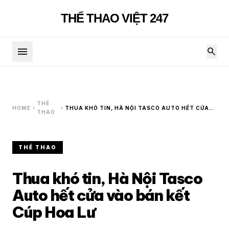
THỂ THAO VIỆT 247
menu
search
THỂ
chevron_right
chevron_right
HOME
THUA KHÓ TIN, HÀ NỘI TASCO AUTO HẾT CỬA
THAO
VÀO BÁN KẾT CÚP HOA LƯ
THỂ THAO
Thua khó tin, Hà Nội Tasco
Auto hết cửa vào bán kết
Cúp Hoa Lư