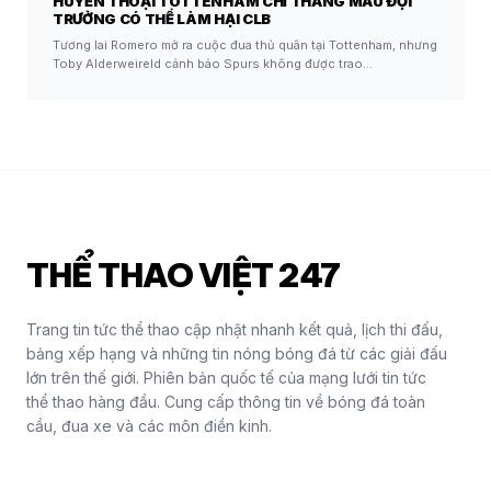
HUYỀN THOẠI TOTTENHAM CHỈ THẲNG MẪU ĐỘI
TRƯỞNG CÓ THỂ LÀM HẠI CLB
Tương lai Romero mở ra cuộc đua thủ quân tại Tottenham, nhưng
Toby Alderweireld cảnh báo Spurs không được trao…
THỂ THAO VIỆT 247
Trang tin tức thể thao cập nhật nhanh kết quả, lịch thi đấu,
bảng xếp hạng và những tin nóng bóng đá từ các giải đấu
lớn trên thế giới. Phiên bản quốc tế của mạng lưới tin tức
thể thao hàng đầu. Cung cấp thông tin về bóng đá toàn
cầu, đua xe và các môn điền kinh.