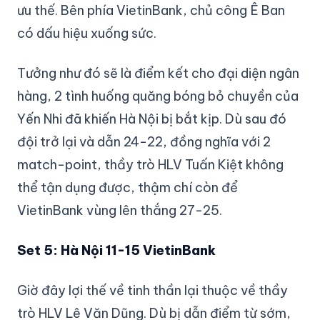
ưu thế. Bên phía VietinBank, chủ công Ê Ban
có dấu hiệu xuống sức.
Tưởng như đó sẽ là điểm kết cho đại diện ngân
hàng, 2 tình huống quăng bóng bỏ chuyền của
Yến Nhi đã khiến Hà Nội bị bắt kịp. Dù sau đó
đội trở lại và dẫn 24-22, đồng nghĩa với 2
match-point, thầy trò HLV Tuấn Kiệt không
thể tận dụng được, thậm chí còn để
VietinBank vùng lên thắng 27-25.
Set 5: Hà Nội 11-15 VietinBank
Giờ đây lợi thế về tinh thần lại thuộc về thầy
trò HLV Lê Văn Dũng. Dù bị dẫn điểm từ sớm,