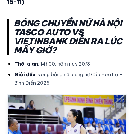
15-11)
.
BÓNG CHUYỀN NỮ HÀ NỘI
TASCO AUTO VS
VIETINBANK DIỄN RA LÚC
MẤY GIỜ?
Thời gian
: 14h00, hôm nay 20/3
Giải đấu
: vòng bảng nội dung nữ Cúp Hoa Lư –
Bình Điền 2026