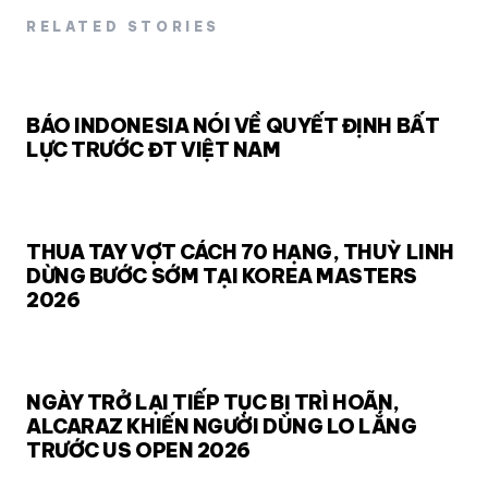
RELATED STORIES
BÁO INDONESIA NÓI VỀ QUYẾT ĐỊNH BẤT
LỰC TRƯỚC ĐT VIỆT NAM
THUA TAY VỢT CÁCH 70 HẠNG, THUỲ LINH
DỪNG BƯỚC SỚM TẠI KOREA MASTERS
2026
NGÀY TRỞ LẠI TIẾP TỤC BỊ TRÌ HOÃN,
ALCARAZ KHIẾN NGƯỜI DÙNG LO LẮNG
TRƯỚC US OPEN 2026