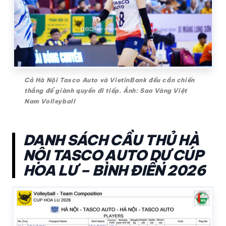
Cả Hà Nội Tasco Auto và VietinBank đều cần chiến
thắng để giành quyền đi tiếp. Ảnh: Sao Vàng Việt
Nam Volleyball
DANH SÁCH CẦU THỦ HÀ
NỘI TASCO AUTO DỰ CÚP
HOA LƯ – BÌNH ĐIỀN 2026