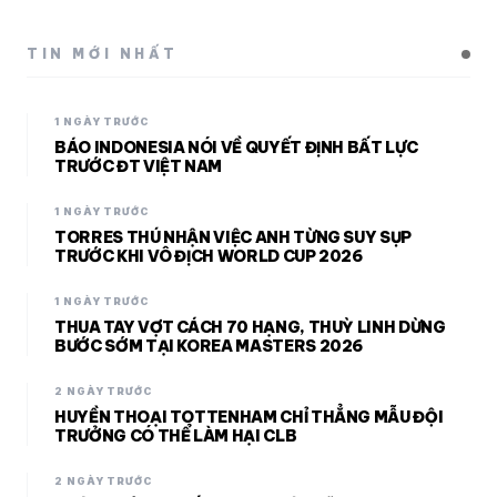
TIN MỚI NHẤT
1 NGÀY TRƯỚC
BÁO INDONESIA NÓI VỀ QUYẾT ĐỊNH BẤT LỰC
TRƯỚC ĐT VIỆT NAM
1 NGÀY TRƯỚC
TORRES THÚ NHẬN VIỆC ANH TỪNG SUY SỤP
TRƯỚC KHI VÔ ĐỊCH WORLD CUP 2026
1 NGÀY TRƯỚC
THUA TAY VỢT CÁCH 70 HẠNG, THUỲ LINH DỪNG
BƯỚC SỚM TẠI KOREA MASTERS 2026
2 NGÀY TRƯỚC
HUYỀN THOẠI TOTTENHAM CHỈ THẲNG MẪU ĐỘI
TRƯỞNG CÓ THỂ LÀM HẠI CLB
2 NGÀY TRƯỚC