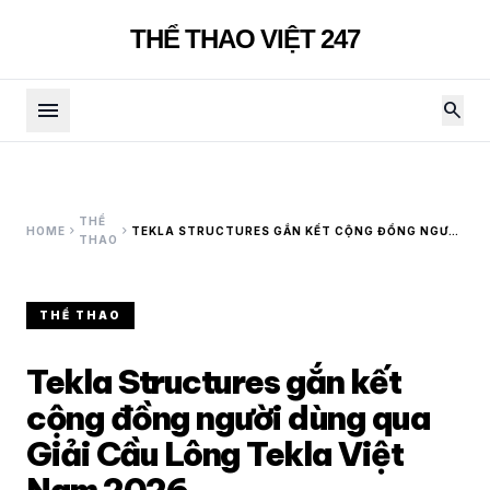
THỂ THAO VIỆT 247
menu
search
THỂ
chevron_right
chevron_right
HOME
TEKLA STRUCTURES GẮN KẾT CỘNG ĐỒNG NGƯỜI
THAO
DÙNG QUA GIẢI CẦU LÔNG TEKLA VIỆT NAM 2026
THỂ THAO
Tekla Structures gắn kết
cộng đồng người dùng qua
Giải Cầu Lông Tekla Việt