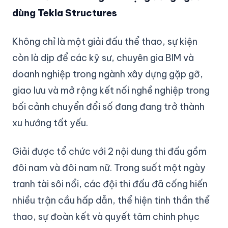
dùng Tekla Structures
Không chỉ là một giải đấu thể thao, sự kiện
còn là dịp để các kỹ sư, chuyên gia BIM và
doanh nghiệp trong ngành xây dựng gặp gỡ,
giao lưu và mở rộng kết nối nghề nghiệp trong
bối cảnh chuyển đổi số đang đang trở thành
xu hướng tất yếu.
Giải được tổ chức với 2 nội dung thi đấu gồm
đôi nam và đôi nam nữ. Trong suốt một ngày
tranh tài sôi nổi, các đội thi đấu đã cống hiến
nhiều trận cầu hấp dẫn, thể hiện tinh thần thể
thao, sự đoàn kết và quyết tâm chinh phục