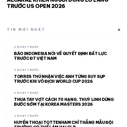
TRƯỚC US OPEN 2026
TIN MỚI NHẤT
2 NGÀY TRƯỚC
BÁO INDONESIA NÓI VỀ QUYẾT ĐỊNH BẤT LỰC
TRƯỚC ĐT VIỆT NAM
2 NGÀY TRƯỚC
TORRES THÚ NHẬN VIỆC ANH TỪNG SUY SỤP
TRƯỚC KHI VÔ ĐỊCH WORLD CUP 2026
2 NGÀY TRƯỚC
THUA TAY VỢT CÁCH 70 HẠNG, THUỲ LINH DỪNG
BƯỚC SỚM TẠI KOREA MASTERS 2026
2 NGÀY TRƯỚC
HUYỀN THOẠI TOTTENHAM CHỈ THẲNG MẪU ĐỘI