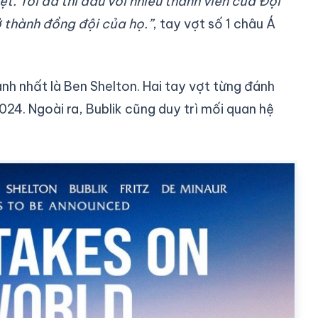
t. Tôi đã thi đấu với nhiều thành viên của Đội
ở thành đồng đội của họ.”
, tay vợt số 1 châu Á
h nhất là Ben Shelton. Hai tay vợt từng đánh
24. Ngoài ra, Bublik cũng duy trì mối quan hệ