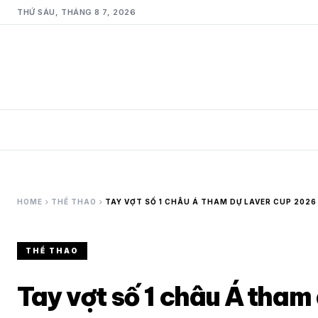
THỨ SÁU, THÁNG 8 7, 2026
chevron_right
chevron_right
HOME
THỂ THAO
TAY VỢT SỐ 1 CHÂU Á THAM DỰ LAVER CUP 2026
THỂ THAO
Tay vợt số 1 châu Á tha