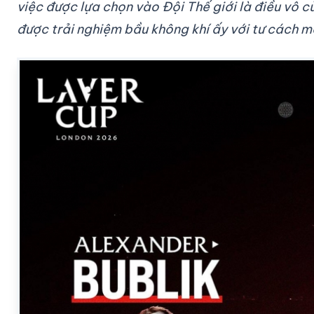
việc được lựa chọn vào Đội Thế giới là điều vô c
được trải nghiệm bầu không khí ấy với tư cách mộ