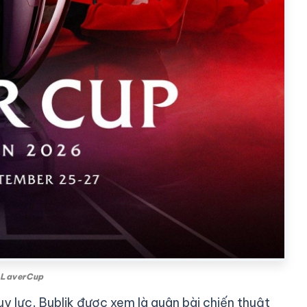
 @LaverCup
 lực, Bublik được xem là quân bài chiến thuật