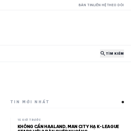
BẢN TIN
LIÊN HỆ
THEO DÕI
search
TÌM KIẾM
TIN MỚI NHẤT
15 GIỜ TRƯỚC
KHÔNG CẦN HAALAND, MAN CITY HẠ K-LEAGUE