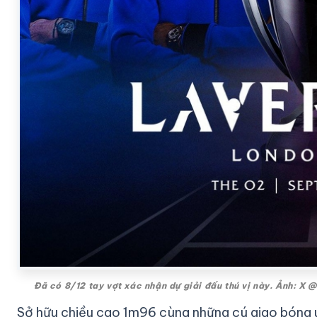
Đã có 8/12 tay vợt xác nhận dự giải đấu thú vị này. Ảnh: X
Sở hữu chiều cao 1m96 cùng những cú giao bóng uy