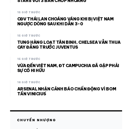
STARS VỚI 3 BÀN CHỚP NHOÁNG
15 GIỜ TRƯỚC
CĐV THÁI LAN CHOÁNG VÁNG KHI BỊ VIỆT NAM
NGƯỢC DÒNG SAU KHI DẪN 3-0
15 GIỜ TRƯỚC
TUNG HÀNG LOẠT TÂN BINH, CHELSEA VẪN THUA
CAY ĐẮNG TRƯỚC JUVENTUS
15 GIỜ TRƯỚC
VỪA ĐẾN VIỆT NAM, ĐT CAMPUCHIA ĐÃ GẶP PHẢI
SỰ CỐ HI HỮU
16 GIỜ TRƯỚC
ARSENAL NHẬN CẢNH BÁO CHẤN ĐỘNG VÌ BOM
TẤN VINICIUS
CHUYỂN NHƯỢNG