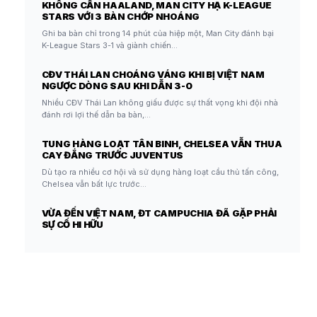
KHÔNG CẦN HAALAND, MAN CITY HẠ K-LEAGUE
STARS VỚI 3 BÀN CHỚP NHOÁNG
Ghi ba bàn chỉ trong 14 phút của hiệp một, Man City đánh bại
K-League Stars 3-1 và giành chiến…
CĐV THÁI LAN CHOÁNG VÁNG KHI BỊ VIỆT NAM
NGƯỢC DÒNG SAU KHI DẪN 3-0
Nhiều CĐV Thái Lan không giấu được sự thất vọng khi đội nhà
đánh rơi lợi thế dẫn ba bàn,…
TUNG HÀNG LOẠT TÂN BINH, CHELSEA VẪN THUA
CAY ĐẮNG TRƯỚC JUVENTUS
Dù tạo ra nhiều cơ hội và sử dụng hàng loạt cầu thủ tấn công,
Chelsea vẫn bất lực trước…
VỪA ĐẾN VIỆT NAM, ĐT CAMPUCHIA ĐÃ GẶP PHẢI
SỰ CỐ HI HỮU