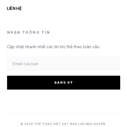
LIÊN HỆ
NHẬN THÔNG TIN
Cập nhật nhanh nhất các tin tức thể thao toàn cầu.
ĐĂNG KÝ
© 2026 THỂ THAO VIỆT 247. BẢO LƯU MỌI QUYỀN.