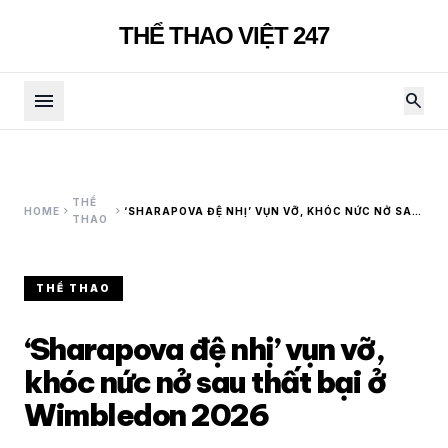
THỂ THAO VIỆT 247
menu
search
THỂ
chevron_right
chevron_right
HOME
‘SHARAPOVA ĐỆ NHỊ’ VỤN VỠ, KHÓC NỨC NỞ SAU
THAO
THẤT BẠI Ở WIMBLEDON 2026
THỂ THAO
‘Sharapova đệ nhị’ vụn vỡ,
khóc nức nở sau thất bại ở
Wimbledon 2026