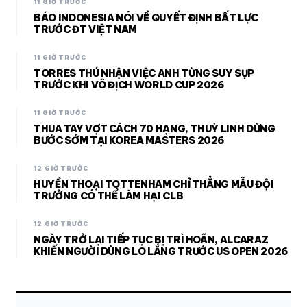
11 GIỜ TRƯỚC
BÁO INDONESIA NÓI VỀ QUYẾT ĐỊNH BẤT LỰC
TRƯỚC ĐT VIỆT NAM
11 GIỜ TRƯỚC
TORRES THÚ NHẬN VIỆC ANH TỪNG SUY SỤP
TRƯỚC KHI VÔ ĐỊCH WORLD CUP 2026
11 GIỜ TRƯỚC
THUA TAY VỢT CÁCH 70 HẠNG, THUỲ LINH DỪNG
BƯỚC SỚM TẠI KOREA MASTERS 2026
12 GIỜ TRƯỚC
HUYỀN THOẠI TOTTENHAM CHỈ THẲNG MẪU ĐỘI
TRƯỞNG CÓ THỂ LÀM HẠI CLB
12 GIỜ TRƯỚC
NGÀY TRỞ LẠI TIẾP TỤC BỊ TRÌ HOÃN, ALCARAZ
KHIẾN NGƯỜI DÙNG LO LẮNG TRƯỚC US OPEN 2026