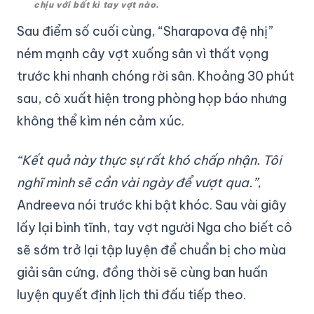
chịu với bất kì tay vợt nào.
Sau điểm số cuối cùng, “Sharapova đệ nhị”
ném mạnh cây vợt xuống sân vì thất vọng
trước khi nhanh chóng rời sân. Khoảng 30 phút
sau, cô xuất hiện trong phòng họp báo nhưng
không thể kìm nén cảm xúc.
“Kết quả này thực sự rất khó chấp nhận. Tôi
nghĩ mình sẽ cần vài ngày để vượt qua.”
,
Andreeva nói trước khi bật khóc. Sau vài giây
lấy lại bình tĩnh, tay vợt người Nga cho biết cô
sẽ sớm trở lại tập luyện để chuẩn bị cho mùa
giải sân cứng, đồng thời sẽ cùng ban huấn
luyện quyết định lịch thi đấu tiếp theo.