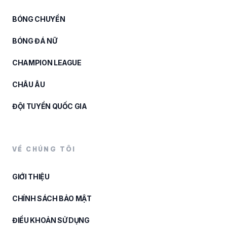
BÓNG CHUYỀN
BÓNG ĐÁ NỮ
CHAMPION LEAGUE
CHÂU ÂU
ĐỘI TUYỂN QUỐC GIA
VỀ CHÚNG TÔI
GIỚI THIỆU
CHÍNH SÁCH BẢO MẬT
ĐIỀU KHOẢN SỬ DỤNG