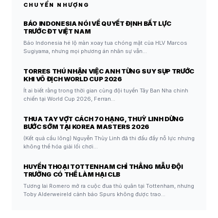
CHUYỂN NHƯỢNG
BÁO INDONESIA NÓI VỀ QUYẾT ĐỊNH BẤT LỰC
TRƯỚC ĐT VIỆT NAM
Báo Indonesia hé lộ màn xoay tua chóng mặt của HLV Marcos
Sugiyama, nhưng mọi phương án nhân sự vẫn…
TORRES THÚ NHẬN VIỆC ANH TỪNG SUY SỤP TRƯỚC
KHI VÔ ĐỊCH WORLD CUP 2026
Ít ai biết rằng trong thời gian cùng đội tuyển Tây Ban Nha chinh
chiến tại World Cup 2026, Ferran…
THUA TAY VỢT CÁCH 70 HẠNG, THUỲ LINH DỪNG
BƯỚC SỚM TẠI KOREA MASTERS 2026
(Kết quả cầu lông) Nguyễn Thùy Linh đã thi đấu đầy nỗ lực nhưng
không thể hóa giải lối chơi…
HUYỀN THOẠI TOTTENHAM CHỈ THẲNG MẪU ĐỘI
TRƯỞNG CÓ THỂ LÀM HẠI CLB
Tương lai Romero mở ra cuộc đua thủ quân tại Tottenham, nhưng
Toby Alderweireld cảnh báo Spurs không được trao…