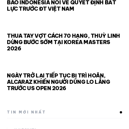
BÁO INDONESIA NÓI VỀ QUYẾT ĐỊNH BẤT
LỰC TRƯỚC ĐT VIỆT NAM
THUA TAY VỢT CÁCH 70 HẠNG, THUỲ LINH
DỪNG BƯỚC SỚM TẠI KOREA MASTERS
2026
NGÀY TRỞ LẠI TIẾP TỤC BỊ TRÌ HOÃN,
ALCARAZ KHIẾN NGƯỜI DÙNG LO LẮNG
TRƯỚC US OPEN 2026
TIN MỚI NHẤT