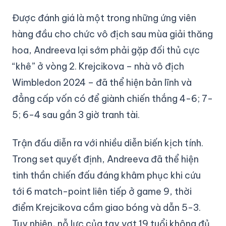
Được đánh giá là một trong những ứng viên
hàng đầu cho chức vô địch sau mùa giải thăng
hoa, Andreeva lại sớm phải gặp đối thủ cực
“khê” ở vòng 2. Krejcikova – nhà vô địch
Wimbledon 2024 – đã thể hiện bản lĩnh và
đẳng cấp vốn có để giành chiến thắng 4-6; 7-
5; 6-4 sau gần 3 giờ tranh tài.
Trận đấu diễn ra với nhiều diễn biến kịch tính.
Trong set quyết định, Andreeva đã thể hiện
tinh thần chiến đấu đáng khâm phục khi cứu
tới 6 match-point liên tiếp ở game 9, thời
điểm Krejcikova cầm giao bóng và dẫn 5-3.
Tuy nhiên, nỗ lực của tay vợt 19 tuổi không đủ