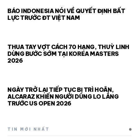
BÁO INDONESIA NÓI VỀ QUYẾT ĐỊNH BẤT
LỰC TRƯỚC ĐT VIỆT NAM
THUA TAY VỢT CÁCH 70 HẠNG, THUỲ LINH
DỪNG BƯỚC SỚM TẠI KOREA MASTERS
2026
NGÀY TRỞ LẠI TIẾP TỤC BỊ TRÌ HOÃN,
ALCARAZ KHIẾN NGƯỜI DÙNG LO LẮNG
TRƯỚC US OPEN 2026
TIN MỚI NHẤT