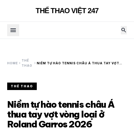
THỂ THAO VIỆT 247
menu
search
THỂ
chevron_right
chevron_right
HOME
NIỀM TỰ HÀO TENNIS CHÂU Á THUA TAY VỢT
THAO
VÒNG LOẠI Ở ROLAND GARROS 2026
THỂ THAO
Niềm tự hào tennis châu Á
thua tay vợt vòng loại ở
Roland Garros 2026