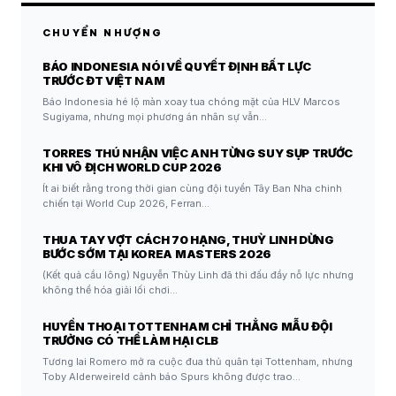
CHUYỂN NHƯỢNG
BÁO INDONESIA NÓI VỀ QUYẾT ĐỊNH BẤT LỰC
TRƯỚC ĐT VIỆT NAM
Báo Indonesia hé lộ màn xoay tua chóng mặt của HLV Marcos
Sugiyama, nhưng mọi phương án nhân sự vẫn…
TORRES THÚ NHẬN VIỆC ANH TỪNG SUY SỤP TRƯỚC
KHI VÔ ĐỊCH WORLD CUP 2026
Ít ai biết rằng trong thời gian cùng đội tuyển Tây Ban Nha chinh
chiến tại World Cup 2026, Ferran…
THUA TAY VỢT CÁCH 70 HẠNG, THUỲ LINH DỪNG
BƯỚC SỚM TẠI KOREA MASTERS 2026
(Kết quả cầu lông) Nguyễn Thùy Linh đã thi đấu đầy nỗ lực nhưng
không thể hóa giải lối chơi…
HUYỀN THOẠI TOTTENHAM CHỈ THẲNG MẪU ĐỘI
TRƯỞNG CÓ THỂ LÀM HẠI CLB
Tương lai Romero mở ra cuộc đua thủ quân tại Tottenham, nhưng
Toby Alderweireld cảnh báo Spurs không được trao…