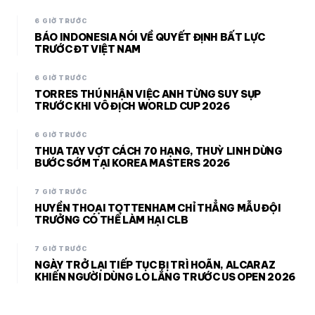
6 GIỜ TRƯỚC
BÁO INDONESIA NÓI VỀ QUYẾT ĐỊNH BẤT LỰC
TRƯỚC ĐT VIỆT NAM
6 GIỜ TRƯỚC
TORRES THÚ NHẬN VIỆC ANH TỪNG SUY SỤP
TRƯỚC KHI VÔ ĐỊCH WORLD CUP 2026
6 GIỜ TRƯỚC
THUA TAY VỢT CÁCH 70 HẠNG, THUỲ LINH DỪNG
BƯỚC SỚM TẠI KOREA MASTERS 2026
7 GIỜ TRƯỚC
HUYỀN THOẠI TOTTENHAM CHỈ THẲNG MẪU ĐỘI
TRƯỞNG CÓ THỂ LÀM HẠI CLB
7 GIỜ TRƯỚC
NGÀY TRỞ LẠI TIẾP TỤC BỊ TRÌ HOÃN, ALCARAZ
KHIẾN NGƯỜI DÙNG LO LẮNG TRƯỚC US OPEN 2026