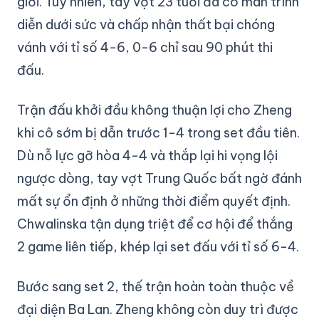
giới. Tuy nhiên, tay vợt 23 tuổi đã có màn trình
diễn dưới sức và chấp nhận thất bại chóng
vánh với tỉ số 4-6, 0-6 chỉ sau 90 phút thi
đấu.
Trận đấu khởi đầu không thuận lợi cho Zheng
khi cô sớm bị dẫn trước 1-4 trong set đầu tiên.
Dù nỗ lực gỡ hòa 4-4 và thắp lại hi vọng lội
ngược dòng, tay vợt Trung Quốc bất ngờ đánh
mất sự ổn định ở những thời điểm quyết định.
Chwalinska tận dụng triệt để cơ hội để thắng
2 game liên tiếp, khép lại set đấu với tỉ số 6-4.
Bước sang set 2, thế trận hoàn toàn thuộc về
đại diện Ba Lan. Zheng không còn duy trì được