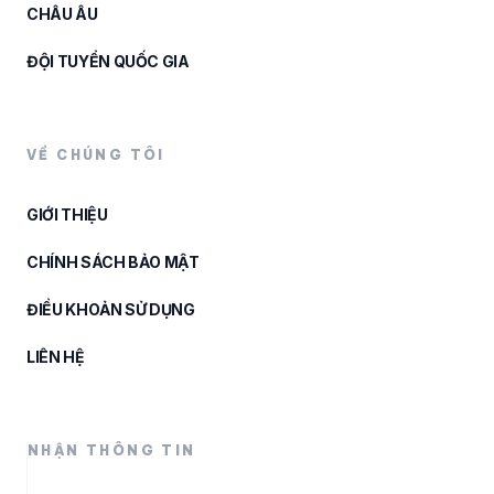
CHÂU ÂU
ĐỘI TUYỂN QUỐC GIA
VỀ CHÚNG TÔI
GIỚI THIỆU
CHÍNH SÁCH BẢO MẬT
ĐIỀU KHOẢN SỬ DỤNG
LIÊN HỆ
NHẬN THÔNG TIN