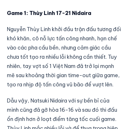
Game 1: Thùy Linh 17-21 Nidaira
Nguyễn Thùy Linh khởi đầu trận đấu tương đối
khó khăn, cô nỗ lực tấn công nhanh, hạn chế
vào các pha cầu bền, nhưng cảm giác cầu
chưa tốt tạo ra nhiều lỗi không cần thiết. Tuy
nhiên, tay vợt số 1 Việt Nam đã trở lại mạnh
mẽ sau khoảng thời gian time-out giữa game,
tạo ra nhịp độ tấn công vũ bão để vượt lên.
Dẫu vậy, Natsuki Nidaira với sự bền bỉ của
mình cũng đã gỡ hòa 16-16 và sau đó thi đấu
ổn định hơn ở loạt điểm tăng tốc cuối game.
Thùy Linh mắc nhiều lỗi và để thua trong hiệp