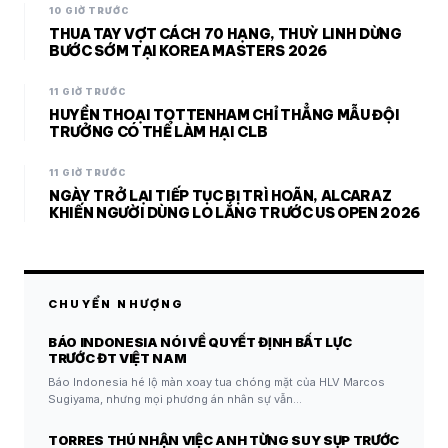
10 GIỜ TRƯỚC
THUA TAY VỢT CÁCH 70 HẠNG, THUỲ LINH DỪNG
BƯỚC SỚM TẠI KOREA MASTERS 2026
11 GIỜ TRƯỚC
HUYỀN THOẠI TOTTENHAM CHỈ THẲNG MẪU ĐỘI
TRƯỞNG CÓ THỂ LÀM HẠI CLB
11 GIỜ TRƯỚC
NGÀY TRỞ LẠI TIẾP TỤC BỊ TRÌ HOÃN, ALCARAZ
KHIẾN NGƯỜI DÙNG LO LẮNG TRƯỚC US OPEN 2026
CHUYỂN NHƯỢNG
BÁO INDONESIA NÓI VỀ QUYẾT ĐỊNH BẤT LỰC
TRƯỚC ĐT VIỆT NAM
Báo Indonesia hé lộ màn xoay tua chóng mặt của HLV Marcos
Sugiyama, nhưng mọi phương án nhân sự vẫn…
TORRES THÚ NHẬN VIỆC ANH TỪNG SUY SỤP TRƯỚC