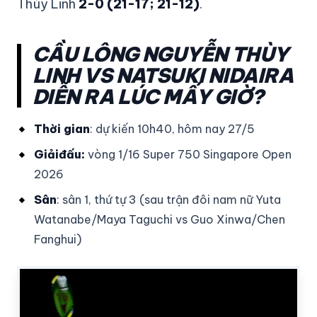
Thùy Linh
2-0 (21-17; 21-12)
.
CẦU LÔNG NGUYỄN THÙY
LINH VS NATSUKI NIDAIRA
DIỄN RA LÚC MẤY GIỜ?
Thời gian
: dự kiến 10h40, hôm nay 27/5
Giải
đấu:
vòng 1/16 Super 750 Singapore Open
2026
Sân
: sân 1, thứ tự 3 (sau trận đôi nam nữ Yuta
Watanabe/Maya Taguchi vs Guo Xinwa/Chen
Fanghui)