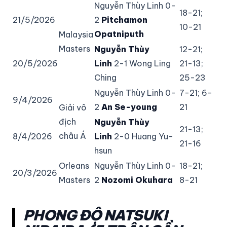
Nguyễn Thùy Linh 0-
18-21;
21/5/2026
2
Pitchamon
10-21
Opatniputh
Malaysia
Masters
Nguyễn Thùy
12-21;
20/5/2026
Linh
2-1 Wong Ling
21-13;
Ching
25-23
Nguyễn Thùy Linh 0-
7-21; 6-
9/4/2026
2
An Se-young
21
Giải vô
địch
Nguyễn Thùy
21-13;
châu Á
8/4/2026
Linh
2-0 Huang Yu-
21-16
hsun
Orleans
Nguyễn Thùy Linh 0-
18-21;
20/3/2026
Masters
2
Nozomi Okuhara
8-21
PHONG ĐỘ NATSUKI