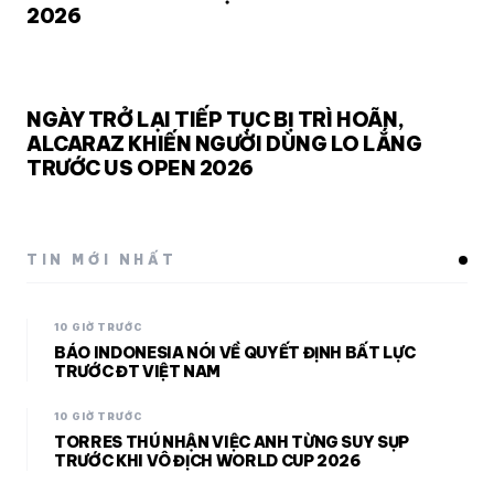
2026
NGÀY TRỞ LẠI TIẾP TỤC BỊ TRÌ HOÃN,
ALCARAZ KHIẾN NGƯỜI DÙNG LO LẮNG
TRƯỚC US OPEN 2026
TIN MỚI NHẤT
10 GIỜ TRƯỚC
BÁO INDONESIA NÓI VỀ QUYẾT ĐỊNH BẤT LỰC
TRƯỚC ĐT VIỆT NAM
10 GIỜ TRƯỚC
TORRES THÚ NHẬN VIỆC ANH TỪNG SUY SỤP
TRƯỚC KHI VÔ ĐỊCH WORLD CUP 2026