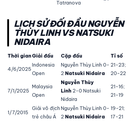
Tatranova
LỊCH SỬ ĐỐI ĐẦU NGUYỄN
THÙY LINH VS NATSUKI
NIDAIRA
Thời gian
Giải đấu
Cặp đấu
Tỉ số
Indonesia
Nguyễn Thùy Linh 0-
21-23;
4/6/2025
Open
2
Natsuki Nidaira
20-22
Nguyễn Thùy
Malaysia
21-16;
7/1/2025
Linh
2-0 Natsuki
Open
21-19
Nidaira
Giải vô địch
Nguyễn Thùy Linh 0-
19-21;
1/7/2015
trẻ châu Á
2
Natsuki Nidaira
17-21