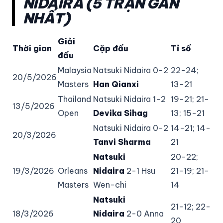
NIDAIRA (5 TRẬN GẦN
NHẤT)
Giải
Thời gian
Cặp đấu
Tỉ số
đấu
Malaysia
Natsuki Nidaira 0-2
22-24;
20/5/2026
Masters
Han Qianxi
13-21
Thailand
Natsuki Nidaira 1-2
19-21; 21-
13/5/2026
Open
Devika Sihag
13; 15-21
Natsuki Nidaira 0-2
14-21; 14-
20/3/2026
Tanvi Sharma
21
Natsuki
20-22;
19/3/2026
Orleans
Nidaira
2-1 Hsu
21-19; 21-
Masters
Wen-chi
14
Natsuki
21-12; 22-
18/3/2026
Nidaira
2-0 Anna
20