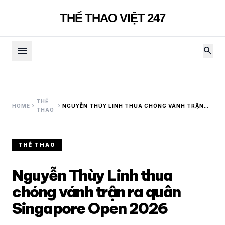
THỂ THAO VIỆT 247
menu
search
THỂ
chevron_right
chevron_right
HOME
NGUYỄN THÙY LINH THUA CHÓNG VÁNH TRẬN
THAO
RA QUÂN SINGAPORE OPEN 2026
THỂ THAO
Nguyễn Thùy Linh thua
chóng vánh trận ra quân
Singapore Open 2026