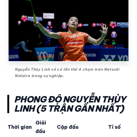
Nguyễn Thùy Linh sẽ có lần thứ 4 chạm trán Natsuki
Nidaira trong sự nghiệp.
PHONG ĐỘ NGUYỄN THÙY
LINH (5 TRẬN GẦN NHẤT)
Giải
Thời gian
Cặp đấu
Tỉ số
đấu