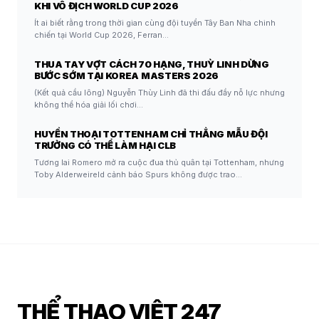
KHI VÔ ĐỊCH WORLD CUP 2026
Ít ai biết rằng trong thời gian cùng đội tuyển Tây Ban Nha chinh
chiến tại World Cup 2026, Ferran…
THUA TAY VỢT CÁCH 70 HẠNG, THUỲ LINH DỪNG
BƯỚC SỚM TẠI KOREA MASTERS 2026
(Kết quả cầu lông) Nguyễn Thùy Linh đã thi đấu đầy nỗ lực nhưng
không thể hóa giải lối chơi…
HUYỀN THOẠI TOTTENHAM CHỈ THẲNG MẪU ĐỘI
TRƯỞNG CÓ THỂ LÀM HẠI CLB
Tương lai Romero mở ra cuộc đua thủ quân tại Tottenham, nhưng
Toby Alderweireld cảnh báo Spurs không được trao…
THỂ THAO VIỆT 247