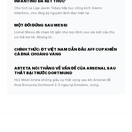
INFANTINO ĐÃ KẾT THÚC’
Chủ tịch La Liga Javier Tebas tiếp tục công kích Gianni
Infantino, cho rằng kỷ nguyên lãnh đạo hiện tại…
MỘT ĐỜI ĐỨNG SAU MESSI
Lionel Messi đã chạm tới gần như mọi đỉnh cao mà một cầu thủ
có thể mơ tới. Nhưng từ…
CHÍNH THỨC: ĐT VIỆT NAM DẪN ĐẦU AFF CUP KHIẾN
CẢ ĐNÁ CHOÁNG VÁNG
ARTETA NÓI THẲNG VỀ VẤN ĐỀ CỦA ARSENAL SAU
THẤT BẠI TRƯỚC DORTMUND
HLV Mikel Arteta không giấu sự thất vọng sau khi Arsenal để
thua Borussia Dortmund 2-3 ngay tại Emirates, song…