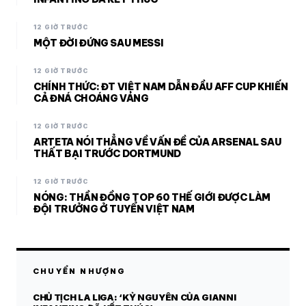
12 GIỜ TRƯỚC
MỘT ĐỜI ĐỨNG SAU MESSI
12 GIỜ TRƯỚC
CHÍNH THỨC: ĐT VIỆT NAM DẪN ĐẦU AFF CUP KHIẾN
CẢ ĐNÁ CHOÁNG VÁNG
12 GIỜ TRƯỚC
ARTETA NÓI THẲNG VỀ VẤN ĐỀ CỦA ARSENAL SAU
THẤT BẠI TRƯỚC DORTMUND
12 GIỜ TRƯỚC
NÓNG: THẦN ĐỒNG TOP 60 THẾ GIỚI ĐƯỢC LÀM
ĐỘI TRƯỞNG Ở TUYỂN VIỆT NAM
CHUYỂN NHƯỢNG
CHỦ TỊCH LA LIGA: ‘KỶ NGUYÊN CỦA GIANNI