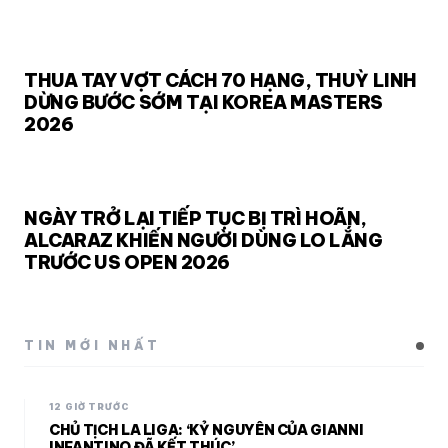
THUA TAY VỢT CÁCH 70 HẠNG, THUỲ LINH
DỪNG BƯỚC SỚM TẠI KOREA MASTERS
2026
NGÀY TRỞ LẠI TIẾP TỤC BỊ TRÌ HOÃN,
ALCARAZ KHIẾN NGƯỜI DÙNG LO LẮNG
TRƯỚC US OPEN 2026
TIN MỚI NHẤT
12 GIỜ TRƯỚC
CHỦ TỊCH LA LIGA: ‘KỶ NGUYÊN CỦA GIANNI
INFANTINO ĐÃ KẾT THÚC’