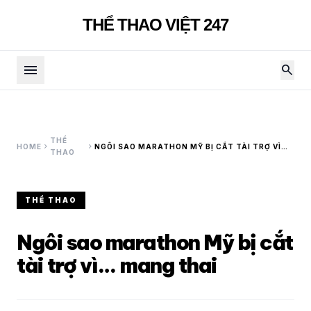
THỂ THAO VIỆT 247
menu
search
THỂ
chevron_right
chevron_right
HOME
NGÔI SAO MARATHON MỸ BỊ CẮT TÀI TRỢ VÌ…
THAO
MANG THAI
THỂ THAO
Ngôi sao marathon Mỹ bị cắt
tài trợ vì… mang thai