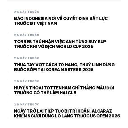
2 NGÀY TRƯỚC
BÁO INDONESIA NÓI VỀ QUYẾT ĐỊNH BẤT LỰC
TRƯỚC ĐT VIỆT NAM
2 NGÀY TRƯỚC
TORRES THÚ NHẬN VIỆC ANH TỪNG SUY SỤP
TRƯỚC KHI VÔ ĐỊCH WORLD CUP 2026
2 NGÀY TRƯỚC
THUA TAY VỢT CÁCH 70 HẠNG, THUỲ LINH DỪNG
BƯỚC SỚM TẠI KOREA MASTERS 2026
2 NGÀY TRƯỚC
HUYỀN THOẠI TOTTENHAM CHỈ THẲNG MẪU ĐỘI
TRƯỞNG CÓ THỂ LÀM HẠI CLB
2 NGÀY TRƯỚC
NGÀY TRỞ LẠI TIẾP TỤC BỊ TRÌ HOÃN, ALCARAZ
KHIẾN NGƯỜI DÙNG LO LẮNG TRƯỚC US OPEN 2026