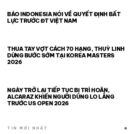
BÁO INDONESIA NÓI VỀ QUYẾT ĐỊNH BẤT
LỰC TRƯỚC ĐT VIỆT NAM
THUA TAY VỢT CÁCH 70 HẠNG, THUỲ LINH
DỪNG BƯỚC SỚM TẠI KOREA MASTERS
2026
NGÀY TRỞ LẠI TIẾP TỤC BỊ TRÌ HOÃN,
ALCARAZ KHIẾN NGƯỜI DÙNG LO LẮNG
TRƯỚC US OPEN 2026
TIN MỚI NHẤT