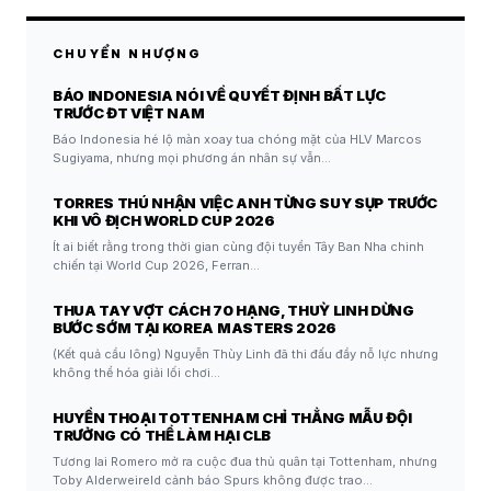
CHUYỂN NHƯỢNG
BÁO INDONESIA NÓI VỀ QUYẾT ĐỊNH BẤT LỰC
TRƯỚC ĐT VIỆT NAM
Báo Indonesia hé lộ màn xoay tua chóng mặt của HLV Marcos
Sugiyama, nhưng mọi phương án nhân sự vẫn…
TORRES THÚ NHẬN VIỆC ANH TỪNG SUY SỤP TRƯỚC
KHI VÔ ĐỊCH WORLD CUP 2026
Ít ai biết rằng trong thời gian cùng đội tuyển Tây Ban Nha chinh
chiến tại World Cup 2026, Ferran…
THUA TAY VỢT CÁCH 70 HẠNG, THUỲ LINH DỪNG
BƯỚC SỚM TẠI KOREA MASTERS 2026
(Kết quả cầu lông) Nguyễn Thùy Linh đã thi đấu đầy nỗ lực nhưng
không thể hóa giải lối chơi…
HUYỀN THOẠI TOTTENHAM CHỈ THẲNG MẪU ĐỘI
TRƯỞNG CÓ THỂ LÀM HẠI CLB
Tương lai Romero mở ra cuộc đua thủ quân tại Tottenham, nhưng
Toby Alderweireld cảnh báo Spurs không được trao…