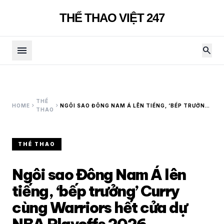
THỂ THAO VIỆT 247
menu
search
THỂ
chevron_right
chevron_right
HOME
NGÔI SAO ĐÔNG NAM Á LÊN TIẾNG, ‘BẾP TRƯỞNG’
THAO
CURRY CÙNG WARRIORS HẾT CỬA DỰ NBA
PLAYOFFS 2026
THỂ THAO
Ngôi sao Đông Nam Á lên
tiếng, ‘bếp trưởng’ Curry
cùng Warriors hết cửa dự