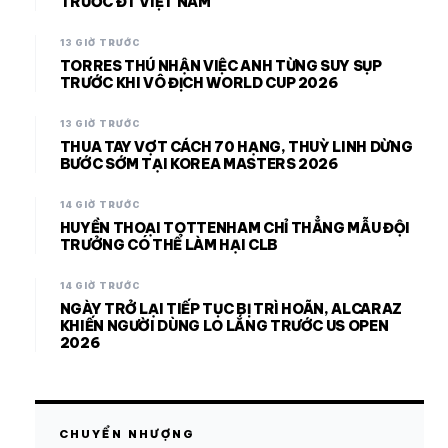
TRƯỚC ĐT VIỆT NAM
13 GIỜ TRƯỚC
TORRES THÚ NHẬN VIỆC ANH TỪNG SUY SỤP
TRƯỚC KHI VÔ ĐỊCH WORLD CUP 2026
13 GIỜ TRƯỚC
THUA TAY VỢT CÁCH 70 HẠNG, THUỲ LINH DỪNG
BƯỚC SỚM TẠI KOREA MASTERS 2026
14 GIỜ TRƯỚC
HUYỀN THOẠI TOTTENHAM CHỈ THẲNG MẪU ĐỘI
TRƯỞNG CÓ THỂ LÀM HẠI CLB
14 GIỜ TRƯỚC
NGÀY TRỞ LẠI TIẾP TỤC BỊ TRÌ HOÃN, ALCARAZ
KHIẾN NGƯỜI DÙNG LO LẮNG TRƯỚC US OPEN
2026
CHUYỂN NHƯỢNG