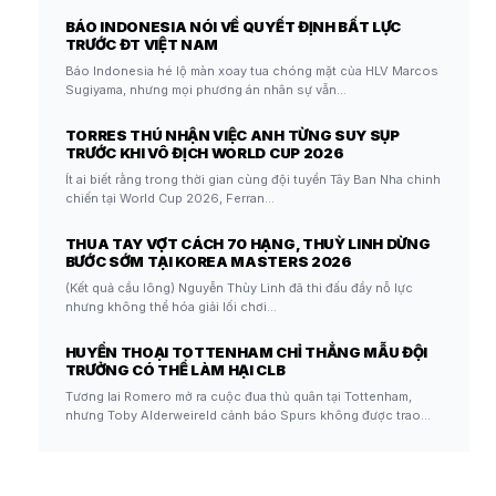
BÁO INDONESIA NÓI VỀ QUYẾT ĐỊNH BẤT LỰC
TRƯỚC ĐT VIỆT NAM
Báo Indonesia hé lộ màn xoay tua chóng mặt của HLV Marcos
Sugiyama, nhưng mọi phương án nhân sự vẫn…
TORRES THÚ NHẬN VIỆC ANH TỪNG SUY SỤP
TRƯỚC KHI VÔ ĐỊCH WORLD CUP 2026
Ít ai biết rằng trong thời gian cùng đội tuyển Tây Ban Nha chinh
chiến tại World Cup 2026, Ferran…
THUA TAY VỢT CÁCH 70 HẠNG, THUỲ LINH DỪNG
BƯỚC SỚM TẠI KOREA MASTERS 2026
(Kết quả cầu lông) Nguyễn Thùy Linh đã thi đấu đầy nỗ lực
nhưng không thể hóa giải lối chơi…
HUYỀN THOẠI TOTTENHAM CHỈ THẲNG MẪU ĐỘI
TRƯỞNG CÓ THỂ LÀM HẠI CLB
Tương lai Romero mở ra cuộc đua thủ quân tại Tottenham,
nhưng Toby Alderweireld cảnh báo Spurs không được trao…