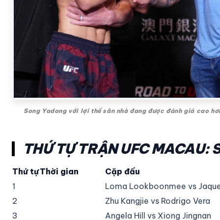
Song Yadong với lợi thế sân nhà đang được đánh giá cao hơ
THỨ TỰ TRẬN UFC MACAU: 
Thứ tự
Thời gian
Cặp đấu
1
Loma Lookboonmee vs Jaque
2
Zhu Kangjie vs Rodrigo Vera
3
Angela Hill vs Xiong Jingnan