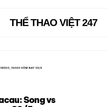
THỂ THAO VIỆT 247
EIREDO, 15H00 HÔM NAY 30/5
Macau: Song vs