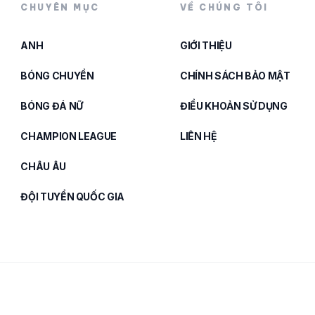
CHUYÊN MỤC
VỀ CHÚNG TÔI
ANH
GIỚI THIỆU
BÓNG CHUYỀN
CHÍNH SÁCH BẢO MẬT
BÓNG ĐÁ NỮ
ĐIỀU KHOẢN SỬ DỤNG
CHAMPION LEAGUE
LIÊN HỆ
CHÂU ÂU
ĐỘI TUYỂN QUỐC GIA