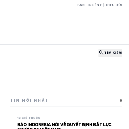
BẢN TIN
LIÊN HỆ
THEO DÕI
search
TÌM KIẾM
TIN MỚI NHẤT
13 GIỜ TRƯỚC
BÁO INDONESIA NÓI VỀ QUYẾT ĐỊNH BẤT LỰC