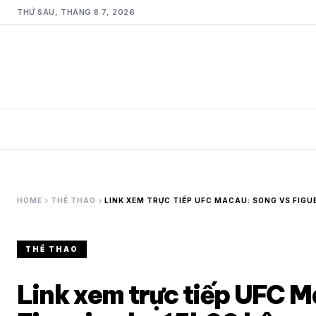
THỨ SÁU, THÁNG 8 7, 2026
chevron_right
chevron_right
HOME
THỂ THAO
LINK XEM TRỰC TIẾP UFC MACAU: SONG VS FIGU
THỂ THAO
Link xem trực tiếp UFC 