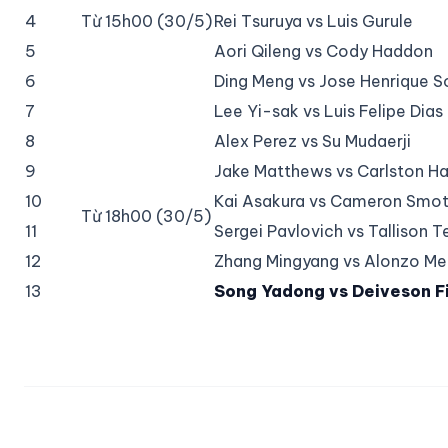
4
Từ 15h00 (30/5)
Rei Tsuruya vs Luis Gurule
5
Aori Qileng vs Cody Haddon
6
Ding Meng vs Jose Henrique 
7
Lee Yi-sak vs Luis Felipe Dias
8
Alex Perez vs Su Mudaerji
9
Jake Matthews vs Carlston Ha
10
Kai Asakura vs Cameron Smo
Từ 18h00 (30/5)
11
Sergei Pavlovich vs Tallison T
12
Zhang Mingyang vs Alonzo Men
13
Song Yadong vs Deiveson F