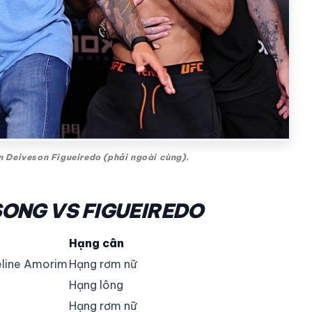
n Deiveson Figueiredo (phải ngoài cùng).
SONG VS FIGUEIREDO
Hạng cân
line Amorim
Hạng rơm nữ
Hạng lông
Hạng rơm nữ