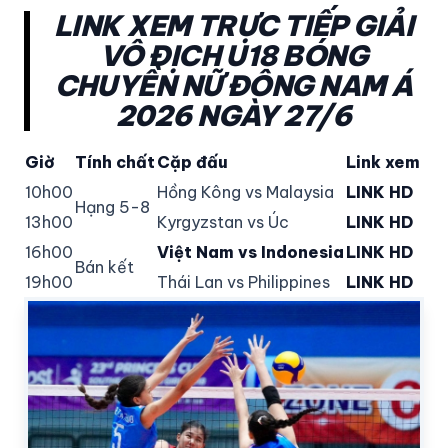
LINK XEM TRỰC TIẾP GIẢI
VÔ ĐỊCH U18 BÓNG
CHUYỀN NỮ ĐÔNG NAM Á
2026 NGÀY 27/6
Giờ
Tính chất
Cặp đấu
Link xem
10h00
Hồng Kông vs Malaysia
LINK HD
Hạng 5-8
13h00
Kyrgyzstan vs Úc
LINK HD
16h00
Việt Nam vs Indonesia
LINK HD
Bán kết
19h00
Thái Lan vs Philippines
LINK HD