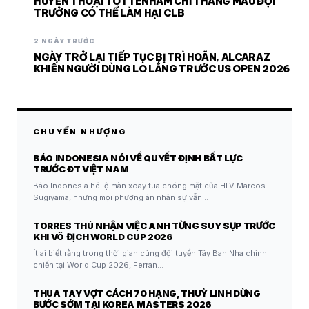
HUYỀN THOẠI TOTTENHAM CHỈ THẲNG MẪU ĐỘI
TRƯỞNG CÓ THỂ LÀM HẠI CLB
2 NGÀY TRƯỚC
NGÀY TRỞ LẠI TIẾP TỤC BỊ TRÌ HOÃN, ALCARAZ
KHIẾN NGƯỜI DÙNG LO LẮNG TRƯỚC US OPEN 2026
CHUYỂN NHƯỢNG
BÁO INDONESIA NÓI VỀ QUYẾT ĐỊNH BẤT LỰC
TRƯỚC ĐT VIỆT NAM
Báo Indonesia hé lộ màn xoay tua chóng mặt của HLV Marcos
Sugiyama, nhưng mọi phương án nhân sự vẫn…
TORRES THÚ NHẬN VIỆC ANH TỪNG SUY SỤP TRƯỚC
KHI VÔ ĐỊCH WORLD CUP 2026
Ít ai biết rằng trong thời gian cùng đội tuyển Tây Ban Nha chinh
chiến tại World Cup 2026, Ferran…
THUA TAY VỢT CÁCH 70 HẠNG, THUỲ LINH DỪNG
BƯỚC SỚM TẠI KOREA MASTERS 2026