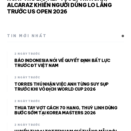
ALCARAZ KHIẾN NGƯỜI DÙNG LO LẮNG
TRƯỚC US OPEN 2026
TIN MỚI NHẤT
2 NGÀY TRƯỚC
BÁO INDONESIA NÓI VỀ QUYẾT ĐỊNH BẤT LỰC
TRƯỚC ĐT VIỆT NAM
2 NGÀY TRƯỚC
TORRES THÚ NHẬN VIỆC ANH TỪNG SUY SỤP
TRƯỚC KHI VÔ ĐỊCH WORLD CUP 2026
2 NGÀY TRƯỚC
THUA TAY VỢT CÁCH 70 HẠNG, THUỲ LINH DỪNG
BƯỚC SỚM TẠI KOREA MASTERS 2026
2 NGÀY TRƯỚC