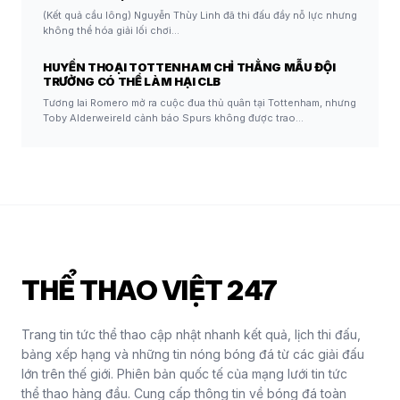
(Kết quả cầu lông) Nguyễn Thùy Linh đã thi đấu đầy nỗ lực nhưng
không thể hóa giải lối chơi…
HUYỀN THOẠI TOTTENHAM CHỈ THẲNG MẪU ĐỘI
TRƯỞNG CÓ THỂ LÀM HẠI CLB
Tương lai Romero mở ra cuộc đua thủ quân tại Tottenham, nhưng
Toby Alderweireld cảnh báo Spurs không được trao…
THỂ THAO VIỆT 247
Trang tin tức thể thao cập nhật nhanh kết quả, lịch thi đấu,
bảng xếp hạng và những tin nóng bóng đá từ các giải đấu
lớn trên thế giới. Phiên bản quốc tế của mạng lưới tin tức
thể thao hàng đầu. Cung cấp thông tin về bóng đá toàn