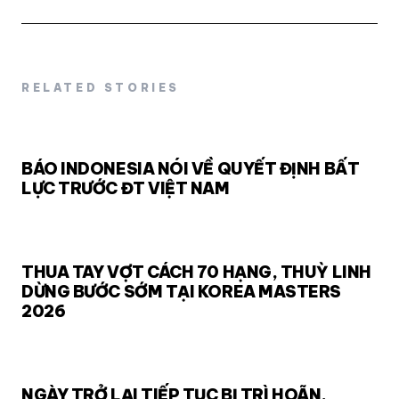
RELATED STORIES
BÁO INDONESIA NÓI VỀ QUYẾT ĐỊNH BẤT
LỰC TRƯỚC ĐT VIỆT NAM
THUA TAY VỢT CÁCH 70 HẠNG, THUỲ LINH
DỪNG BƯỚC SỚM TẠI KOREA MASTERS
2026
NGÀY TRỞ LẠI TIẾP TỤC BỊ TRÌ HOÃN,