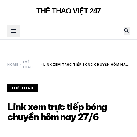
THỂ THAO VIỆT 247
menu
search
THỂ
chevron_right
chevron_right
HOME
LINK XEM TRỰC TIẾP BÓNG CHUYỀN HÔM NAY
THAO
27/6
THỂ THAO
Link xem trực tiếp bóng
chuyền hôm nay 27/6