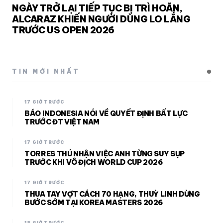
NGÀY TRỞ LẠI TIẾP TỤC BỊ TRÌ HOÃN,
ALCARAZ KHIẾN NGƯỜI DÙNG LO LẮNG
TRƯỚC US OPEN 2026
TIN MỚI NHẤT
17 GIỜ TRƯỚC
BÁO INDONESIA NÓI VỀ QUYẾT ĐỊNH BẤT LỰC
TRƯỚC ĐT VIỆT NAM
17 GIỜ TRƯỚC
TORRES THÚ NHẬN VIỆC ANH TỪNG SUY SỤP
TRƯỚC KHI VÔ ĐỊCH WORLD CUP 2026
17 GIỜ TRƯỚC
THUA TAY VỢT CÁCH 70 HẠNG, THUỲ LINH DỪNG
BƯỚC SỚM TẠI KOREA MASTERS 2026
18 GIỜ TRƯỚC