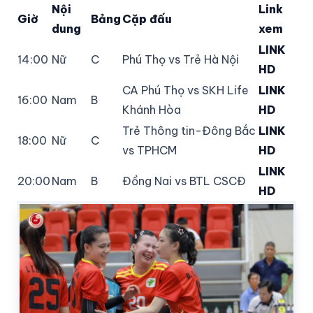
Nội
Link
Giờ
Bảng
Cặp đấu
dung
xem
LINK
14:00
Nữ
C
Phú Thọ vs Trẻ Hà Nội
HD
CA Phú Thọ vs SKH Life
LINK
16:00
Nam
B
Khánh Hòa
HD
Trẻ Thông tin-Đông Bắc
LINK
18:00
Nữ
C
vs TPHCM
HD
LINK
20:00
Nam
B
Đồng Nai vs BTL CSCĐ
HD