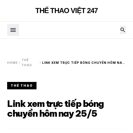
THỂ THAO VIỆT 247
menu
search
THỂ
chevron_right
chevron_right
HOME
LINK XEM TRỰC TIẾP BÓNG CHUYỀN HÔM NAY
THAO
25/5
THỂ THAO
Link xem trực tiếp bóng
chuyền hôm nay 25/5