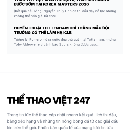
BƯỚC SỚM TẠI KOREA MASTERS 2026
(Kết quả cầu lông) Nguyễn Thùy Linh đã thi đấu đầy nỗ lực nhưng
không thể hóa giải lối chơi…
HUYỀN THOẠI TOTTENHAM CHỈ THẲNG MẪU ĐỘI
TRƯỞNG CÓ THỂ LÀM HẠI CLB
Tương lai Romero mở ra cuộc đua thủ quân tại Tottenham, nhưng
Toby Alderweireld cảnh báo Spurs không được trao…
THỂ THAO VIỆT 247
Trang tin tức thể thao cập nhật nhanh kết quả, lịch thi đấu,
bảng xếp hạng và những tin nóng bóng đá từ các giải đấu
lớn trên thế giới. Phiên bản quốc tế của mạng lưới tin tức