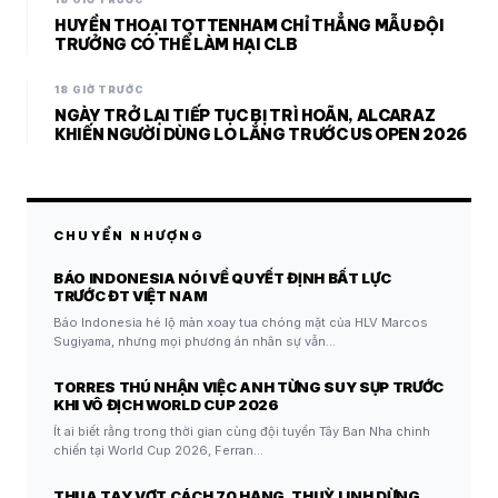
HUYỀN THOẠI TOTTENHAM CHỈ THẲNG MẪU ĐỘI
TRƯỞNG CÓ THỂ LÀM HẠI CLB
18 GIỜ TRƯỚC
NGÀY TRỞ LẠI TIẾP TỤC BỊ TRÌ HOÃN, ALCARAZ
KHIẾN NGƯỜI DÙNG LO LẮNG TRƯỚC US OPEN 2026
CHUYỂN NHƯỢNG
BÁO INDONESIA NÓI VỀ QUYẾT ĐỊNH BẤT LỰC
TRƯỚC ĐT VIỆT NAM
Báo Indonesia hé lộ màn xoay tua chóng mặt của HLV Marcos
Sugiyama, nhưng mọi phương án nhân sự vẫn…
TORRES THÚ NHẬN VIỆC ANH TỪNG SUY SỤP TRƯỚC
KHI VÔ ĐỊCH WORLD CUP 2026
Ít ai biết rằng trong thời gian cùng đội tuyển Tây Ban Nha chinh
chiến tại World Cup 2026, Ferran…
THUA TAY VỢT CÁCH 70 HẠNG, THUỲ LINH DỪNG