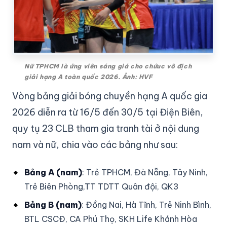
Nữ TPHCM là ứng viên sáng giá cho chứuc vô địch
giải hạng A toàn quốc 2026. Ảnh: HVF
Vòng bảng giải bóng chuyền hạng A quốc gia
2026 diễn ra từ 16/5 đến 30/5 tại Điện Biên,
quy tụ 23 CLB tham gia tranh tài ở nội dung
nam và nữ, chia vào các bảng như sau:
Bảng A (nam)
: Trẻ TPHCM, Đà Nẵng, Tây Ninh,
Trẻ Biên Phòng,TT TDTT Quân đội, QK3
Bảng B (nam)
: Đồng Nai, Hà Tĩnh, Trẻ Ninh Bình,
BTL CSCĐ, CA Phú Thọ, SKH Life Khánh Hòa