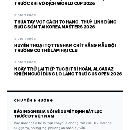
TRƯỚC KHI VÔ ĐỊCH WORLD CUP 2026
8 GIỜ TRƯỚC
THUA TAY VỢT CÁCH 70 HẠNG, THUỲ LINH DỪNG
BƯỚC SỚM TẠI KOREA MASTERS 2026
9 GIỜ TRƯỚC
HUYỀN THOẠI TOTTENHAM CHỈ THẲNG MẪU ĐỘI
TRƯỞNG CÓ THỂ LÀM HẠI CLB
9 GIỜ TRƯỚC
NGÀY TRỞ LẠI TIẾP TỤC BỊ TRÌ HOÃN, ALCARAZ
KHIẾN NGƯỜI DÙNG LO LẮNG TRƯỚC US OPEN 2026
CHUYỂN NHƯỢNG
BÁO INDONESIA NÓI VỀ QUYẾT ĐỊNH BẤT LỰC
TRƯỚC ĐT VIỆT NAM
Báo Indonesia hé lộ màn xoay tua chóng mặt của HLV Marcos
Sugiyama, nhưng mọi phương án nhân sự vẫn…