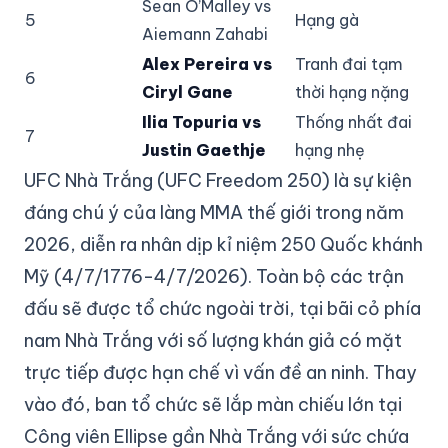
Sean O’Malley vs
5
Hạng gà
Aiemann Zahabi
Alex Pereira vs
Tranh đai tạm
6
Ciryl Gane
thời hạng nặng
Ilia Topuria vs
Thống nhất đai
7
Justin Gaethje
hạng nhẹ
UFC Nhà Trắng (UFC Freedom 250) là sự kiện
đáng chú ý của làng MMA thế giới trong năm
2026, diễn ra nhân dịp kỉ niệm 250 Quốc khánh
Mỹ (4/7/1776-4/7/2026). Toàn bộ các trận
đấu sẽ được tổ chức ngoài trời, tại bãi cỏ phía
nam Nhà Trắng với số lượng khán giả có mặt
trực tiếp được hạn chế vì vấn đề an ninh. Thay
vào đó, ban tổ chức sẽ lắp màn chiếu lớn tại
Công viên Ellipse gần Nhà Trắng với sức chứa