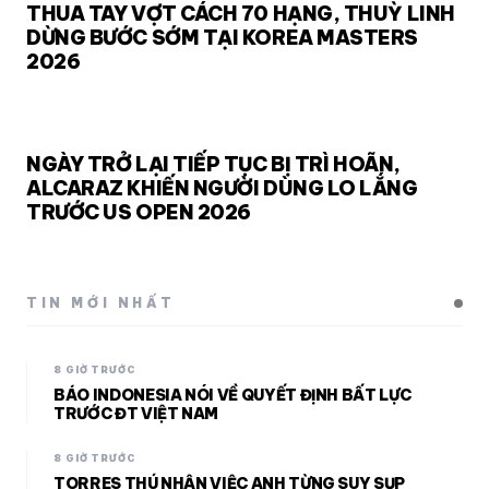
THUA TAY VỢT CÁCH 70 HẠNG, THUỲ LINH
DỪNG BƯỚC SỚM TẠI KOREA MASTERS
2026
NGÀY TRỞ LẠI TIẾP TỤC BỊ TRÌ HOÃN,
ALCARAZ KHIẾN NGƯỜI DÙNG LO LẮNG
TRƯỚC US OPEN 2026
TIN MỚI NHẤT
8 GIỜ TRƯỚC
BÁO INDONESIA NÓI VỀ QUYẾT ĐỊNH BẤT LỰC
TRƯỚC ĐT VIỆT NAM
8 GIỜ TRƯỚC
TORRES THÚ NHẬN VIỆC ANH TỪNG SUY SỤP