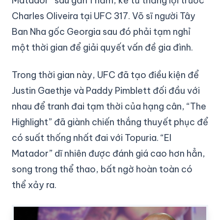
Matador” sau gần 1 năm, kể từ thắng lợi trước
Charles Oliveira tại UFC 317. Võ sĩ người Tây
Ban Nha gốc Georgia sau đó phải tạm nghỉ
một thời gian để giải quyết vấn đề gia đình.
Trong thời gian này, UFC đã tạo điều kiện để
Justin Gaethje và Paddy Pimblett đối đầu với
nhau để tranh đai tạm thời của hạng cân, “The
Highlight” đã giành chiến thắng thuyết phục để
có suất thống nhất đai với Topuria. “El
Matador” dĩ nhiên được đánh giá cao hơn hẳn,
song trong thể thao, bất ngờ hoàn toàn có
thể xảy ra.