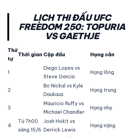
LỊCH THI ĐẤU UFC
FREEDOM 250: TOPURIA
VS GAETHJE
Thứ
Thời gian
Cặp đấu
Hạng cân
tự
Diego Lopes vs
1
Hạng lông
Steve Garcia
Bo Nickal vs Kyle
2
Hạng trung
Daukaus
Mauricio Ruffy vs
3
Hạng nhẹ
Michael Chandler
Từ 7h00
Josh Hokit vs
4
Hạng nặng
sáng 15/6
Derrick Lewis