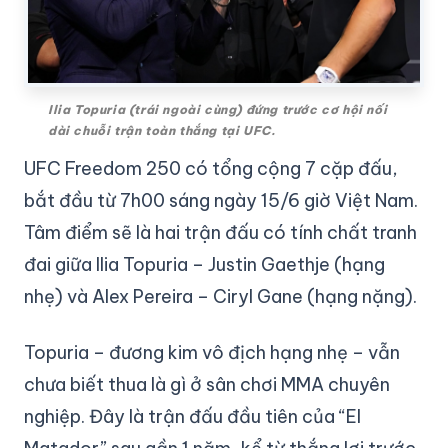
Ilia Topuria (trái ngoài cùng) đứng trước cơ hội nối
dài chuỗi trận toàn thắng tại UFC.
UFC Freedom 250 có tổng cộng 7 cặp đấu,
bắt đầu từ 7h00 sáng ngày 15/6 giờ Việt Nam.
Tâm điểm sẽ là hai trận đấu có tính chất tranh
đai giữa Ilia Topuria – Justin Gaethje (hạng
nhẹ) và Alex Pereira – Ciryl Gane (hạng nặng).
Topuria – đương kim vô địch hạng nhẹ – vẫn
chưa biết thua là gì ở sân chơi MMA chuyên
nghiệp. Đây là trận đấu đầu tiên của “El