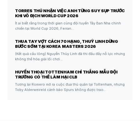
TORRES THÚ NHẬN VIỆC ANH TỪNG SUY SỤP TRƯỚC
KHI VÔ ĐỊCH WORLD CUP 2026
Ít ai biết rằng trong thời gian cùng đội tuyển Tây Ban Nha chinh
chiến tại World Cup 2026, Ferran…
THUA TAY VỢT CÁCH 70 HẠNG, THUỲ LINH DỪNG
BƯỚC SỚM TẠI KOREA MASTERS 2026
(Kết quả cầu lông) Nguyễn Thùy Linh đã thi đấu đầy nỗ lực nhưng
không thể hóa giải lối chơi…
HUYỀN THOẠI TOTTENHAM CHỈ THẲNG MẪU ĐỘI
TRƯỞNG CÓ THỂ LÀM HẠI CLB
Tương lai Romero mở ra cuộc đua thủ quân tại Tottenham, nhưng
Toby Alderweireld cảnh báo Spurs không được trao…