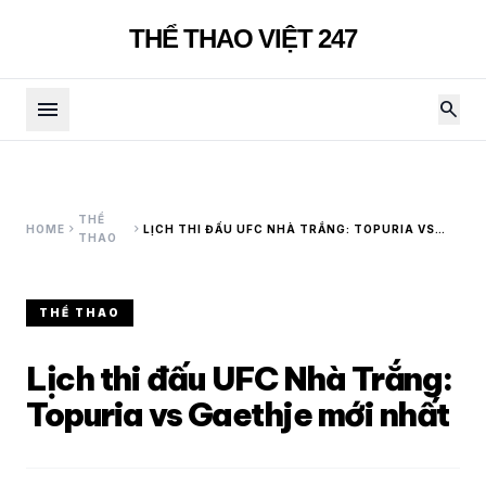
THỂ THAO VIỆT 247
menu
search
THỂ
chevron_right
chevron_right
HOME
LỊCH THI ĐẤU UFC NHÀ TRẮNG: TOPURIA VS
THAO
GAETHJE MỚI NHẤT
THỂ THAO
Lịch thi đấu UFC Nhà Trắng:
Topuria vs Gaethje mới nhất