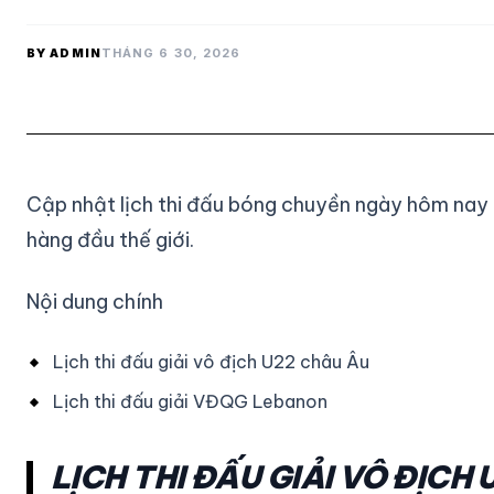
BY ADMIN
THÁNG 6 30, 2026
Cập nhật lịch thi đấu bóng chuyền ngày hôm nay 
hàng đầu thế giới.
Nội dung chính
Lịch thi đấu giải vô địch U22 châu Âu
Lịch thi đấu giải VĐQG Lebanon
LỊCH THI ĐẤU GIẢI VÔ ĐỊCH