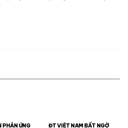
N PHẢN ỨNG
ĐT VIỆT NAM BẤT NGỜ