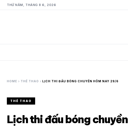
THỨ NĂM, THÁNG 8 6, 2026
chevron_right
chevron_right
HOME
THỂ THAO
LỊCH THI ĐẤU BÓNG CHUYỀN HÔM NAY 29/6
THỂ THAO
Lịch thi đấu bóng chuyề