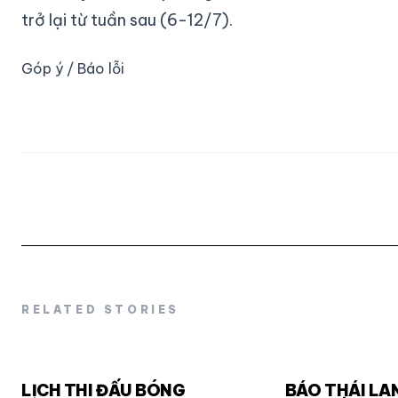
trở lại từ tuần sau (6-12/7).
Góp ý / Báo lỗi
RELATED STORIES
LỊCH THI ĐẤU BÓNG
BÁO THÁI LA