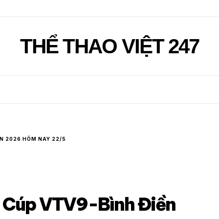
THỂ THAO VIỆT 247
N 2026 HÔM NAY 22/5
n Cúp VTV9-Bình Điền