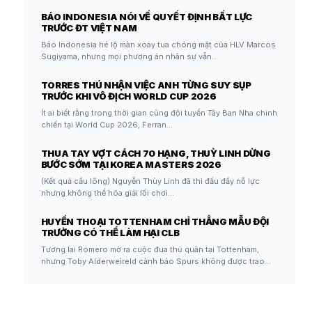
BÁO INDONESIA NÓI VỀ QUYẾT ĐỊNH BẤT LỰC
TRƯỚC ĐT VIỆT NAM
Báo Indonesia hé lộ màn xoay tua chóng mặt của HLV Marcos
Sugiyama, nhưng mọi phương án nhân sự vẫn…
TORRES THÚ NHẬN VIỆC ANH TỪNG SUY SỤP
TRƯỚC KHI VÔ ĐỊCH WORLD CUP 2026
Ít ai biết rằng trong thời gian cùng đội tuyển Tây Ban Nha chinh
chiến tại World Cup 2026, Ferran…
THUA TAY VỢT CÁCH 70 HẠNG, THUỲ LINH DỪNG
BƯỚC SỚM TẠI KOREA MASTERS 2026
(Kết quả cầu lông) Nguyễn Thùy Linh đã thi đấu đầy nỗ lực
nhưng không thể hóa giải lối chơi…
HUYỀN THOẠI TOTTENHAM CHỈ THẲNG MẪU ĐỘI
TRƯỞNG CÓ THỂ LÀM HẠI CLB
Tương lai Romero mở ra cuộc đua thủ quân tại Tottenham,
nhưng Toby Alderweireld cảnh báo Spurs không được trao…