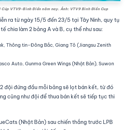
 3 Cúp VTV9-Bình Điền năm nay. Ảnh: VTV9 Bình Điền Cup
n ra từ ngày 15/5 đến 23/5 tại Tây Ninh, quy tụ
ế chia làm 2 bảng A và B, cụ thể như sau:
ank, Thông tin-Đông Bắc, Giang Tô (Jiangsu Zenith
i Tasco Auto, Gunma Green Wings (Nhật Bản), Suwon
 2 đội đứng đầu mỗi bảng sẽ lọt bán kết, từ đó
g cũng như đội để thua bán kết sẽ tiếp tục thi
ueCats (Nhật Bản) sau chiến thắng trước LPB