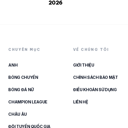
2026
CHUYÊN MỤC
VỀ CHÚNG TÔI
ANH
GIỚI THIỆU
BÓNG CHUYỀN
CHÍNH SÁCH BẢO MẬT
BÓNG ĐÁ NỮ
ĐIỀU KHOẢN SỬ DỤNG
CHAMPION LEAGUE
LIÊN HỆ
CHÂU ÂU
ĐỘI TUYỂN QUỐC GIA