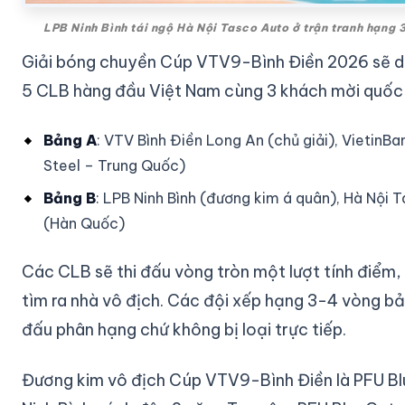
LPB Ninh Bình tái ngộ Hà Nội Tasco Auto ở trận tranh hạng
Giải bóng chuyền Cúp VTV9-Bình Điền 2026 sẽ diễ
5 CLB hàng đầu Việt Nam cùng 3 khách mời quốc t
Bảng A
: VTV Bình Điền Long An (chủ giải), VietinB
Steel – Trung Quốc)
Bảng B
: LPB Ninh Bình (đương kim á quân), Hà Nộ
(Hàn Quốc)
Các CLB sẽ thi đấu vòng tròn một lượt tính điểm,
tìm ra nhà vô địch. Các đội xếp hạng 3-4 vòng bản
đấu phân hạng chứ không bị loại trực tiếp.
Đương kim vô địch Cúp VTV9-Bình Điền là PFU Bl