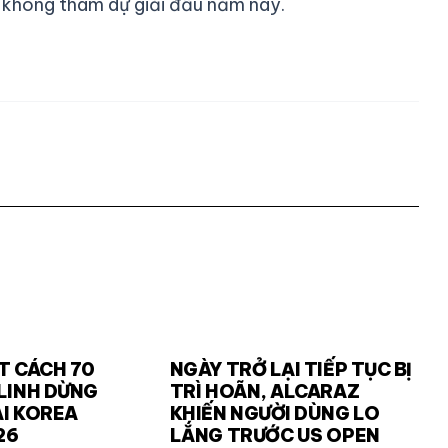
 không tham dự giải đấu năm nay.
T CÁCH 70
NGÀY TRỞ LẠI TIẾP TỤC BỊ
LINH DỪNG
TRÌ HOÃN, ALCARAZ
I KOREA
KHIẾN NGƯỜI DÙNG LO
26
LẮNG TRƯỚC US OPEN