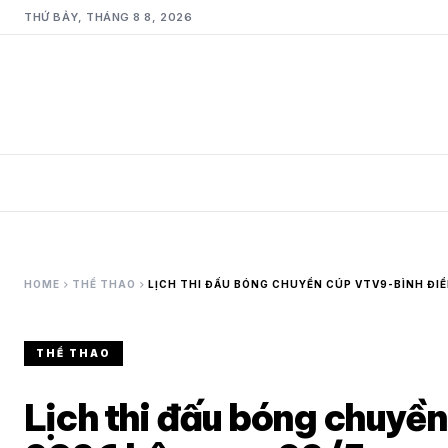
THỨ BẢY, THÁNG 8 8, 2026
chevron_right
chevron_right
HOME
THỂ THAO
LỊCH THI ĐẤU BÓNG CHUYỀN CÚP VTV9-BÌNH ĐIỀ
THỂ THAO
Lịch thi đấu bóng chuyề