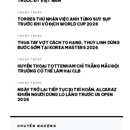
TRƯỚC ĐT VIỆT NAM
1 NGÀY TRƯỚC
TORRES THÚ NHẬN VIỆC ANH TỪNG SUY SỤP
TRƯỚC KHI VÔ ĐỊCH WORLD CUP 2026
1 NGÀY TRƯỚC
THUA TAY VỢT CÁCH 70 HẠNG, THUỲ LINH DỪNG
BƯỚC SỚM TẠI KOREA MASTERS 2026
1 NGÀY TRƯỚC
HUYỀN THOẠI TOTTENHAM CHỈ THẲNG MẪU ĐỘI
TRƯỞNG CÓ THỂ LÀM HẠI CLB
1 NGÀY TRƯỚC
NGÀY TRỞ LẠI TIẾP TỤC BỊ TRÌ HOÃN, ALCARAZ
KHIẾN NGƯỜI DÙNG LO LẮNG TRƯỚC US OPEN
2026
CHUYỂN NHƯỢNG