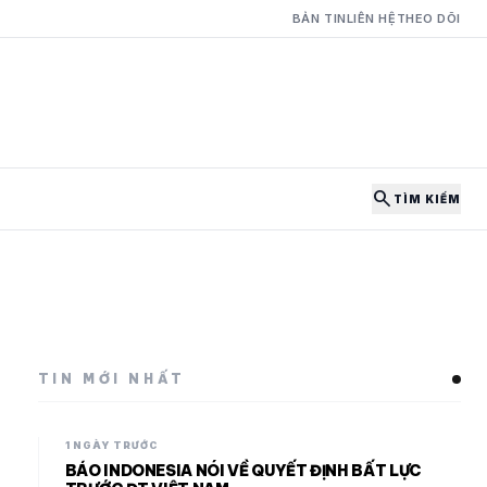
BẢN TIN
LIÊN HỆ
THEO DÕI
search
TÌM KIẾM
TIN MỚI NHẤT
1 NGÀY TRƯỚC
BÁO INDONESIA NÓI VỀ QUYẾT ĐỊNH BẤT LỰC