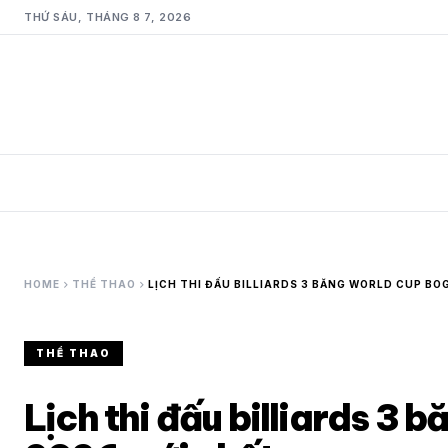
THỨ SÁU, THÁNG 8 7, 2026
chevron_right
chevron_right
HOME
THỂ THAO
LỊCH THI ĐẤU BILLIARDS 3 BĂNG WORLD CUP B
THỂ THAO
Lịch thi đấu billiards 3