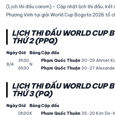
(Lịch thi đấu carom) – Cập nhật lịch thi đấu, kế
Phương Vinh tại giải World Cup Bogota 2026 tổ c
LỊCH THI ĐẤU WORLD CUP 
THỨ 2 (PPQ)
Ngày
Giờ
Bảng
Cặp đấu
3h30
Phạm Quốc Thuận
30-29 Ahmet Ko
8/4
N
6h30
Phạm Quốc Thuận
30-27 Alexander
LỊCH THI ĐẤU WORLD CUP 
THỨ 3 (PQ)
Ngày
Giờ
Bảng
Cặp đấu
0h30
K
Phạm Quốc Thuận
35-20 Kim Do-