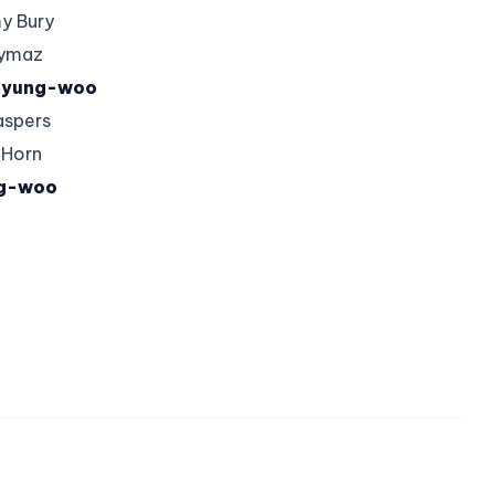
y Bury
Uymaz
Myung-woo
aspers
 Horn
ng-woo