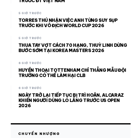
TRƯỚC ĐT VIỆT NAM
5 GIỜ TRƯỚC
TORRES THÚ NHẬN VIỆC ANH TỪNG SUY SỤP
TRƯỚC KHI VÔ ĐỊCH WORLD CUP 2026
5 GIỜ TRƯỚC
THUA TAY VỢT CÁCH 70 HẠNG, THUỲ LINH DỪNG
BƯỚC SỚM TẠI KOREA MASTERS 2026
6 GIỜ TRƯỚC
HUYỀN THOẠI TOTTENHAM CHỈ THẲNG MẪU ĐỘI
TRƯỞNG CÓ THỂ LÀM HẠI CLB
6 GIỜ TRƯỚC
NGÀY TRỞ LẠI TIẾP TỤC BỊ TRÌ HOÃN, ALCARAZ
KHIẾN NGƯỜI DÙNG LO LẮNG TRƯỚC US OPEN
2026
CHUYỂN NHƯỢNG