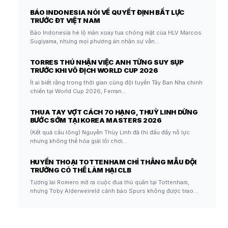
BÁO INDONESIA NÓI VỀ QUYẾT ĐỊNH BẤT LỰC
TRƯỚC ĐT VIỆT NAM
Báo Indonesia hé lộ màn xoay tua chóng mặt của HLV Marcos
Sugiyama, nhưng mọi phương án nhân sự vẫn…
TORRES THÚ NHẬN VIỆC ANH TỪNG SUY SỤP
TRƯỚC KHI VÔ ĐỊCH WORLD CUP 2026
Ít ai biết rằng trong thời gian cùng đội tuyển Tây Ban Nha chinh
chiến tại World Cup 2026, Ferran…
THUA TAY VỢT CÁCH 70 HẠNG, THUỲ LINH DỪNG
BƯỚC SỚM TẠI KOREA MASTERS 2026
(Kết quả cầu lông) Nguyễn Thùy Linh đã thi đấu đầy nỗ lực
nhưng không thể hóa giải lối chơi…
HUYỀN THOẠI TOTTENHAM CHỈ THẲNG MẪU ĐỘI
TRƯỞNG CÓ THỂ LÀM HẠI CLB
Tương lai Romero mở ra cuộc đua thủ quân tại Tottenham,
nhưng Toby Alderweireld cảnh báo Spurs không được trao…