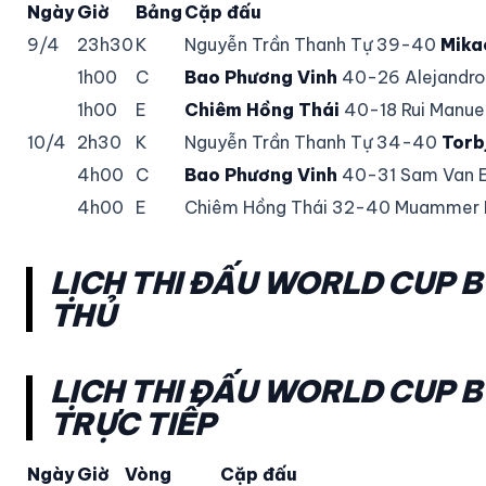
Ngày
Giờ
Bảng
Cặp đấu
9/4
23h30
K
Nguyễn Trần Thanh Tự 39-40
Mika
1h00
C
Bao Phương Vinh
40-26 Alejandro
1h00
E
Chiêm Hồng Thái
40-18 Rui Manue
10/4
2h30
K
Nguyễn Trần Thanh Tự 34-40
Torb
4h00
C
Bao Phương Vinh
40-31 Sam Van E
4h00
E
Chiêm Hồng Thái 32-40 Muammer
LỊCH THI ĐẤU WORLD CUP 
THỦ
LỊCH THI ĐẤU WORLD CUP 
TRỰC TIẾP
Ngày
Giờ
Vòng
Cặp đấu