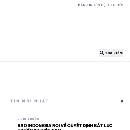
BẢN TIN
LIÊN HỆ
THEO DÕI
search
TÌM KIẾM
TIN MỚI NHẤT
5 GIỜ TRƯỚC
BÁO INDONESIA NÓI VỀ QUYẾT ĐỊNH BẤT LỰC