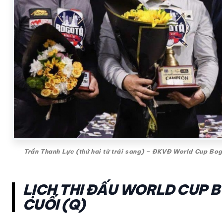
Trần Thanh Lực (thứ hai từ trái sang) – ĐKVĐ World Cup Bo
LỊCH THI ĐẤU WORLD CUP 
CUỐI (Q)