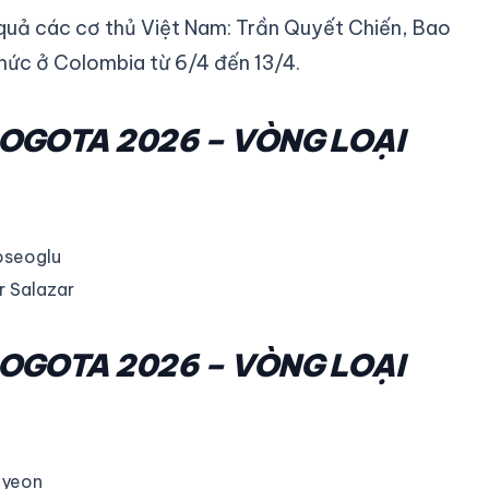
t quả các cơ thủ Việt Nam: Trần Quyết Chiến, Bao
hức ở Colombia từ 6/4 đến 13/4.
BOGOTA 2026 – VÒNG LOẠI
seoglu
 Salazar
BOGOTA 2026 – VÒNG LOẠI
hyeon