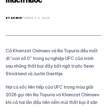
mách nước
BY ADMIN
THÁNG 7 5, 2026
Cả Khamzat Chimaev và Ilia Topuria đều mất
đi “con số 0” trong sự nghiệp UFC của mình
sau những thất bại đầy bất ngờ trước Sean
Strickland và Justin Gaethje.
Hai cú sốc liên tiếp của UFC trong mùa giải
2026 gọi tên Ilia Topuria và Khamzat Chimaev
khi cả hai lần đầu tiên nếm mùi thất bại ở sân