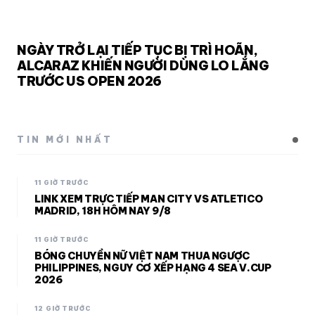
NGÀY TRỞ LẠI TIẾP TỤC BỊ TRÌ HOÃN,
ALCARAZ KHIẾN NGƯỜI DÙNG LO LẮNG
TRƯỚC US OPEN 2026
TIN MỚI NHẤT
11 GIỜ TRƯỚC
LINK XEM TRỰC TIẾP MAN CITY VS ATLETICO
MADRID, 18H HÔM NAY 9/8
11 GIỜ TRƯỚC
BÓNG CHUYỀN NỮ VIỆT NAM THUA NGƯỢC
PHILIPPINES, NGUY CƠ XẾP HẠNG 4 SEA V.CUP
2026
12 GIỜ TRƯỚC