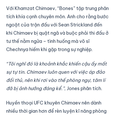
Với Khamzat Chimaev, “Bones” tập trung phân
tích khía cạnh chuyên môn. Anh cho rằng bước
ngoặt của trận đấu với Sean Strickland đến
khi Chimaev bị quật ngã và buộc phải thi đấu ở
tư thế nằm ngửa – tình huống mà võ sĩ
Chechnya hiếm khi gặp trong sự nghiệp.
“Tôi nghĩ đó là khoảnh khắc khiến cậu ấy mất
sự tự tin. Chimaev luôn quen với việc áp đảo
đối thủ, nên khi rơi vào thế phòng ngự, tâm lí
đã bị ảnh hưởng đáng kể.”
, Jones phân tích.
Huyền thoại UFC khuyên Chimaev nên dành
nhiều thời gian hơn để rèn luyện kĩ năng phòng