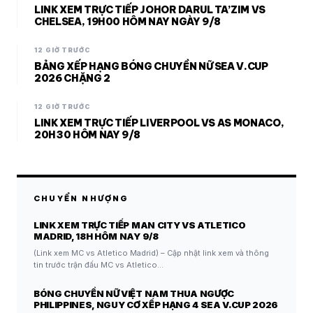
LINK XEM TRỰC TIẾP JOHOR DARUL TA’ZIM VS
CHELSEA, 19H00 HÔM NAY NGÀY 9/8
12 GIỜ TRƯỚC
BẢNG XẾP HẠNG BÓNG CHUYỀN NỮ SEA V.CUP
2026 CHẶNG 2
12 GIỜ TRƯỚC
LINK XEM TRỰC TIẾP LIVERPOOL VS AS MONACO,
20H30 HÔM NAY 9/8
CHUYỂN NHƯỢNG
LINK XEM TRỰC TIẾP MAN CITY VS ATLETICO
MADRID, 18H HÔM NAY 9/8
(Link xem MC vs Atletico Madrid) – Cập nhật link xem và thông
tin trước trận đấu MC vs Atletico…
BÓNG CHUYỀN NỮ VIỆT NAM THUA NGƯỢC
PHILIPPINES, NGUY CƠ XẾP HẠNG 4 SEA V.CUP 2026