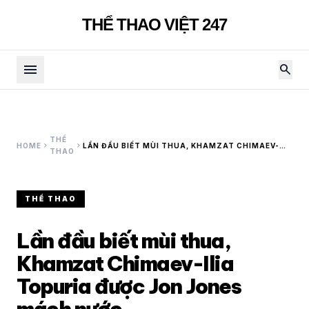
THỂ THAO VIỆT 247
menu
search
THỂ
chevron_right
chevron_right
HOME
LẦN ĐẦU BIẾT MÙI THUA, KHAMZAT CHIMAEV-
THAO
ILIA TOPURIA ĐƯỢC JON JONES MÁCH NƯỚC
THỂ THAO
Lần đầu biết mùi thua,
Khamzat Chimaev-Ilia
Topuria được Jon Jones