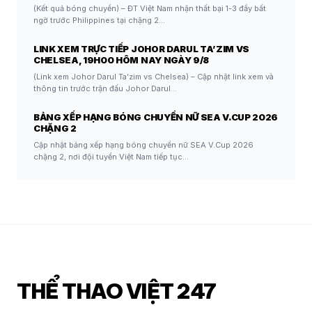
(Kết quả bóng chuyền) – ĐT Việt Nam nhận thất bại 1-3 đầy bất
ngờ trước Philippines tại chặng 2…
LINK XEM TRỰC TIẾP JOHOR DARUL TA’ZIM VS
CHELSEA, 19H00 HÔM NAY NGÀY 9/8
(Link xem Johor Darul Ta’zim vs Chelsea) – Cập nhật link xem và
thông tin trước trận đấu Johor Darul…
BẢNG XẾP HẠNG BÓNG CHUYỀN NỮ SEA V.CUP 2026
CHẶNG 2
Cập nhật bảng xếp hạng bóng chuyền nữ SEA V.Cup 2026
chặng 2, nơi đội tuyển Việt Nam tiếp tục…
THỂ THAO VIỆT 247