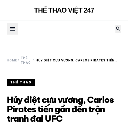
THỂ THAO VIỆT 247
menu
search
THỂ
chevron_right
chevron_right
HOME
HỦY DIỆT CỰU VƯƠNG, CARLOS PIRATES TIẾN
THAO
GẦN ĐẾN TRẬN TRANH ĐAI UFC
THỂ THAO
Hủy diệt cựu vương, Carlos
Pirates tiến gần đến trận
tranh đai UFC