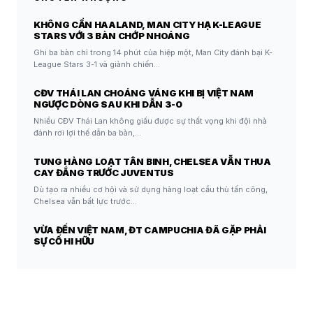
KHÔNG CẦN HAALAND, MAN CITY HẠ K-LEAGUE
STARS VỚI 3 BÀN CHỚP NHOÁNG
Ghi ba bàn chỉ trong 14 phút của hiệp một, Man City đánh bại K-
League Stars 3-1 và giành chiến…
CĐV THÁI LAN CHOÁNG VÁNG KHI BỊ VIỆT NAM
NGƯỢC DÒNG SAU KHI DẪN 3-0
Nhiều CĐV Thái Lan không giấu được sự thất vọng khi đội nhà
đánh rơi lợi thế dẫn ba bàn,…
TUNG HÀNG LOẠT TÂN BINH, CHELSEA VẪN THUA
CAY ĐẮNG TRƯỚC JUVENTUS
Dù tạo ra nhiều cơ hội và sử dụng hàng loạt cầu thủ tấn công,
Chelsea vẫn bất lực trước…
VỪA ĐẾN VIỆT NAM, ĐT CAMPUCHIA ĐÃ GẶP PHẢI
SỰ CỐ HI HỮU