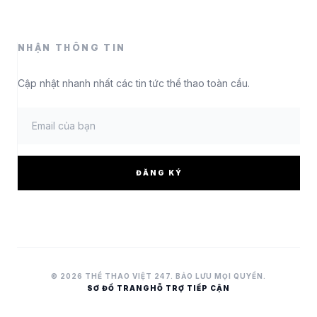
NHẬN THÔNG TIN
Cập nhật nhanh nhất các tin tức thể thao toàn cầu.
ĐĂNG KÝ
© 2026 THỂ THAO VIỆT 247. BẢO LƯU MỌI QUYỀN.
SƠ ĐỒ TRANG
HỖ TRỢ TIẾP CẬN