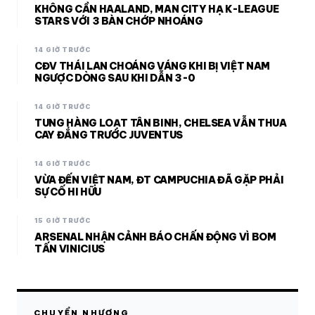
KHÔNG CẦN HAALAND, MAN CITY HẠ K-LEAGUE
STARS VỚI 3 BÀN CHỚP NHOÁNG
14 GIỜ TRƯỚC
CĐV THÁI LAN CHOÁNG VÁNG KHI BỊ VIỆT NAM
NGƯỢC DÒNG SAU KHI DẪN 3-0
14 GIỜ TRƯỚC
TUNG HÀNG LOẠT TÂN BINH, CHELSEA VẪN THUA
CAY ĐẮNG TRƯỚC JUVENTUS
14 GIỜ TRƯỚC
VỪA ĐẾN VIỆT NAM, ĐT CAMPUCHIA ĐÃ GẶP PHẢI
SỰ CỐ HI HỮU
15 GIỜ TRƯỚC
ARSENAL NHẬN CẢNH BÁO CHẤN ĐỘNG VÌ BOM
TẤN VINICIUS
CHUYỂN NHƯỢNG