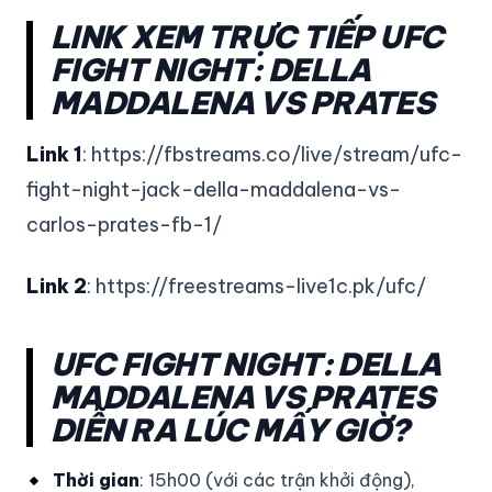
LINK XEM TRỰC TIẾP UFC
FIGHT NIGHT: DELLA
MADDALENA VS PRATES
Link 1
: https://fbstreams.co/live/stream/ufc-
fight-night-jack-della-maddalena-vs-
carlos-prates-fb-1/
Link 2
: https://freestreams-live1c.pk/ufc/
UFC FIGHT NIGHT: DELLA
MADDALENA VS PRATES
DIỄN RA LÚC MẤY GIỜ?
Thời gian
: 15h00 (với các trận khởi động),