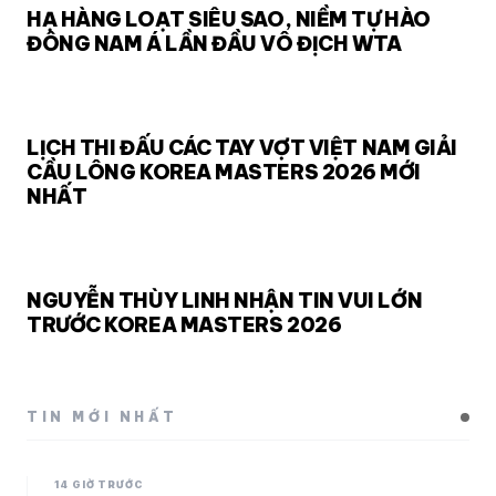
HẠ HÀNG LOẠT SIÊU SAO, NIỀM TỰ HÀO
ĐÔNG NAM Á LẦN ĐẦU VÔ ĐỊCH WTA
LỊCH THI ĐẤU CÁC TAY VỢT VIỆT NAM GIẢI
CẦU LÔNG KOREA MASTERS 2026 MỚI
NHẤT
NGUYỄN THÙY LINH NHẬN TIN VUI LỚN
TRƯỚC KOREA MASTERS 2026
TIN MỚI NHẤT
14 GIỜ TRƯỚC