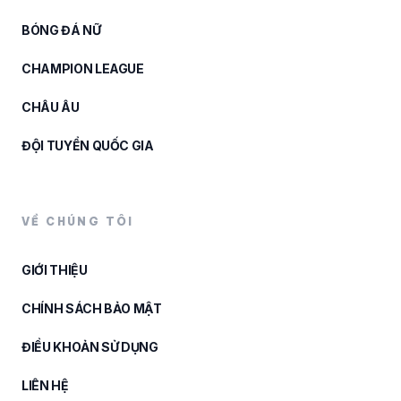
BÓNG ĐÁ NỮ
CHAMPION LEAGUE
CHÂU ÂU
ĐỘI TUYỂN QUỐC GIA
VỀ CHÚNG TÔI
GIỚI THIỆU
CHÍNH SÁCH BẢO MẬT
ĐIỀU KHOẢN SỬ DỤNG
LIÊN HỆ