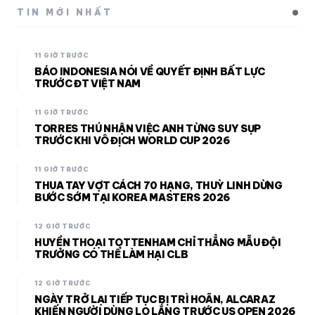
TIN MỚI NHẤT
11 GIỜ TRƯỚC
BÁO INDONESIA NÓI VỀ QUYẾT ĐỊNH BẤT LỰC
TRƯỚC ĐT VIỆT NAM
11 GIỜ TRƯỚC
TORRES THÚ NHẬN VIỆC ANH TỪNG SUY SỤP
TRƯỚC KHI VÔ ĐỊCH WORLD CUP 2026
11 GIỜ TRƯỚC
THUA TAY VỢT CÁCH 70 HẠNG, THUỲ LINH DỪNG
BƯỚC SỚM TẠI KOREA MASTERS 2026
12 GIỜ TRƯỚC
HUYỀN THOẠI TOTTENHAM CHỈ THẲNG MẪU ĐỘI
TRƯỞNG CÓ THỂ LÀM HẠI CLB
12 GIỜ TRƯỚC
NGÀY TRỞ LẠI TIẾP TỤC BỊ TRÌ HOÃN, ALCARAZ
KHIẾN NGƯỜI DÙNG LO LẮNG TRƯỚC US OPEN 2026