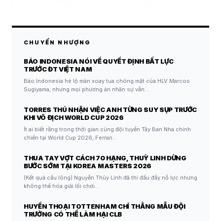
CHUYỂN NHƯỢNG
BÁO INDONESIA NÓI VỀ QUYẾT ĐỊNH BẤT LỰC
TRƯỚC ĐT VIỆT NAM
Báo Indonesia hé lộ màn xoay tua chóng mặt của HLV Marcos
Sugiyama, nhưng mọi phương án nhân sự vẫn…
TORRES THÚ NHẬN VIỆC ANH TỪNG SUY SỤP TRƯỚC
KHI VÔ ĐỊCH WORLD CUP 2026
Ít ai biết rằng trong thời gian cùng đội tuyển Tây Ban Nha chinh
chiến tại World Cup 2026, Ferran…
THUA TAY VỢT CÁCH 70 HẠNG, THUỲ LINH DỪNG
BƯỚC SỚM TẠI KOREA MASTERS 2026
(Kết quả cầu lông) Nguyễn Thùy Linh đã thi đấu đầy nỗ lực nhưng
không thể hóa giải lối chơi…
HUYỀN THOẠI TOTTENHAM CHỈ THẲNG MẪU ĐỘI
TRƯỞNG CÓ THỂ LÀM HẠI CLB