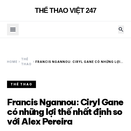
THỂ THAO VIỆT 247
menu
search
THỂ
chevron_right
chevron_right
HOME
FRANCIS NGANNOU: CIRYL GANE CÓ NHỮNG LỢI
THAO
THẾ NHẤT ĐỊNH SO VỚI ALEX PEREIRA
THỂ THAO
Francis Ngannou: Ciryl Gane
có những lợi thế nhất định so
với Alex Pereira