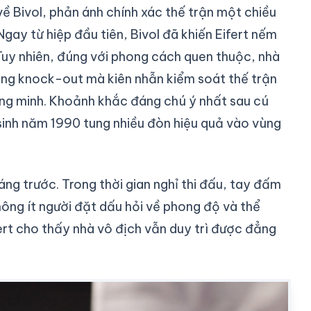
ề Bivol, phản ánh chính xác thế trận một chiều
Ngay từ hiệp đầu tiên, Bivol đã khiến Eifert nếm
Tuy nhiên, đúng với phong cách quen thuộc, nhà
hắng knock-out mà kiên nhẫn kiểm soát thế trận
ông minh. Khoảnh khắc đáng chú ý nhất sau cú
sinh năm 1990 tung nhiều đòn hiệu quả vào vùng
áng trước. Trong thời gian nghỉ thi đấu, tay đấm
hông ít người đặt dấu hỏi về phong độ và thể
fert cho thấy nhà vô địch vẫn duy trì được đẳng