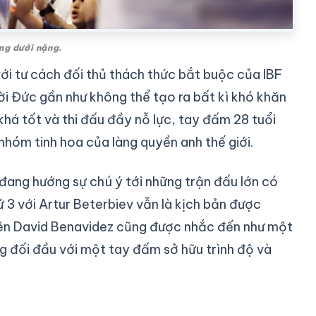
ạng dưới nặng.
 với tư cách đối thủ thách thức bắt buộc của IBF
người Đức gần như không thể tạo ra bất kì khó khăn
khá tốt và thi đấu đầy nỗ lực, tay đấm 28 tuổi
nhóm tinh hoa của làng quyền anh thế giới.
đang hướng sự chú ý tới những trận đấu lớn có
hứ 3 với Artur Beterbiev vẫn là kịch bản được
tên David Benavidez cũng được nhắc đến như một
ng đối đầu với một tay đấm sở hữu trình độ và