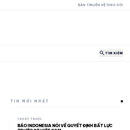
BẢN TIN
LIÊN HỆ
THEO DÕI
search
TÌM KIẾM
TIN MỚI NHẤT
1 NGÀY TRƯỚC
BÁO INDONESIA NÓI VỀ QUYẾT ĐỊNH BẤT LỰC