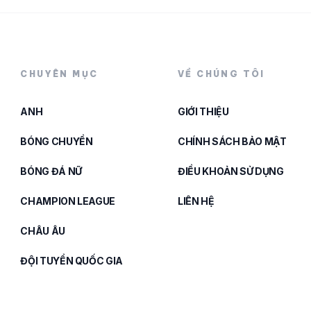
CHUYÊN MỤC
VỀ CHÚNG TÔI
ANH
GIỚI THIỆU
BÓNG CHUYỀN
CHÍNH SÁCH BẢO MẬT
BÓNG ĐÁ NỮ
ĐIỀU KHOẢN SỬ DỤNG
CHAMPION LEAGUE
LIÊN HỆ
CHÂU ÂU
ĐỘI TUYỂN QUỐC GIA