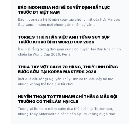
BÁO INDONESIA NÓI VỀ QUYẾT ĐỊNH BẤT LỰC
TRƯỚC ĐT VIỆT NAM
Báo Indonesia hé lộ màn xoay tua chóng mặt của HLV Marcos
Sugiyama, nhưng mọi phương án nhân sự vẫn…
TORRES THÚ NHẬN VIỆC ANH TỪNG SUY SỤP
TRƯỚC KHI VÔ ĐỊCH WORLD CUP 2026
Ít ai biết rằng trong thời gian cùng đội tuyển Tây Ban Nha chinh
chiến tại World Cup 2026, Ferran…
THUA TAY VỢT CÁCH 70 HẠNG, THUỲ LINH DỪNG
BƯỚC SỚM TẠI KOREA MASTERS 2026
(Kết quả cầu lông) Nguyễn Thùy Linh đã thi đấu đầy nỗ lực
nhưng không thể hóa giải lối chơi…
HUYỀN THOẠI TOTTENHAM CHỈ THẲNG MẪU ĐỘI
TRƯỞNG CÓ THỂ LÀM HẠI CLB
Tương lai Romero mở ra cuộc đua thủ quân tại Tottenham,
nhưng Toby Alderweireld cảnh báo Spurs không được trao…