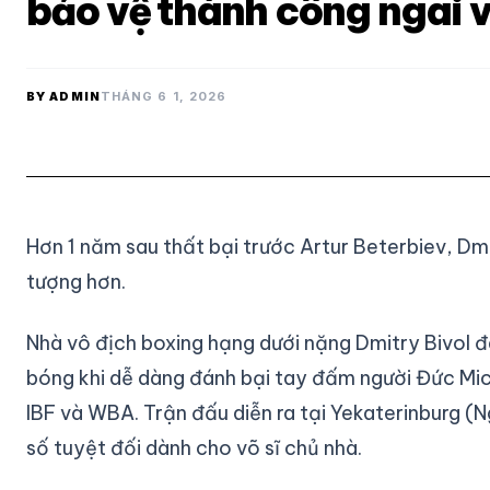
bảo vệ thành công ngai 
BY ADMIN
THÁNG 6 1, 2026
Hơn 1 năm sau thất bại trước Artur Beterbiev, Dmi
tượng hơn.
Nhà vô địch boxing hạng dưới nặng Dmitry Bivol 
bóng khi dễ dàng đánh bại tay đấm người Đức Mic
IBF và WBA. Trận đấu diễn ra tại Yekaterinburg (
số tuyệt đối dành cho võ sĩ chủ nhà.