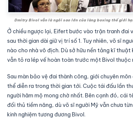
Dmitry Bivol vẫn là ngôi sao lớn của làng boxing thế giới h
Ở chiều ngược lại, Eifert bước vào trận tranh đai
sau thời gian dài giữ vị trí số 1. Tuy nhiên, võ sĩ 
nào cho nhà vô địch. Dù sở hữu nền tảng kĩ thuật 
vẫn tỏ ra lép vế hoàn toàn trước một Bivol thuộc 
Sau màn bảo vệ đai thành công, giới chuyên môn 
thể diễn ra trong thời gian tới. Cuộc tái đấu lần t
người hâm mộ mong chờ nhất. Bên cạnh đó, cái 
đối thủ tiềm năng, dù võ sĩ người Mỹ vẫn chưa từ
kinh nghiệm tương đương Bivol.