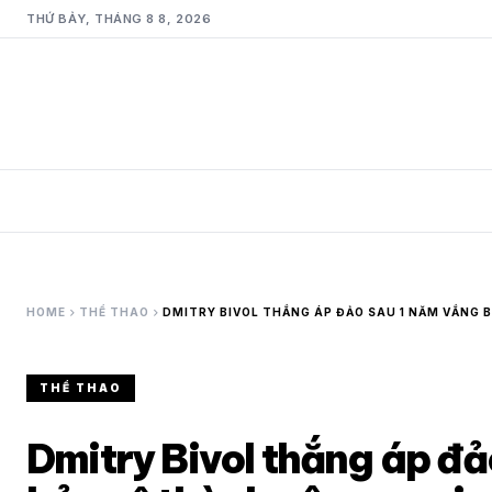
THỨ BẢY, THÁNG 8 8, 2026
chevron_right
chevron_right
HOME
THỂ THAO
DMITRY BIVOL THẮNG ÁP ĐẢO SAU 1 NĂM VẮNG 
THỂ THAO
Dmitry Bivol thắng áp đả