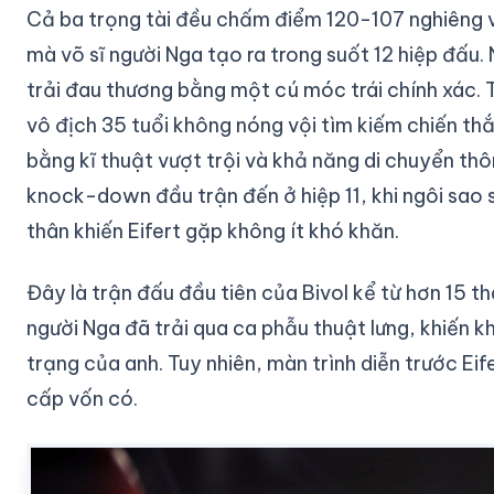
Cả ba trọng tài đều chấm điểm 120-107 nghiêng v
mà võ sĩ người Nga tạo ra trong suốt 12 hiệp đấu. 
trải đau thương bằng một cú móc trái chính xác. 
vô địch 35 tuổi không nóng vội tìm kiếm chiến t
bằng kĩ thuật vượt trội và khả năng di chuyển th
knock-down đầu trận đến ở hiệp 11, khi ngôi sao 
thân khiến Eifert gặp không ít khó khăn.
Đây là trận đấu đầu tiên của Bivol kể từ hơn 15 th
người Nga đã trải qua ca phẫu thuật lưng, khiến k
trạng của anh. Tuy nhiên, màn trình diễn trước Ei
cấp vốn có.