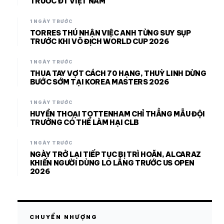
TRƯỚC ĐT VIỆT NAM
1 NGÀY TRƯỚC
TORRES THÚ NHẬN VIỆC ANH TỪNG SUY SỤP
TRƯỚC KHI VÔ ĐỊCH WORLD CUP 2026
1 NGÀY TRƯỚC
THUA TAY VỢT CÁCH 70 HẠNG, THUỲ LINH DỪNG
BƯỚC SỚM TẠI KOREA MASTERS 2026
1 NGÀY TRƯỚC
HUYỀN THOẠI TOTTENHAM CHỈ THẲNG MẪU ĐỘI
TRƯỞNG CÓ THỂ LÀM HẠI CLB
1 NGÀY TRƯỚC
NGÀY TRỞ LẠI TIẾP TỤC BỊ TRÌ HOÃN, ALCARAZ
KHIẾN NGƯỜI DÙNG LO LẮNG TRƯỚC US OPEN
2026
CHUYỂN NHƯỢNG