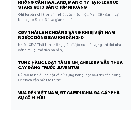
KHÔNG CẦN HAALAND, MAN CITY HẠ K-LEAGUE
STARS VỚI 3 BÀN CHỚP NHOÁNG
Ghi ba bàn chỉ trong 14 phút của hiệp một, Man City đánh bại
K-League Stars 3-1 và giành chiến…
CĐV THÁI LAN CHOÁNG VÁNG KHI BỊ VIỆT NAM
NGƯỢC DÒNG SAU KHI DẪN 3-0
Nhiều CĐV Thái Lan không giấu được sự thất vọng khi đội nhà
đánh rơi lợi thế dẫn ba bàn,…
TUNG HÀNG LOẠT TÂN BINH, CHELSEA VẪN THUA
CAY ĐẮNG TRƯỚC JUVENTUS
Dù tạo ra nhiều cơ hội và sử dụng hàng loạt cầu thủ tấn công,
Chelsea vẫn bất lực trước…
VỪA ĐẾN VIỆT NAM, ĐT CAMPUCHIA ĐÃ GẶP PHẢI
SỰ CỐ HI HỮU