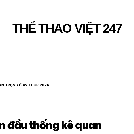
THỂ THAO VIỆT 247
N TRỌNG Ở AVC CUP 2026
n đầu thống kê quan