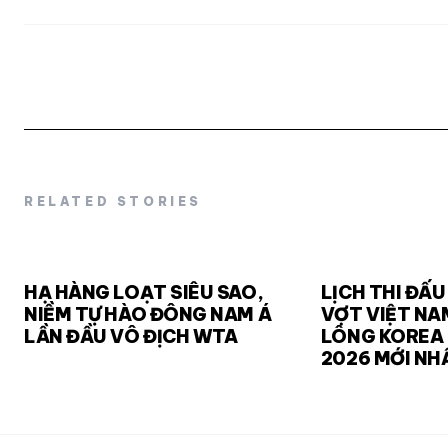
RELATED STORIES
HẠ HÀNG LOẠT SIÊU SAO,
LỊCH THI ĐẤU
NIỀM TỰ HÀO ĐÔNG NAM Á
VỢT VIỆT NA
LẦN ĐẦU VÔ ĐỊCH WTA
LÔNG KOREA
2026 MỚI NH