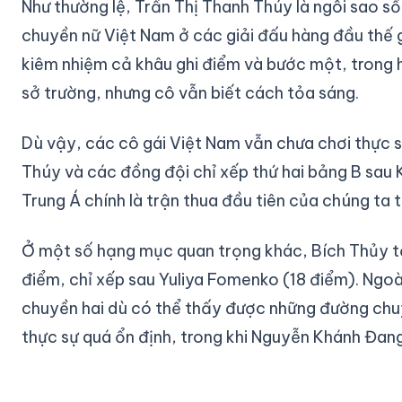
Như thường lệ, Trần Thị Thanh Thúy là ngôi sao s
chuyền nữ Việt Nam ở các giải đấu hàng đầu thế g
kiêm nhiệm cả khâu ghi điểm và bước một, trong h
sở trường, nhưng cô vẫn biết cách tỏa sáng.
Dù vậy, các cô gái Việt Nam vẫn chưa chơi thực 
Thúy và các đồng đội chỉ xếp thứ hai bảng B sau 
Trung Á chính là trận thua đầu tiên của chúng ta 
Ở một số hạng mục quan trọng khác, Bích Thủy tạ
điểm, chỉ xếp sau Yuliya Fomenko (18 điểm). Ngoà
chuyền hai dù có thể thấy được những đường chu
thực sự quá ổn định, trong khi Nguyễn Khánh Đang