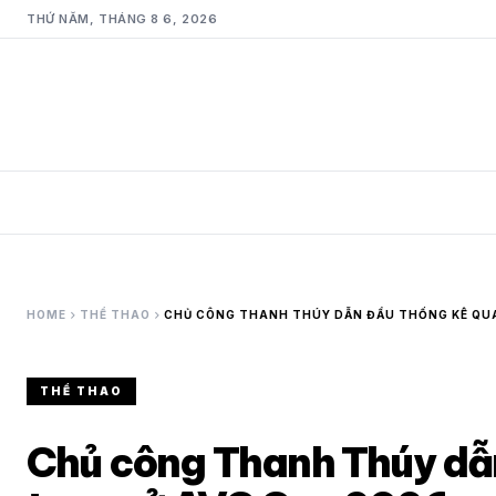
THỨ NĂM, THÁNG 8 6, 2026
chevron_right
chevron_right
HOME
THỂ THAO
CHỦ CÔNG THANH THÚY DẪN ĐẦU THỐNG KÊ QUA
THỂ THAO
Chủ công Thanh Thúy dẫ