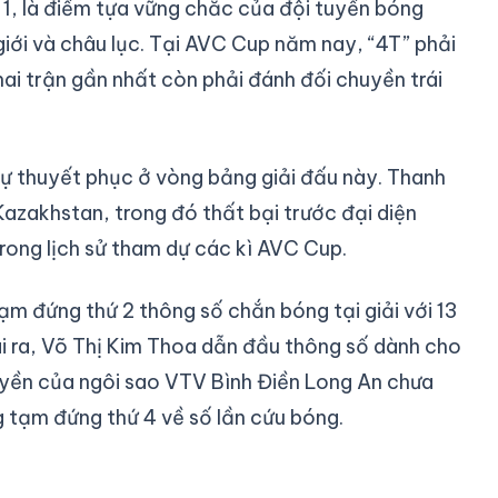
ố 1, là điểm tựa vững chắc của đội tuyển bóng
iới và châu lục. Tại AVC Cup năm nay, “4T” phải
ai trận gần nhất còn phải đánh đối chuyền trái
sự thuyết phục ở vòng bảng giải đấu này. Thanh
Kazakhstan, trong đó thất bại trước đại diện
trong lịch sử tham dự các kì AVC Cup.
m đứng thứ 2 thông số chắn bóng tại giải với 13
i ra, Võ Thị Kim Thoa dẫn đầu thông số dành cho
yền của ngôi sao VTV Bình Điền Long An chưa
 tạm đứng thứ 4 về số lần cứu bóng.