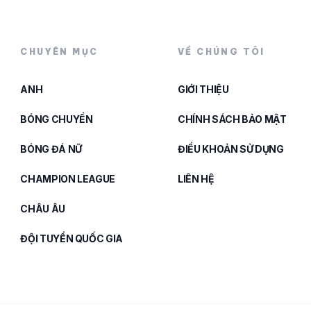
CHUYÊN MỤC
VỀ CHÚNG TÔI
ANH
GIỚI THIỆU
BÓNG CHUYỀN
CHÍNH SÁCH BẢO MẬT
BÓNG ĐÁ NỮ
ĐIỀU KHOẢN SỬ DỤNG
CHAMPION LEAGUE
LIÊN HỆ
CHÂU ÂU
ĐỘI TUYỂN QUỐC GIA