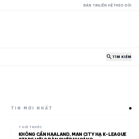
BẢN TIN
LIÊN HỆ
THEO DÕI
search
TÌM KIẾM
TIN MỚI NHẤT
7 GIỜ TRƯỚC
KHÔNG CẦN HAALAND, MAN CITY HẠ K-LEAGUE