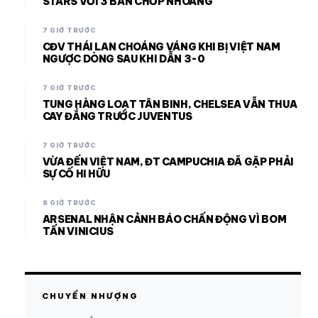
STARS VỚI 3 BÀN CHỚP NHOÁNG
7 GIỜ TRƯỚC
CĐV THÁI LAN CHOÁNG VÁNG KHI BỊ VIỆT NAM
NGƯỢC DÒNG SAU KHI DẪN 3-0
7 GIỜ TRƯỚC
TUNG HÀNG LOẠT TÂN BINH, CHELSEA VẪN THUA
CAY ĐẮNG TRƯỚC JUVENTUS
7 GIỜ TRƯỚC
VỪA ĐẾN VIỆT NAM, ĐT CAMPUCHIA ĐÃ GẶP PHẢI
SỰ CỐ HI HỮU
8 GIỜ TRƯỚC
ARSENAL NHẬN CẢNH BÁO CHẤN ĐỘNG VÌ BOM
TẤN VINICIUS
CHUYỂN NHƯỢNG