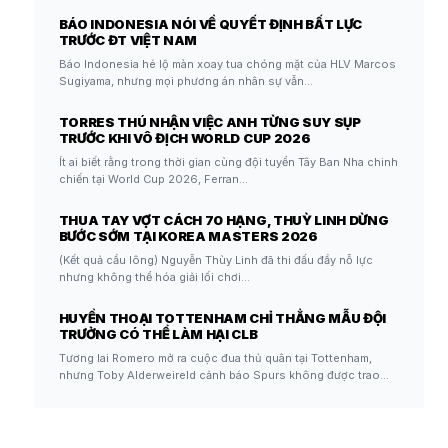
BÁO INDONESIA NÓI VỀ QUYẾT ĐỊNH BẤT LỰC
TRƯỚC ĐT VIỆT NAM
Báo Indonesia hé lộ màn xoay tua chóng mặt của HLV Marcos
Sugiyama, nhưng mọi phương án nhân sự vẫn…
TORRES THÚ NHẬN VIỆC ANH TỪNG SUY SỤP
TRƯỚC KHI VÔ ĐỊCH WORLD CUP 2026
Ít ai biết rằng trong thời gian cùng đội tuyển Tây Ban Nha chinh
chiến tại World Cup 2026, Ferran…
THUA TAY VỢT CÁCH 70 HẠNG, THUỲ LINH DỪNG
BƯỚC SỚM TẠI KOREA MASTERS 2026
(Kết quả cầu lông) Nguyễn Thùy Linh đã thi đấu đầy nỗ lực
nhưng không thể hóa giải lối chơi…
HUYỀN THOẠI TOTTENHAM CHỈ THẲNG MẪU ĐỘI
TRƯỞNG CÓ THỂ LÀM HẠI CLB
Tương lai Romero mở ra cuộc đua thủ quân tại Tottenham,
nhưng Toby Alderweireld cảnh báo Spurs không được trao…