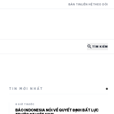
BẢN TIN
LIÊN HỆ
THEO DÕI
search
TÌM KIẾM
TIN MỚI NHẤT
8 GIỜ TRƯỚC
BÁO INDONESIA NÓI VỀ QUYẾT ĐỊNH BẤT LỰC