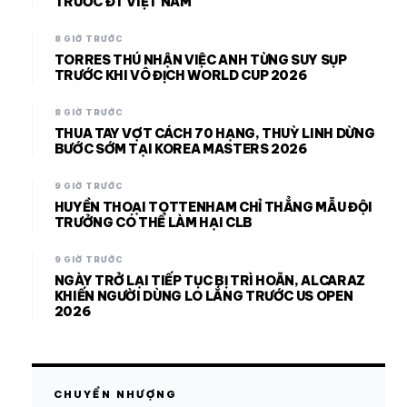
TRƯỚC ĐT VIỆT NAM
8 GIỜ TRƯỚC
TORRES THÚ NHẬN VIỆC ANH TỪNG SUY SỤP
TRƯỚC KHI VÔ ĐỊCH WORLD CUP 2026
8 GIỜ TRƯỚC
THUA TAY VỢT CÁCH 70 HẠNG, THUỲ LINH DỪNG
BƯỚC SỚM TẠI KOREA MASTERS 2026
9 GIỜ TRƯỚC
HUYỀN THOẠI TOTTENHAM CHỈ THẲNG MẪU ĐỘI
TRƯỞNG CÓ THỂ LÀM HẠI CLB
9 GIỜ TRƯỚC
NGÀY TRỞ LẠI TIẾP TỤC BỊ TRÌ HOÃN, ALCARAZ
KHIẾN NGƯỜI DÙNG LO LẮNG TRƯỚC US OPEN
2026
CHUYỂN NHƯỢNG