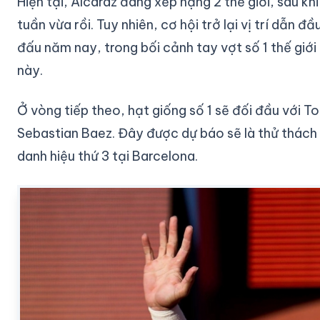
Hiện tại, Alcaraz đang xếp hạng 2 thế giới, sau kh
tuần vừa rồi. Tuy nhiên, cơ hội trở lại vị trí dẫn 
đấu năm nay, trong bối cảnh tay vợt số 1 thế giới
này.
Ở vòng tiếp theo, hạt giống số 1 sẽ đối đầu với
Sebastian Baez. Đây được dự báo sẽ là thử thách 
danh hiệu thứ 3 tại Barcelona.