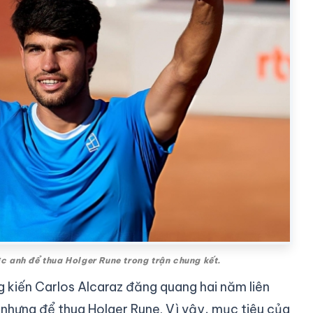
c anh để thua Holger Rune trong trận chung kết.
 kiến Carlos Alcaraz đăng quang hai năm liên
nhưng để thua Holger Rune. Vì vậy, mục tiêu của