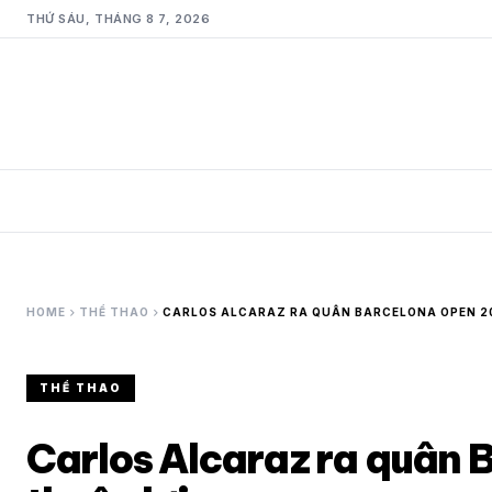
THỨ SÁU, THÁNG 8 7, 2026
chevron_right
chevron_right
HOME
THỂ THAO
CARLOS ALCARAZ RA QUÂN BARCELONA OPEN 2
THỂ THAO
Carlos Alcaraz ra quân