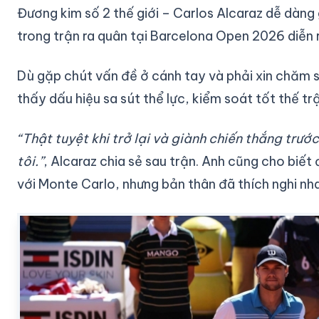
Đương kim số 2 thế giới – Carlos Alcaraz dễ dàng
trong trận ra quân tại Barcelona Open 2026 diễn 
Dù gặp chút vấn đề ở cánh tay và phải xin chăm só
thấy dấu hiệu sa sút thể lực, kiểm soát tốt thế tr
“Thật tuyệt khi trở lại và giành chiến thắng trước
tôi.”
, Alcaraz chia sẻ sau trận. Anh cũng cho biết 
với Monte Carlo, nhưng bản thân đã thích nghi nh