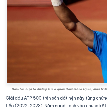
Carlitos hiện là đương kim á quân Barcelona Open; mùa trướ
Giải đấu ATP 500 trên sân đất nện này từng chứng
tiếp (2022, 2023). Năm ngoái, anh vào chung kết 