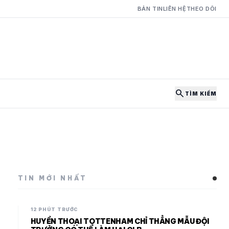
BẢN TIN
LIÊN HỆ
THEO DÕI
search
TÌM KIẾM
TIN MỚI NHẤT
12 PHÚT TRƯỚC
HUYỀN THOẠI TOTTENHAM CHỈ THẲNG MẪU ĐỘI