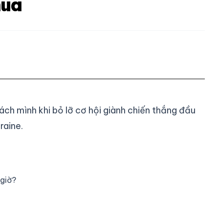
hua
ách mình khi bỏ lỡ cơ hội giành chiến thắng đầu
raine.
 giờ?