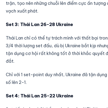
trận, tạo nên những chuỗi lên điểm cực ấn tượng 
vạch xuất phát.
Set 3: Thái Lan 26-28 Ukraine
Thái Lan chỉ có thể tự trách mình với thất bại tr
3/4 thời lượng set đấu, dù bị Ukraine bắt kịp như
tận dụng cơ hội rất không tốt ở thời khắc quyết 
đắt.
Chỉ với 1 set-point duy nhất, Ukraine đã tận dụn
số lên 2-1.
Set 4: Thái Lan 25-22 Ukraine