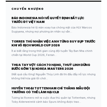
CHUYỂN NHƯỢNG
BÁO INDONESIA NÓI VỀ QUYẾT ĐỊNH BẤT LỰC
TRƯỚC ĐT VIỆT NAM
Báo Indonesia hé lộ màn xoay tua chóng mặt của HLV Marcos
Sugiyama, nhưng mọi phương án nhân sự vẫn…
TORRES THÚ NHẬN VIỆC ANH TỪNG SUY SỤP TRƯỚC
KHI VÔ ĐỊCH WORLD CUP 2026
Ít ai biết rằng trong thời gian cùng đội tuyển Tây Ban Nha chinh
chiến tại World Cup 2026, Ferran…
THUA TAY VỢT CÁCH 70 HẠNG, THUỲ LINH DỪNG
BƯỚC SỚM TẠI KOREA MASTERS 2026
(Kết quả cầu lông) Nguyễn Thùy Linh đã thi đấu đầy nỗ lực nhưng
không thể hóa giải lối chơi…
HUYỀN THOẠI TOTTENHAM CHỈ THẲNG MẪU ĐỘI
TRƯỞNG CÓ THỂ LÀM HẠI CLB
Tương lai Romero mở ra cuộc đua thủ quân tại Tottenham, nhưng
Toby Alderweireld cảnh báo Spurs không được trao…