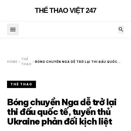
THỂ THAO VIỆT 247
menu
search
THỂ
chevron_right
chevron_right
HOME
BÓNG CHUYỀN NGA DỄ TRỞ LẠI THI ĐẤU QUỐC
THAO
TẾ, TUYỂN THỦ UKRAINE PHẢN ĐỐI KỊCH LIỆT
THỂ THAO
Bóng chuyền Nga dễ trở lại
thi đấu quốc tế, tuyển thủ
Ukraine phản đối kịch liệt