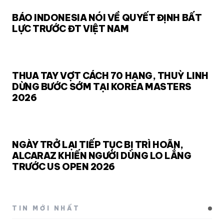
BÁO INDONESIA NÓI VỀ QUYẾT ĐỊNH BẤT
LỰC TRƯỚC ĐT VIỆT NAM
THUA TAY VỢT CÁCH 70 HẠNG, THUỲ LINH
DỪNG BƯỚC SỚM TẠI KOREA MASTERS
2026
NGÀY TRỞ LẠI TIẾP TỤC BỊ TRÌ HOÃN,
ALCARAZ KHIẾN NGƯỜI DÙNG LO LẮNG
TRƯỚC US OPEN 2026
TIN MỚI NHẤT