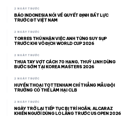
2 NGÀY TRƯỚC
BÁO INDONESIA NÓI VỀ QUYẾT ĐỊNH BẤT LỰC
TRƯỚC ĐT VIỆT NAM
2 NGÀY TRƯỚC
TORRES THÚ NHẬN VIỆC ANH TỪNG SUY SỤP
TRƯỚC KHI VÔ ĐỊCH WORLD CUP 2026
2 NGÀY TRƯỚC
THUA TAY VỢT CÁCH 70 HẠNG, THUỲ LINH DỪNG
BƯỚC SỚM TẠI KOREA MASTERS 2026
2 NGÀY TRƯỚC
HUYỀN THOẠI TOTTENHAM CHỈ THẲNG MẪU ĐỘI
TRƯỞNG CÓ THỂ LÀM HẠI CLB
2 NGÀY TRƯỚC
NGÀY TRỞ LẠI TIẾP TỤC BỊ TRÌ HOÃN, ALCARAZ
KHIẾN NGƯỜI DÙNG LO LẮNG TRƯỚC US OPEN 2026