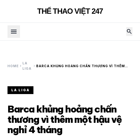
THỂ THAO VIỆT 247
menu
search
LA
chevron_right
chevron_right
HOME
BARCA KHỦNG HOẢNG CHẤN THƯƠNG VÌ THÊM
LIGA
MỘT HẬU VỆ NGHỈ 4 THÁNG
LA LIGA
Barca khủng hoảng chấn
thương vì thêm một hậu vệ
nghỉ 4 tháng