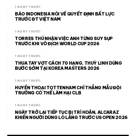
1 NGÀY TRƯỚC
BÁO INDONESIA NÓI VỀ QUYẾT ĐỊNH BẤT LỰC
TRƯỚC ĐT VIỆT NAM
1 NGÀY TRƯỚC
TORRES THÚ NHẬN VIỆC ANH TỪNG SUY SỤP
TRƯỚC KHI VÔ ĐỊCH WORLD CUP 2026
1 NGÀY TRƯỚC
THUA TAY VỢT CÁCH 70 HẠNG, THUỲ LINH DỪNG
BƯỚC SỚM TẠI KOREA MASTERS 2026
1 NGÀY TRƯỚC
HUYỀN THOẠI TOTTENHAM CHỈ THẲNG MẪU ĐỘI
TRƯỞNG CÓ THỂ LÀM HẠI CLB
1 NGÀY TRƯỚC
NGÀY TRỞ LẠI TIẾP TỤC BỊ TRÌ HOÃN, ALCARAZ
KHIẾN NGƯỜI DÙNG LO LẮNG TRƯỚC US OPEN 2026