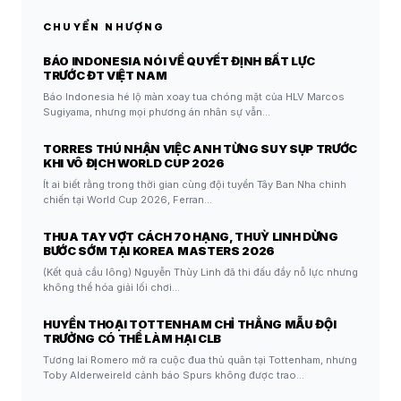
CHUYỂN NHƯỢNG
BÁO INDONESIA NÓI VỀ QUYẾT ĐỊNH BẤT LỰC
TRƯỚC ĐT VIỆT NAM
Báo Indonesia hé lộ màn xoay tua chóng mặt của HLV Marcos
Sugiyama, nhưng mọi phương án nhân sự vẫn…
TORRES THÚ NHẬN VIỆC ANH TỪNG SUY SỤP TRƯỚC
KHI VÔ ĐỊCH WORLD CUP 2026
Ít ai biết rằng trong thời gian cùng đội tuyển Tây Ban Nha chinh
chiến tại World Cup 2026, Ferran…
THUA TAY VỢT CÁCH 70 HẠNG, THUỲ LINH DỪNG
BƯỚC SỚM TẠI KOREA MASTERS 2026
(Kết quả cầu lông) Nguyễn Thùy Linh đã thi đấu đầy nỗ lực nhưng
không thể hóa giải lối chơi…
HUYỀN THOẠI TOTTENHAM CHỈ THẲNG MẪU ĐỘI
TRƯỞNG CÓ THỂ LÀM HẠI CLB
Tương lai Romero mở ra cuộc đua thủ quân tại Tottenham, nhưng
Toby Alderweireld cảnh báo Spurs không được trao…