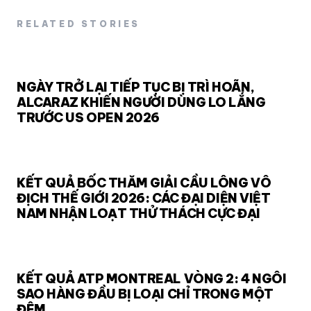
RELATED STORIES
NGÀY TRỞ LẠI TIẾP TỤC BỊ TRÌ HOÃN,
ALCARAZ KHIẾN NGƯỜI DÙNG LO LẮNG
TRƯỚC US OPEN 2026
KẾT QUẢ BỐC THĂM GIẢI CẦU LÔNG VÔ
ĐỊCH THẾ GIỚI 2026: CÁC ĐẠI DIỆN VIỆT
NAM NHẬN LOẠT THỬ THÁCH CỰC ĐẠI
KẾT QUẢ ATP MONTREAL VÒNG 2: 4 NGÔI
SAO HÀNG ĐẦU BỊ LOẠI CHỈ TRONG MỘT
ĐÊM