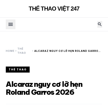
THỂ THAO VIỆT 247
menu
search
THỂ
chevron_right
chevron_right
HOME
ALCARAZ NGUY CƠ LỠ HẸN ROLAND GARROS
THAO
2026
THỂ THAO
Alcaraz nguy cơ lỡ hẹn
Roland Garros 2026