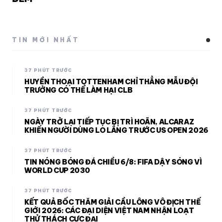
TIN MỚI NHẤT
37 PHÚT TRƯỚC
HUYỀN THOẠI TOTTENHAM CHỈ THẲNG MẪU ĐỘI
TRƯỞNG CÓ THỂ LÀM HẠI CLB
37 PHÚT TRƯỚC
NGÀY TRỞ LẠI TIẾP TỤC BỊ TRÌ HOÃN, ALCARAZ
KHIẾN NGƯỜI DÙNG LO LẮNG TRƯỚC US OPEN 2026
37 PHÚT TRƯỚC
TIN NÓNG BÓNG ĐÁ CHIỀU 6/8: FIFA DẬY SÓNG VÌ
WORLD CUP 2030
37 PHÚT TRƯỚC
KẾT QUẢ BỐC THĂM GIẢI CẦU LÔNG VÔ ĐỊCH THẾ
GIỚI 2026: CÁC ĐẠI DIỆN VIỆT NAM NHẬN LOẠT
THỬ THÁCH CỰC ĐẠI