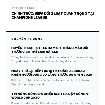
37 PHÚT TRƯỚC
CHÍNH THỨC: UEFA ĐỔI 2 LUẬT QUAN TRỌNG TẠI
CHAMPIONS LEAGUE
CHUYỂN NHƯỢNG
HUYỀN THOẠI TOTTENHAM CHỈ THẲNG MẪU ĐỘI
TRƯỞNG CÓ THỂ LÀM HẠI CLB
Tương lai Romero mở ra cuộc đua thủ quân tại Tottenham, nhưng
Toby Alderweireld cảnh báo Spurs không được trao…
NGÀY TRỞ LẠI TIẾP TỤC BỊ TRÌ HOÃN, ALCARAZ
KHIẾN NGƯỜI DÙNG LO LẮNG TRƯỚC US OPEN 2026
Kế hoạch trở lại thi đấu của Carlos Alcaraz tiếp tục bị trì hoãn.
Việc không thể góp mặt ở…
TIN NÓNG BÓNG ĐÁ CHIỀU 6/8: FIFA DẬY SÓNG VÌ
WORLD CUP 2030
Rimario Gordon chính thức khoác áo Thể Công – Viettel, Công