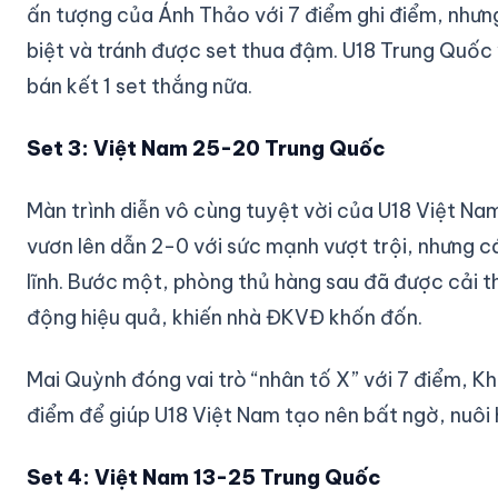
ấn tượng của Ánh Thảo với 7 điểm ghi điểm, nhưng
biệt và tránh được set thua đậm. U18 Trung Quốc
bán kết 1 set thắng nữa.
Set 3: Việt Nam 25-20 Trung Quốc
Màn trình diễn vô cùng tuyệt vời của U18 Việt Na
vươn lên dẫn 2-0 với sức mạnh vượt trội, nhưng c
lĩnh. Bước một, phòng thủ hàng sau đã được cải 
động hiệu quả, khiến nhà ĐKVĐ khốn đốn.
Mai Quỳnh đóng vai trò “nhân tố X” với 7 điểm, K
điểm để giúp U18 Việt Nam tạo nên bất ngờ, nuôi 
Set 4: Việt Nam 13-25 Trung Quốc