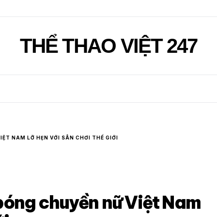
THỂ THAO VIỆT 247
ỆT NAM LỠ HẸN VỚI SÂN CHƠI THẾ GIỚI
bóng chuyền nữ Việt Nam