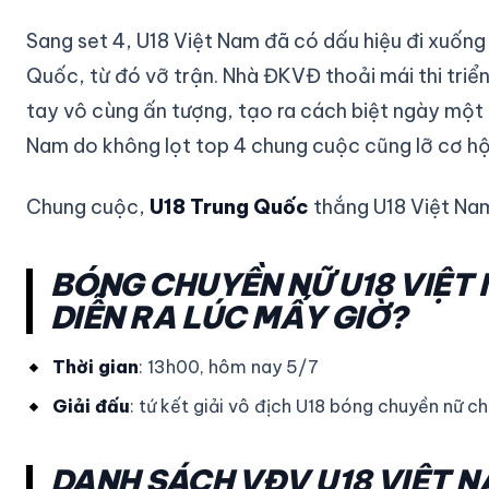
Sang set 4, U18 Việt Nam đã có dấu hiệu đi xuống v
Quốc, từ đó vỡ trận. Nhà ĐKVĐ thoải mái thi triển
tay vô cùng ấn tượng, tạo ra cách biệt ngày một 
Nam do không lọt top 4 chung cuộc cũng lỡ cơ hội 
Chung cuộc,
U18 Trung Quốc
thắng U18 Việt N
BÓNG CHUYỀN NỮ U18 VIỆT
DIỄN RA LÚC MẤY GIỜ?
Thời gian
: 13h00, hôm nay 5/7
Giải đấu
: tứ kết giải vô địch U18 bóng chuyền nữ 
DANH SÁCH VĐV U18 VIỆT N