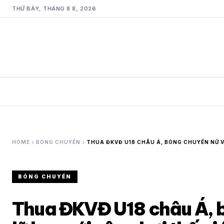
THỨ BẢY, THÁNG 8 8, 2026
chevron_right
chevron_right
HOME
BÓNG CHUYỀN
THUA ĐKVĐ U18 CHÂU Á, BÓNG CHUYỀN NỮ VI
BÓNG CHUYỀN
Thua ĐKVĐ U18 châu Á, 