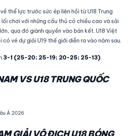
ề thể lực trước sức ép liên hồi từ U18 Trung
 lối chơi với những cầu thủ có chiều cao và sải
lớn, qua đó giành quyền vào bán kết. U18 Việt
có vé dự giải U19 thế giới diễn ra vào năm sau.
am
3-1 (25-20; 25-19; 20-25; 25-13)
.
 NAM VS U18 TRUNG QUỐC
châu Á 2026
AM GIẢI VÔ ĐỊCH U18 BÓNG