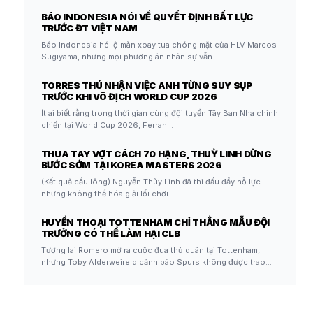
BÁO INDONESIA NÓI VỀ QUYẾT ĐỊNH BẤT LỰC
TRƯỚC ĐT VIỆT NAM
Báo Indonesia hé lộ màn xoay tua chóng mặt của HLV Marcos
Sugiyama, nhưng mọi phương án nhân sự vẫn…
TORRES THÚ NHẬN VIỆC ANH TỪNG SUY SỤP
TRƯỚC KHI VÔ ĐỊCH WORLD CUP 2026
Ít ai biết rằng trong thời gian cùng đội tuyển Tây Ban Nha chinh
chiến tại World Cup 2026, Ferran…
THUA TAY VỢT CÁCH 70 HẠNG, THUỲ LINH DỪNG
BƯỚC SỚM TẠI KOREA MASTERS 2026
(Kết quả cầu lông) Nguyễn Thùy Linh đã thi đấu đầy nỗ lực
nhưng không thể hóa giải lối chơi…
HUYỀN THOẠI TOTTENHAM CHỈ THẲNG MẪU ĐỘI
TRƯỞNG CÓ THỂ LÀM HẠI CLB
Tương lai Romero mở ra cuộc đua thủ quân tại Tottenham,
nhưng Toby Alderweireld cảnh báo Spurs không được trao…