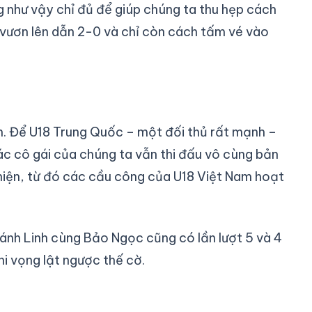
 như vậy chỉ đủ để giúp chúng ta thu hẹp cách
 vươn lên dẫn 2-0 và chỉ còn cách tấm vé vào
m. Để U18 Trung Quốc – một đối thủ rất mạnh –
ác cô gái của chúng ta vẫn thi đấu vô cùng bản
thiện, từ đó các cầu công của U18 Việt Nam hoạt
hánh Linh cùng Bảo Ngọc cũng có lần lượt 5 và 4
hi vọng lật ngược thế cờ.