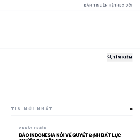
BẢN TIN
LIÊN HỆ
THEO DÕI
search
TÌM KIẾM
TIN MỚI NHẤT
2 NGÀY TRƯỚC
BÁO INDONESIA NÓI VỀ QUYẾT ĐỊNH BẤT LỰC