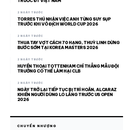
TRƯỚC ĐT VIỆT NAM
2 NGÀY TRƯỚC
TORRES THÚ NHẬN VIỆC ANH TỪNG SUY SỤP
TRƯỚC KHI VÔ ĐỊCH WORLD CUP 2026
2 NGÀY TRƯỚC
THUA TAY VỢT CÁCH 70 HẠNG, THUỲ LINH DỪNG
BƯỚC SỚM TẠI KOREA MASTERS 2026
2 NGÀY TRƯỚC
HUYỀN THOẠI TOTTENHAM CHỈ THẲNG MẪU ĐỘI
TRƯỞNG CÓ THỂ LÀM HẠI CLB
2 NGÀY TRƯỚC
NGÀY TRỞ LẠI TIẾP TỤC BỊ TRÌ HOÃN, ALCARAZ
KHIẾN NGƯỜI DÙNG LO LẮNG TRƯỚC US OPEN
2026
CHUYỂN NHƯỢNG