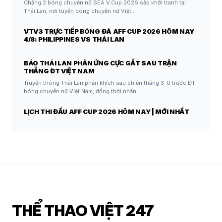
Chặng 2 bóng chuyền nữ SEA V.Cup 2026 sắp khởi tranh tại
Thái Lan, nơi tuyển bóng chuyền nữ Việt…
VTV3 TRỰC TIẾP BÓNG ĐÁ AFF CUP 2026 HÔM NAY
4/8: PHILIPPINES VS THÁI LAN
BÁO THÁI LAN PHẢN ỨNG CỰC GẮT SAU TRẬN
THẮNG ĐT VIỆT NAM
Truyền thông Thái Lan phấn khích sau chiến thắng 3-0 trước ĐT
bóng chuyền nữ Việt Nam, đồng thời nhấn…
LỊCH THI ĐẤU AFF CUP 2026 HÔM NAY | MỚI NHẤT
THỂ THAO VIỆT 247