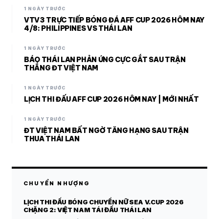
1 NGÀY TRƯỚC
VTV3 TRỰC TIẾP BÓNG ĐÁ AFF CUP 2026 HÔM NAY
4/8: PHILIPPINES VS THÁI LAN
1 NGÀY TRƯỚC
BÁO THÁI LAN PHẢN ỨNG CỰC GẮT SAU TRẬN
THẮNG ĐT VIỆT NAM
1 NGÀY TRƯỚC
LỊCH THI ĐẤU AFF CUP 2026 HÔM NAY | MỚI NHẤT
1 NGÀY TRƯỚC
ĐT VIỆT NAM BẤT NGỜ TĂNG HẠNG SAU TRẬN
THUA THÁI LAN
CHUYỂN NHƯỢNG
LỊCH THI ĐẤU BÓNG CHUYỀN NỮ SEA V.CUP 2026
CHẶNG 2: VIỆT NAM TÁI ĐẤU THÁI LAN