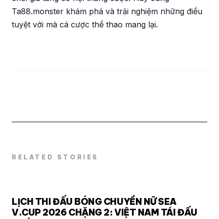
Ta88.monster khám phá và trải nghiệm những điều
tuyệt vời mà cá cược thể thao mang lại.
RELATED STORIES
LỊCH THI ĐẤU BÓNG CHUYỀN NỮ SEA
V.CUP 2026 CHẶNG 2: VIỆT NAM TÁI ĐẤU