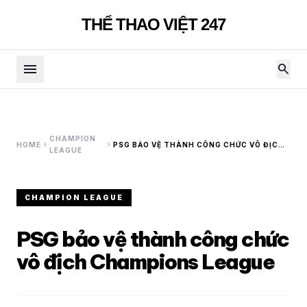
THỂ THAO VIỆT 247
menu
search
CHAMPION
chevron_right
chevron_right
HOME
PSG BẢO VỆ THÀNH CÔNG CHỨC VÔ ĐỊCH
LEAGUE
CHAMPIONS LEAGUE
CHAMPION LEAGUE
PSG bảo vệ thành công chức
vô địch Champions League