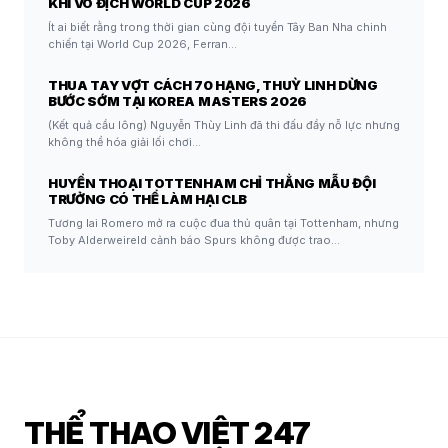
KHI VÔ ĐỊCH WORLD CUP 2026
Ít ai biết rằng trong thời gian cùng đội tuyển Tây Ban Nha chinh
chiến tại World Cup 2026, Ferran…
THUA TAY VỢT CÁCH 70 HẠNG, THUỲ LINH DỪNG
BƯỚC SỚM TẠI KOREA MASTERS 2026
(Kết quả cầu lông) Nguyễn Thùy Linh đã thi đấu đầy nỗ lực nhưng
không thể hóa giải lối chơi…
HUYỀN THOẠI TOTTENHAM CHỈ THẲNG MẪU ĐỘI
TRƯỞNG CÓ THỂ LÀM HẠI CLB
Tương lai Romero mở ra cuộc đua thủ quân tại Tottenham, nhưng
Toby Alderweireld cảnh báo Spurs không được trao…
THỂ THAO VIỆT 247