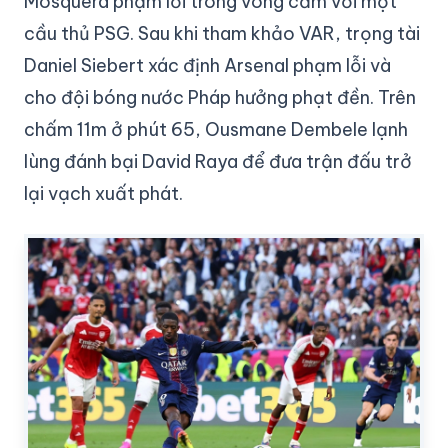
Mosquera phạm lỗi trong vòng cấm với một
cầu thủ PSG. Sau khi tham khảo VAR, trọng tài
Daniel Siebert xác định Arsenal phạm lỗi và
cho đội bóng nước Pháp hưởng phạt đền. Trên
chấm 11m ở phút 65, Ousmane Dembele lạnh
lùng đánh bại David Raya để đưa trận đấu trở
lại vạch xuất phát.