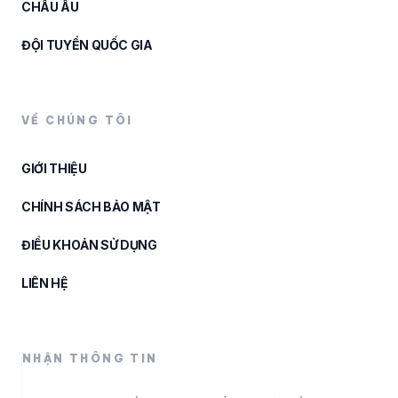
CHÂU ÂU
ĐỘI TUYỂN QUỐC GIA
VỀ CHÚNG TÔI
GIỚI THIỆU
CHÍNH SÁCH BẢO MẬT
ĐIỀU KHOẢN SỬ DỤNG
LIÊN HỆ
NHẬN THÔNG TIN