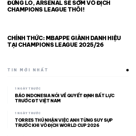
ĐỪNG LO, ARSENAL SẼ SỚM VÔ ĐỊCH
CHAMPIONS LEAGUE THÔI!
CHÍNH THỨC: MBAPPE GIÀNH DANH HIỆU
TẠI CHAMPIONS LEAGUE 2025/26
TIN MỚI NHẤT
1 NGÀY TRƯỚC
BÁO INDONESIA NÓI VỀ QUYẾT ĐỊNH BẤT LỰC
TRƯỚC ĐT VIỆT NAM
1 NGÀY TRƯỚC
TORRES THÚ NHẬN VIỆC ANH TỪNG SUY SỤP
TRƯỚC KHI VÔ ĐỊCH WORLD CUP 2026