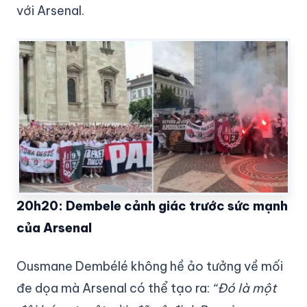
với Arsenal.
20h20: Dembele cảnh giác trước sức mạnh
của Arsenal
Ousmane Dembélé không hề ảo tưởng về mối
đe dọa mà Arsenal có thể tạo ra:
“Đó là một