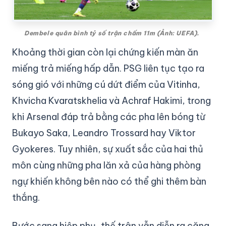
Dembele quân bình tỷ số trận chấm 11m (Ảnh: UEFA).
Khoảng thời gian còn lại chứng kiến màn ăn
miếng trả miếng hấp dẫn. PSG liên tục tạo ra
sóng gió với những cú dứt điểm của Vitinha,
Khvicha Kvaratskhelia và Achraf Hakimi, trong
khi Arsenal đáp trả bằng các pha lên bóng từ
Bukayo Saka, Leandro Trossard hay Viktor
Gyokeres. Tuy nhiên, sự xuất sắc của hai thủ
môn cùng những pha lăn xả của hàng phòng
ngự khiến không bên nào có thể ghi thêm bàn
thắng.
Bước sang hiệp phụ, thế trận vẫn diễn ra căng