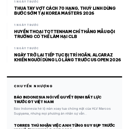
1 NGÀY TRƯỚC
THUA TAY VỢT CÁCH 70 HẠNG, THUỲ LINH DỪNG
BƯỚC SỚM TẠI KOREA MASTERS 2026
1 NGÀY TRƯỚC
HUYỀN THOẠI TOTTENHAM CHỈ THẲNG MẪU ĐỘI
TRƯỞNG CÓ THỂ LÀM HẠI CLB
1 NGÀY TRƯỚC
NGÀY TRỞ LẠI TIẾP TỤC BỊ TRÌ HOÃN, ALCARAZ
KHIẾN NGƯỜI DÙNG LO LẮNG TRƯỚC US OPEN 2026
CHUYỂN NHƯỢNG
BÁO INDONESIA NÓI VỀ QUYẾT ĐỊNH BẤT LỰC
TRƯỚC ĐT VIỆT NAM
Báo Indonesia hé lộ màn xoay tua chóng mặt của HLV Marcos
Sugiyama, nhưng mọi phương án nhân sự vẫn…
TORRES THÚ NHẬN VIỆC ANH TỪNG SUY SỤP TRƯỚC