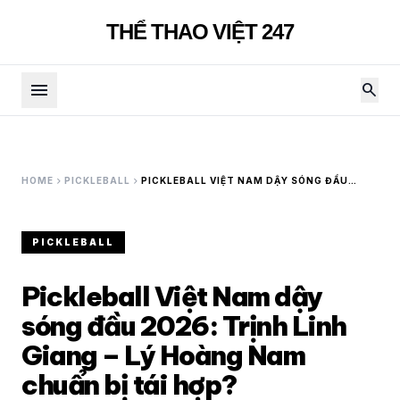
THỂ THAO VIỆT 247
menu
search
chevron_right
chevron_right
HOME
PICKLEBALL
PICKLEBALL VIỆT NAM DẬY SÓNG ĐẦU
2026: TRỊNH LINH GIANG – LÝ HOÀNG NAM
CHUẨN BỊ TÁI HỢP?
PICKLEBALL
Pickleball Việt Nam dậy
sóng đầu 2026: Trịnh Linh
Giang – Lý Hoàng Nam
chuẩn bị tái hợp?