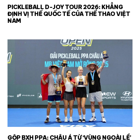
PICKLEBALL D-JOY TOUR 2026: KHẲNG
ĐỊNH VỊ THẾ QUỐC TẾ CỦA THỂ THAO VIỆT
NAM
GỘP BXH PPA: CHÂU Á TỪ ‘VÙNG NGOÀI LỀ’