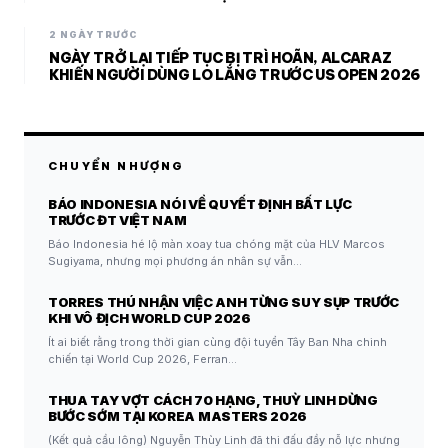
2 NGÀY TRƯỚC
NGÀY TRỞ LẠI TIẾP TỤC BỊ TRÌ HOÃN, ALCARAZ
KHIẾN NGƯỜI DÙNG LO LẮNG TRƯỚC US OPEN 2026
CHUYỂN NHƯỢNG
BÁO INDONESIA NÓI VỀ QUYẾT ĐỊNH BẤT LỰC
TRƯỚC ĐT VIỆT NAM
Báo Indonesia hé lộ màn xoay tua chóng mặt của HLV Marcos
Sugiyama, nhưng mọi phương án nhân sự vẫn…
TORRES THÚ NHẬN VIỆC ANH TỪNG SUY SỤP TRƯỚC
KHI VÔ ĐỊCH WORLD CUP 2026
Ít ai biết rằng trong thời gian cùng đội tuyển Tây Ban Nha chinh
chiến tại World Cup 2026, Ferran…
THUA TAY VỢT CÁCH 70 HẠNG, THUỲ LINH DỪNG
BƯỚC SỚM TẠI KOREA MASTERS 2026
(Kết quả cầu lông) Nguyễn Thùy Linh đã thi đấu đầy nỗ lực nhưng