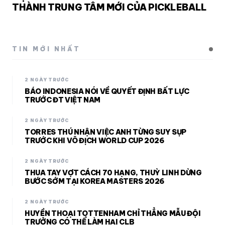
THÀNH TRUNG TÂM MỚI CỦA PICKLEBALL
TIN MỚI NHẤT
2 NGÀY TRƯỚC
BÁO INDONESIA NÓI VỀ QUYẾT ĐỊNH BẤT LỰC
TRƯỚC ĐT VIỆT NAM
2 NGÀY TRƯỚC
TORRES THÚ NHẬN VIỆC ANH TỪNG SUY SỤP
TRƯỚC KHI VÔ ĐỊCH WORLD CUP 2026
2 NGÀY TRƯỚC
THUA TAY VỢT CÁCH 70 HẠNG, THUỲ LINH DỪNG
BƯỚC SỚM TẠI KOREA MASTERS 2026
2 NGÀY TRƯỚC
HUYỀN THOẠI TOTTENHAM CHỈ THẲNG MẪU ĐỘI
TRƯỞNG CÓ THỂ LÀM HẠI CLB