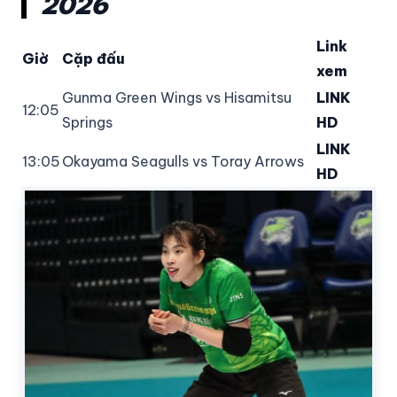
2026
Link
Giờ
Cặp đấu
xem
Gunma Green Wings vs Hisamitsu
LINK
12:05
Springs
HD
LINK
13:05
Okayama Seagulls vs Toray Arrows
HD