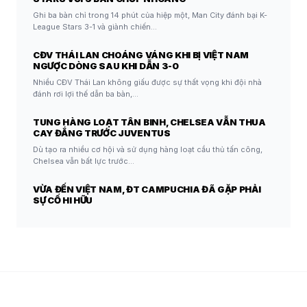
Ghi ba bàn chỉ trong 14 phút của hiệp một, Man City đánh bại K-
League Stars 3-1 và giành chiến…
CĐV THÁI LAN CHOÁNG VÁNG KHI BỊ VIỆT NAM
NGƯỢC DÒNG SAU KHI DẪN 3-0
Nhiều CĐV Thái Lan không giấu được sự thất vọng khi đội nhà
đánh rơi lợi thế dẫn ba bàn,…
TUNG HÀNG LOẠT TÂN BINH, CHELSEA VẪN THUA
CAY ĐẮNG TRƯỚC JUVENTUS
Dù tạo ra nhiều cơ hội và sử dụng hàng loạt cầu thủ tấn công,
Chelsea vẫn bất lực trước…
VỪA ĐẾN VIỆT NAM, ĐT CAMPUCHIA ĐÃ GẶP PHẢI
SỰ CỐ HI HỮU