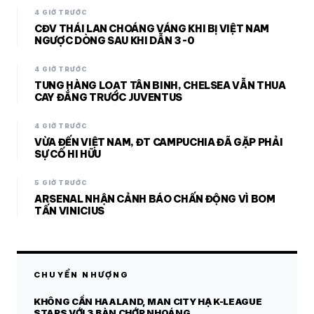
4 GIỜ TRƯỚC
CĐV THÁI LAN CHOÁNG VÁNG KHI BỊ VIỆT NAM
NGƯỢC DÒNG SAU KHI DẪN 3-0
4 GIỜ TRƯỚC
TUNG HÀNG LOẠT TÂN BINH, CHELSEA VẪN THUA
CAY ĐẮNG TRƯỚC JUVENTUS
4 GIỜ TRƯỚC
VỪA ĐẾN VIỆT NAM, ĐT CAMPUCHIA ĐÃ GẶP PHẢI
SỰ CỐ HI HỮU
5 GIỜ TRƯỚC
ARSENAL NHẬN CẢNH BÁO CHẤN ĐỘNG VÌ BOM
TẤN VINICIUS
CHUYỂN NHƯỢNG
KHÔNG CẦN HAALAND, MAN CITY HẠ K-LEAGUE
STARS VỚI 3 BÀN CHỚP NHOÁNG