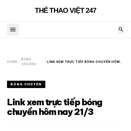
THỂ THAO VIỆT 247
menu
search
BÓNG
chevron_right
chevron_right
HOME
LINK XEM TRỰC TIẾP BÓNG CHUYỀN HÔM
CHUYỀN
NAY 21/3
BÓNG CHUYỀN
Link xem trực tiếp bóng
chuyền hôm nay 21/3