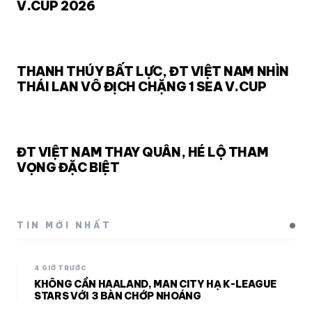
V.CUP 2026
THANH THÚY BẤT LỰC, ĐT VIỆT NAM NHÌN
THÁI LAN VÔ ĐỊCH CHẶNG 1 SEA V.CUP
ĐT VIỆT NAM THAY QUÂN, HÉ LỘ THAM
VỌNG ĐẶC BIỆT
TIN MỚI NHẤT
4 GIỜ TRƯỚC
KHÔNG CẦN HAALAND, MAN CITY HẠ K-LEAGUE
STARS VỚI 3 BÀN CHỚP NHOÁNG