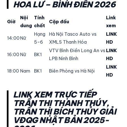
HOA LƯ – BÌNH ĐIỀN 2026
Nội
Tính
Link
Giờ
Cặp đấu
dung
chất
xem
Hạng
Hà Nội Tasco Auto vs
LINK
14:00
Nữ
5-6
XMLS Thanh Hóa
HD
VTV Bình Điền Long An vs
LINK
16:00
Nữ
BK1
LPB Ninh Bình
HD
LINK
18:00
Nam
BK1
Biên Phòng vs Hà Nội
HD
LINK XEM TRỰC TIẾP
TRẦN THỊ THANH THÚY,
TRẦN THỊ BÍCH THỦY GIẢI
VĐQG NHẬT BẢN 2025-