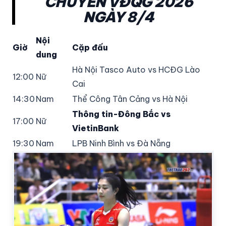
CHUYỀN VĐQG 2026
NGÀY 8/4
Nội
Giờ
Cặp đấu
dung
Hà Nội Tasco Auto vs HCĐG Lào
12:00
Nữ
Cai
14:30
Nam
Thể Công Tân Cảng vs Hà Nội
Thông tin-Đông Bắc vs
17:00
Nữ
VietinBank
19:30
Nam
LPB Ninh Bình vs Đà Nẵng