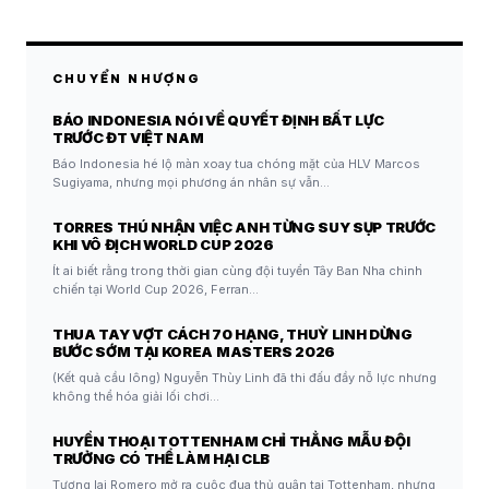
CHUYỂN NHƯỢNG
BÁO INDONESIA NÓI VỀ QUYẾT ĐỊNH BẤT LỰC
TRƯỚC ĐT VIỆT NAM
Báo Indonesia hé lộ màn xoay tua chóng mặt của HLV Marcos
Sugiyama, nhưng mọi phương án nhân sự vẫn…
TORRES THÚ NHẬN VIỆC ANH TỪNG SUY SỤP TRƯỚC
KHI VÔ ĐỊCH WORLD CUP 2026
Ít ai biết rằng trong thời gian cùng đội tuyển Tây Ban Nha chinh
chiến tại World Cup 2026, Ferran…
THUA TAY VỢT CÁCH 70 HẠNG, THUỲ LINH DỪNG
BƯỚC SỚM TẠI KOREA MASTERS 2026
(Kết quả cầu lông) Nguyễn Thùy Linh đã thi đấu đầy nỗ lực nhưng
không thể hóa giải lối chơi…
HUYỀN THOẠI TOTTENHAM CHỈ THẲNG MẪU ĐỘI
TRƯỞNG CÓ THỂ LÀM HẠI CLB
Tương lai Romero mở ra cuộc đua thủ quân tại Tottenham, nhưng