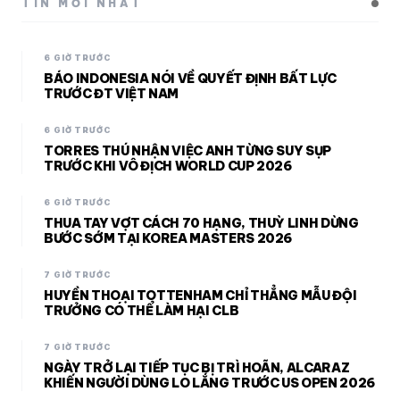
TIN MỚI NHẤT
6 GIỜ TRƯỚC
BÁO INDONESIA NÓI VỀ QUYẾT ĐỊNH BẤT LỰC
TRƯỚC ĐT VIỆT NAM
6 GIỜ TRƯỚC
TORRES THÚ NHẬN VIỆC ANH TỪNG SUY SỤP
TRƯỚC KHI VÔ ĐỊCH WORLD CUP 2026
6 GIỜ TRƯỚC
THUA TAY VỢT CÁCH 70 HẠNG, THUỲ LINH DỪNG
BƯỚC SỚM TẠI KOREA MASTERS 2026
7 GIỜ TRƯỚC
HUYỀN THOẠI TOTTENHAM CHỈ THẲNG MẪU ĐỘI
TRƯỞNG CÓ THỂ LÀM HẠI CLB
7 GIỜ TRƯỚC
NGÀY TRỞ LẠI TIẾP TỤC BỊ TRÌ HOÃN, ALCARAZ
KHIẾN NGƯỜI DÙNG LO LẮNG TRƯỚC US OPEN 2026