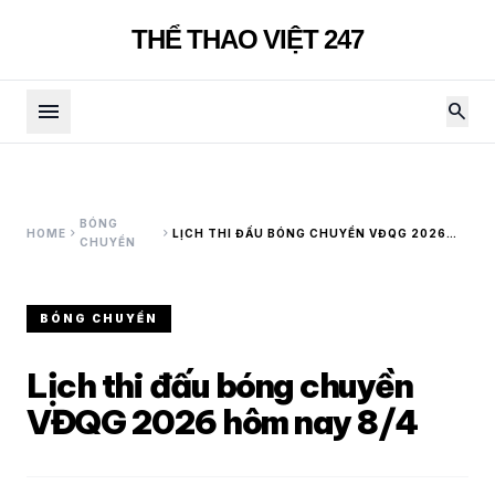
THỂ THAO VIỆT 247
menu
search
BÓNG
chevron_right
chevron_right
HOME
LỊCH THI ĐẤU BÓNG CHUYỀN VĐQG 2026
CHUYỀN
HÔM NAY 8/4
BÓNG CHUYỀN
Lịch thi đấu bóng chuyền
VĐQG 2026 hôm nay 8/4