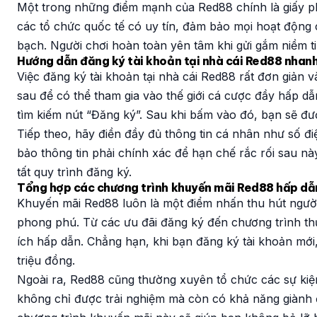
Một trong những điểm mạnh của Red88 chính là giấy p
các tổ chức quốc tế có uy tín, đảm bảo mọi hoạt động 
bạch. Người chơi hoàn toàn yên tâm khi gửi gắm niềm t
Hướng dẫn đăng ký tài khoản tại nhà cái Red88 nhan
Việc đăng ký tài khoản tại nhà cái Red88 rất đơn giản
sau để có thể tham gia vào thế giới cá cược đầy hấp dẫ
tìm kiếm nút “Đăng ký”. Sau khi bấm vào đó, bạn sẽ đư
Tiếp theo, hãy điền đầy đủ thông tin cá nhân như số đi
bảo thông tin phải chính xác để hạn chế rắc rối sau nà
tất quy trình đăng ký.
Tổng hợp các chương trình khuyến mãi Red88 hấp dẫn
Khuyến mãi Red88 luôn là một điểm nhấn thu hút người
phong phú. Từ các ưu đãi đăng ký đến chương trình thư
ích hấp dẫn. Chẳng hạn, khi bạn đăng ký tài khoản mớ
triệu đồng.
Ngoài ra, Red88 cũng thường xuyên tổ chức các sự kiện
không chỉ được trải nghiệm mà còn có khả năng giành đ