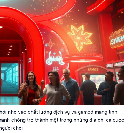
chơi nhờ vào chất lượng dịch vụ và gamod mang tính
nhanh chóng trở thành một trong những địa chỉ cá cược
người chơi.