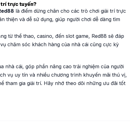
 trí trực tuyến?
 Red88
là điểm dừng chân cho các trò chơi giải trí trực
ân thiện và dễ sử dụng, giúp người chơi dễ dàng tìm
ng từ thể thao, casino, đến slot game, Red88 sẽ đáp
h vụ chăm sóc khách hàng của nhà cái cũng cực kỳ
 nhà cái, góp phần nâng cao trải nghiệm của người
dịch vụ uy tín và nhiều chương trình khuyến mãi thú vị,
ể tham gia giải trí. Hãy nhớ theo dõi những ưu đãi tốt