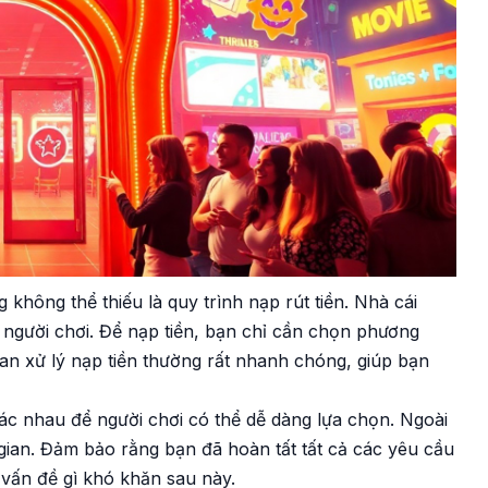
không thể thiếu là quy trình nạp rút tiền. Nhà cái
a người chơi. Để nạp tiền, bạn chỉ cần chọn phương
gian xử lý nạp tiền thường rất nhanh chóng, giúp bạn
ác nhau để người chơi có thể dễ dàng lựa chọn. Ngoài
ời gian. Đảm bảo rằng bạn đã hoàn tất tất cả các yêu cầu
i vấn đề gì khó khăn sau này.