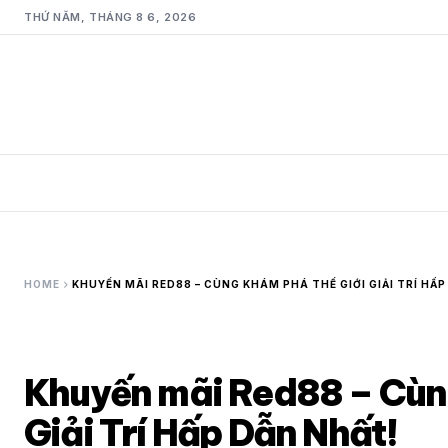
THỨ NĂM, THÁNG 8 6, 2026
chevron_right
HOME
KHUYẾN MÃI RED88 – CÙNG KHÁM PHÁ THẾ GIỚI GIẢI TRÍ HẤP
Khuyến mãi Red88 – Cùn
Giải Trí Hấp Dẫn Nhất!