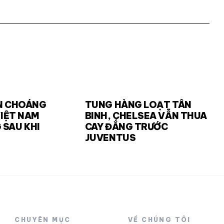
N CHOÁNG
TUNG HÀNG LOẠT TÂN
VIỆT NAM
BINH, CHELSEA VẪN THUA
SAU KHI
CAY ĐẮNG TRƯỚC
JUVENTUS
CHUYÊN MỤC
VỀ CHÚNG TÔI