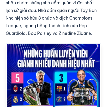
nhập nhóm những nhà cầm quân vĩ đại nhất
lịch sử giải đấu. Nhà cầm quân người Tây Ban
Nha hiện sở hữu 3 chức vô địch Champions
League, ngang bằng thành tích của Pep
Guardiola, Bob Paisley và Zinedine Zidane.