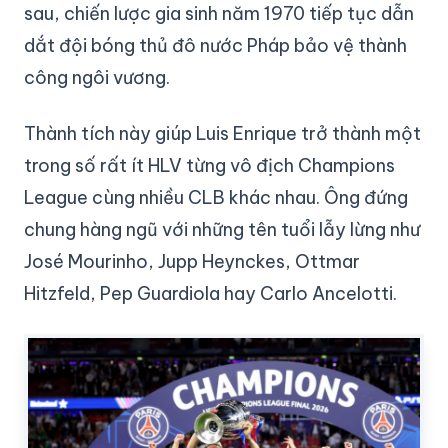
sau, chiến lược gia sinh năm 1970 tiếp tục dẫn
dắt đội bóng thủ đô nước Pháp bảo vệ thành
công ngôi vương.
Thành tích này giúp Luis Enrique trở thành một
trong số rất ít HLV từng vô địch Champions
League cùng nhiều CLB khác nhau. Ông đứng
chung hàng ngũ với những tên tuổi lẫy lừng như
José Mourinho, Jupp Heynckes, Ottmar
Hitzfeld, Pep Guardiola hay Carlo Ancelotti.