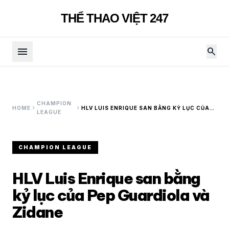
THỂ THAO VIỆT 247
menu
search
CHAMPION
chevron_right
chevron_right
HOME
HLV LUIS ENRIQUE SAN BẰNG KỶ LỤC CỦA
LEAGUE
PEP GUARDIOLA VÀ ZIDANE
CHAMPION LEAGUE
HLV Luis Enrique san bằng
kỷ lục của Pep Guardiola và
Zidane