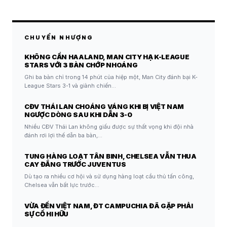
CHUYỂN NHƯỢNG
KHÔNG CẦN HAALAND, MAN CITY HẠ K-LEAGUE
STARS VỚI 3 BÀN CHỚP NHOÁNG
Ghi ba bàn chỉ trong 14 phút của hiệp một, Man City đánh bại K-
League Stars 3-1 và giành chiến…
CĐV THÁI LAN CHOÁNG VÁNG KHI BỊ VIỆT NAM
NGƯỢC DÒNG SAU KHI DẪN 3-0
Nhiều CĐV Thái Lan không giấu được sự thất vọng khi đội nhà
đánh rơi lợi thế dẫn ba bàn,…
TUNG HÀNG LOẠT TÂN BINH, CHELSEA VẪN THUA
CAY ĐẮNG TRƯỚC JUVENTUS
Dù tạo ra nhiều cơ hội và sử dụng hàng loạt cầu thủ tấn công,
Chelsea vẫn bất lực trước…
VỪA ĐẾN VIỆT NAM, ĐT CAMPUCHIA ĐÃ GẶP PHẢI
SỰ CỐ HI HỮU