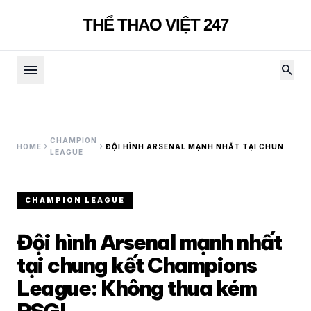
THỂ THAO VIỆT 247
menu
search
CHAMPION
chevron_right
chevron_right
HOME
ĐỘI HÌNH ARSENAL MẠNH NHẤT TẠI CHUNG
LEAGUE
KẾT CHAMPIONS LEAGUE: KHÔNG THUA
KÉM PSG!
CHAMPION LEAGUE
Đội hình Arsenal mạnh nhất
tại chung kết Champions
League: Không thua kém