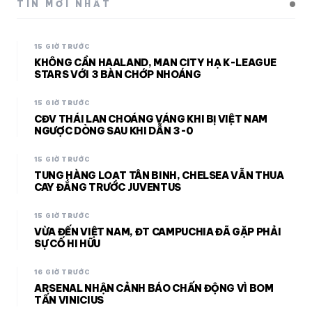
TIN MỚI NHẤT
15 GIỜ TRƯỚC
KHÔNG CẦN HAALAND, MAN CITY HẠ K-LEAGUE
STARS VỚI 3 BÀN CHỚP NHOÁNG
15 GIỜ TRƯỚC
CĐV THÁI LAN CHOÁNG VÁNG KHI BỊ VIỆT NAM
NGƯỢC DÒNG SAU KHI DẪN 3-0
15 GIỜ TRƯỚC
TUNG HÀNG LOẠT TÂN BINH, CHELSEA VẪN THUA
CAY ĐẮNG TRƯỚC JUVENTUS
15 GIỜ TRƯỚC
VỪA ĐẾN VIỆT NAM, ĐT CAMPUCHIA ĐÃ GẶP PHẢI
SỰ CỐ HI HỮU
16 GIỜ TRƯỚC
ARSENAL NHẬN CẢNH BÁO CHẤN ĐỘNG VÌ BOM
TẤN VINICIUS