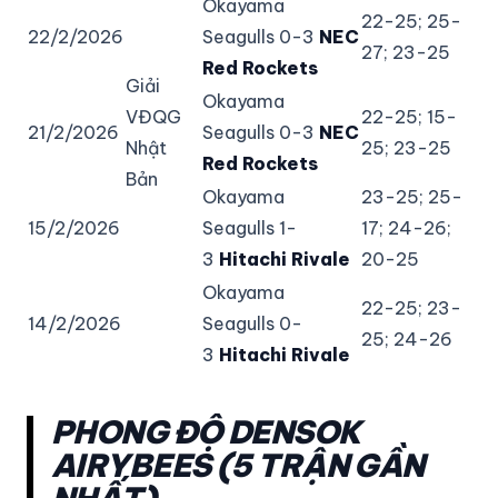
Okayama
22-25; 25-
22/2/2026
Seagulls 0-3
NEC
27; 23-25
Red Rockets
Giải
Okayama
VĐQG
22-25; 15-
21/2/2026
Seagulls 0-3
NEC
Nhật
25; 23-25
Red Rockets
Bản
Okayama
23-25; 25-
15/2/2026
Seagulls 1-
17; 24-26;
3
Hitachi Rivale
20-25
Okayama
22-25; 23-
14/2/2026
Seagulls 0-
25; 24-26
3
Hitachi Rivale
PHONG ĐỘ DENSOK
AIRYBEES (5 TRẬN GẦN