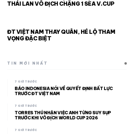
THÁI LAN VÔ ĐỊCH CHẶNG 1 SEA V.CUP
ĐT VIỆT NAM THAY QUÂN, HÉ LỘ THAM
VỌNG ĐẶC BIỆT
TIN MỚI NHẤT
7 GIỜ TRƯỚC
BÁO INDONESIA NÓI VỀ QUYẾT ĐỊNH BẤT LỰC
TRƯỚC ĐT VIỆT NAM
7 GIỜ TRƯỚC
TORRES THÚ NHẬN VIỆC ANH TỪNG SUY SỤP
TRƯỚC KHI VÔ ĐỊCH WORLD CUP 2026
7 GIỜ TRƯỚC