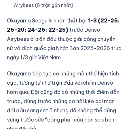
Airybees (5 trận gần nhất)
Okayama Seagulls nhận thất bại
1-3 (22-25;
25-20; 24-26; 22-25)
trước Denso
Airybees ở trận đấu thuộc giải bóng chuyền
nữ vô địch quốc gia Nhật Bản 2025-2026 trưa
ngày 1/3 giờ Việt Nam.
Okayama tiếp tục có những màn thể hiện tích
cực, tương tự như trận đấu với chính Denso
hôm qua. Đội cũng đã có những thời điểm dẫn
trước, đứng trước những cơ hội kéo dài màn
đối đầu sang set 5 nhưng đã không thể đứng
vững trước sức “công phá” của dàn sao bên
phía đối thủ.