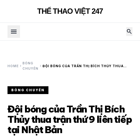
THỂ THAO VIỆT 247
menu
search
BÓNG
chevron_right
chevron_right
HOME
ĐỘI BÓNG CỦA TRẦN THỊ BÍCH THỦY THUA
CHUYỀN
TRẬN THỨ 9 LIÊN TIẾP TẠI NHẬT BẢN
BÓNG CHUYỀN
Đội bóng của Trần Thị Bích
Thủy thua trận thứ 9 liên tiếp
tại Nhật Bản