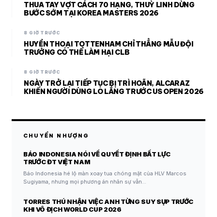
THUA TAY VỢT CÁCH 70 HẠNG, THUỲ LINH DỪNG
BƯỚC SỚM TẠI KOREA MASTERS 2026
8 GIỜ TRƯỚC
HUYỀN THOẠI TOTTENHAM CHỈ THẲNG MẪU ĐỘI
TRƯỞNG CÓ THỂ LÀM HẠI CLB
8 GIỜ TRƯỚC
NGÀY TRỞ LẠI TIẾP TỤC BỊ TRÌ HOÃN, ALCARAZ
KHIẾN NGƯỜI DÙNG LO LẮNG TRƯỚC US OPEN 2026
CHUYỂN NHƯỢNG
BÁO INDONESIA NÓI VỀ QUYẾT ĐỊNH BẤT LỰC
TRƯỚC ĐT VIỆT NAM
Báo Indonesia hé lộ màn xoay tua chóng mặt của HLV Marcos
Sugiyama, nhưng mọi phương án nhân sự vẫn…
TORRES THÚ NHẬN VIỆC ANH TỪNG SUY SỤP TRƯỚC
KHI VÔ ĐỊCH WORLD CUP 2026