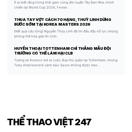
Ít ai biết rằng trong thời gian cùng đội tuyển Tây Ban Nha chinh
chiến tại World Cup 2026, Ferran…
THUA TAY VỢT CÁCH 70 HẠNG, THUỲ LINH DỪNG
BƯỚC SỚM TẠI KOREA MASTERS 2026
(Kết quả cầu lông) Nguyễn Thùy Linh đã thi đấu đầy nỗ lực nhưng
không thể hóa giải lối chơi…
HUYỀN THOẠI TOTTENHAM CHỈ THẲNG MẪU ĐỘI
TRƯỞNG CÓ THỂ LÀM HẠI CLB
Tương lai Romero mở ra cuộc đua thủ quân tại Tottenham, nhưng
Toby Alderweireld cảnh báo Spurs không được trao…
THỂ THAO VIỆT 247