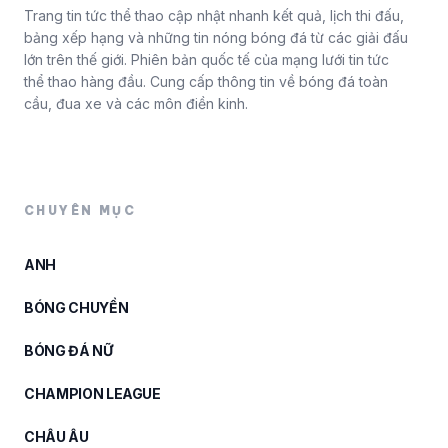
Trang tin tức thể thao cập nhật nhanh kết quả, lịch thi đấu,
bảng xếp hạng và những tin nóng bóng đá từ các giải đấu
lớn trên thế giới. Phiên bản quốc tế của mạng lưới tin tức
thể thao hàng đầu. Cung cấp thông tin về bóng đá toàn
cầu, đua xe và các môn điền kinh.
CHUYÊN MỤC
ANH
BÓNG CHUYỀN
BÓNG ĐÁ NỮ
CHAMPION LEAGUE
CHÂU ÂU