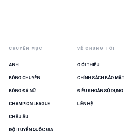
CHUYÊN MỤC
VỀ CHÚNG TÔI
ANH
GIỚI THIỆU
BÓNG CHUYỀN
CHÍNH SÁCH BẢO MẬT
BÓNG ĐÁ NỮ
ĐIỀU KHOẢN SỬ DỤNG
CHAMPION LEAGUE
LIÊN HỆ
CHÂU ÂU
ĐỘI TUYỂN QUỐC GIA