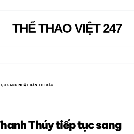
THỂ THAO VIỆT 247
TỤC SANG NHẬT BẢN THI ĐẤU
hanh Thúy tiếp tục sang