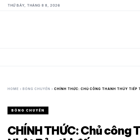
THỨ BẢY, THÁNG 8 8, 2026
chevron_right
chevron_right
HOME
BÓNG CHUYỀN
CHÍNH THỨC: CHỦ CÔNG THANH THÚY TIẾP 
BÓNG CHUYỀN
CHÍNH THỨC: Chủ công T