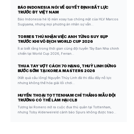
BÁO INDONESIA NÓI VỀ QUYẾT ĐỊNH BẤT LỰC
TRƯỚC ĐT VIỆT NAM
Báo Indonesia hé lộ màn xoay tua chóng mặt của HLV Marcos
Sugiyama, nhưng mọi phương án nhân sự vẫn…
TORRES THÚ NHẬN VIỆC ANH TỪNG SUY SỤP
TRƯỚC KHI VÔ ĐỊCH WORLD CUP 2026
Ít ai biết rằng trong thời gian cùng đội tuyển Tây Ban Nha chinh
chiến tại World Cup 2026, Ferran…
THUA TAY VỢT CÁCH 70 HẠNG, THUỲ LINH DỪNG
BƯỚC SỚM TẠI KOREA MASTERS 2026
(Kết quả cầu lông) Nguyễn Thùy Linh đã thi đấu đầy nỗ lực
nhưng không thể hóa giải lối chơi…
HUYỀN THOẠI TOTTENHAM CHỈ THẲNG MẪU ĐỘI
TRƯỞNG CÓ THỂ LÀM HẠI CLB
Tương lai Romero mở ra cuộc đua thủ quân tại Tottenham,
nhưng Toby Alderweireld cảnh báo Spurs không được trao…