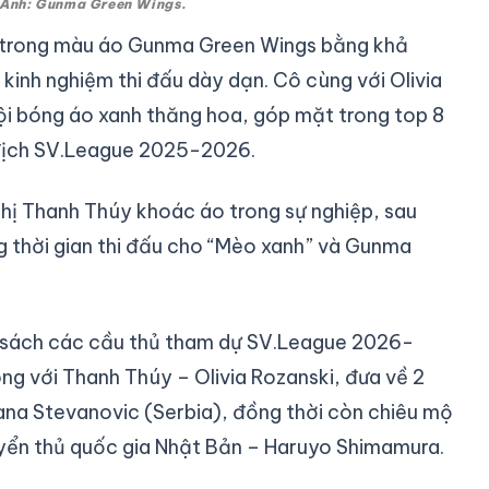
 Ảnh: Gunma Green Wings.
ấn trong màu áo Gunma Green Wings bằng khả
inh nghiệm thi đấu dày dạn. Cô cùng với Olivia
ội bóng áo xanh thăng hoa, góp mặt trong top 8
 địch SV.League 2025-2026.
hị Thanh Thúy khoác áo trong sự nghiệp, sau
 thời gian thi đấu cho “Mèo xanh” và Gunma
 sách các cầu thủ tham dự SV.League 2026-
ông với Thanh Thúy – Olivia Rozanski, đưa về 2
ana Stevanovic (Serbia), đồng thời còn chiêu mộ
uyển thủ quốc gia Nhật Bản – Haruyo Shimamura.