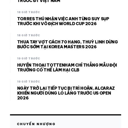
TRƯỚC ĐT VIỆT NAM
18 GIỜ TRƯỚC
TORRES THÚ NHẬN VIỆC ANH TỪNG SUY SỤP
TRƯỚC KHI VÔ ĐỊCH WORLD CUP 2026
18 GIỜ TRƯỚC
THUA TAY VỢT CÁCH 70 HẠNG, THUỲ LINH DỪNG
BƯỚC SỚM TẠI KOREA MASTERS 2026
19 GIỜ TRƯỚC
HUYỀN THOẠI TOTTENHAM CHỈ THẲNG MẪU ĐỘI
TRƯỞNG CÓ THỂ LÀM HẠI CLB
19 GIỜ TRƯỚC
NGÀY TRỞ LẠI TIẾP TỤC BỊ TRÌ HOÃN, ALCARAZ
KHIẾN NGƯỜI DÙNG LO LẮNG TRƯỚC US OPEN
2026
CHUYỂN NHƯỢNG