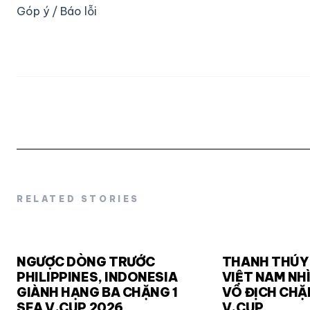
Góp ý / Báo lỗi
RELATED STORIES
NGƯỢC DÒNG TRƯỚC
THANH THÚY 
PHILIPPINES, INDONESIA
VIỆT NAM NH
GIÀNH HẠNG BA CHẶNG 1
VÔ ĐỊCH CHẶ
SEA V.CUP 2026
V.CUP