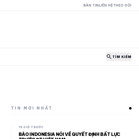
BẢN TIN
LIÊN HỆ
THEO DÕI
search
TÌM KIẾM
TIN MỚI NHẤT
18 GIỜ TRƯỚC
BÁO INDONESIA NÓI VỀ QUYẾT ĐỊNH BẤT LỰC