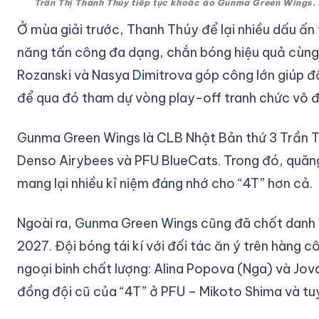
Trần Thị Thanh Thúy tiếp tục khoác áo Gunma Green Wings.
Ở mùa giải trước, Thanh Thúy để lại nhiều dấu 
năng tấn công đa dạng, chắn bóng hiệu quả cùng k
Rozanski và Nasya Dimitrova góp công lớn giúp đ
để qua đó tham dự vòng play-off tranh chức vô
Gunma Green Wings là CLB Nhật Bản thứ 3 Trần T
Denso Airybees và PFU BlueCats. Trong đó, quãng
mang lại nhiều kỉ niệm đáng nhớ cho “4T” hơn cả.
Ngoài ra, Gunma Green Wings cũng đã chốt danh
2027. Đội bóng tái kí với đối tác ăn ý trên hàng c
ngoại binh chất lượng: Alina Popova (Nga) và Jov
đồng đội cũ của “4T” ở PFU – Mikoto Shima và t