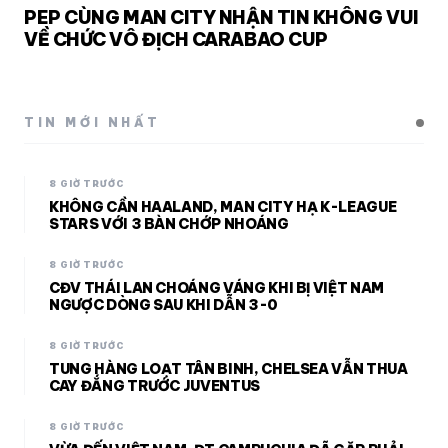
PEP CÙNG MAN CITY NHẬN TIN KHÔNG VUI
VỀ CHỨC VÔ ĐỊCH CARABAO CUP
TIN MỚI NHẤT
8 GIỜ TRƯỚC
KHÔNG CẦN HAALAND, MAN CITY HẠ K-LEAGUE
STARS VỚI 3 BÀN CHỚP NHOÁNG
8 GIỜ TRƯỚC
CĐV THÁI LAN CHOÁNG VÁNG KHI BỊ VIỆT NAM
NGƯỢC DÒNG SAU KHI DẪN 3-0
8 GIỜ TRƯỚC
TUNG HÀNG LOẠT TÂN BINH, CHELSEA VẪN THUA
CAY ĐẮNG TRƯỚC JUVENTUS
8 GIỜ TRƯỚC