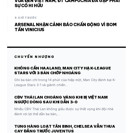
VỪA ĐẾN VIỆT NAM, ĐT CAMPUCHIA ĐÃ GẶP PHẢI
SỰ CỐ HI HỮU
9 GIỜ TRƯỚC
ARSENAL NHẬN CẢNH BÁO CHẤN ĐỘNG VÌ BOM
TẤN VINICIUS
CHUYỂN NHƯỢNG
KHÔNG CẦN HAALAND, MAN CITY HẠ K-LEAGUE
STARS VỚI 3 BÀN CHỚP NHOÁNG
Ghi ba bàn chỉ trong 14 phút của hiệp một, Man City đánh bại K-
League Stars 3-1 và giành chiến…
CĐV THÁI LAN CHOÁNG VÁNG KHI BỊ VIỆT NAM
NGƯỢC DÒNG SAU KHI DẪN 3-0
Nhiều CĐV Thái Lan không giấu được sự thất vọng khi đội nhà
đánh rơi lợi thế dẫn ba bàn,…
TUNG HÀNG LOẠT TÂN BINH, CHELSEA VẪN THUA
CAY ĐẮNG TRƯỚC JUVENTUS