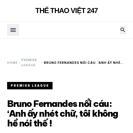
THỂ THAO VIỆT 247
menu
search
PREMIER
chevron_right
chevron_right
HOME
BRUNO FERNANDES NỔI CÁU: ‘ANH ẤY NHÉT
LEAGUE
CHỮ, TÔI KHÔNG HỀ NÓI THẾ !
PREMIER LEAGUE
Bruno Fernandes nổi cáu:
‘Anh ấy nhét chữ, tôi không
hề nói thế !