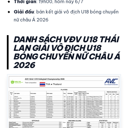
Thời gian
: 19h00, hôm nay 6/7
Giải đấu
: bán kết giải vô địch U18 bóng chuyền
nữ châu Á 2026
DANH SÁCH VĐV U18 THÁI
LAN GIẢI VÔ ĐỊCH U18
BÓNG CHUYỀN NỮ CHÂU Á
2026