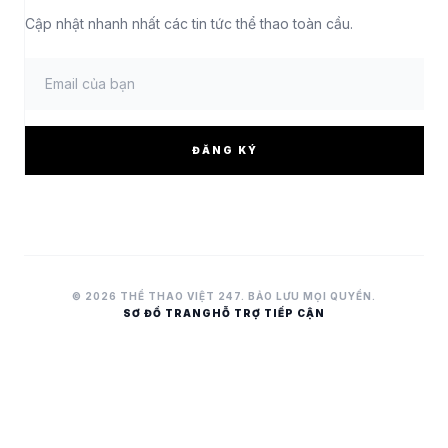
Cập nhật nhanh nhất các tin tức thể thao toàn cầu.
ĐĂNG KÝ
© 2026 THỂ THAO VIỆT 247. BẢO LƯU MỌI QUYỀN.
SƠ ĐỒ TRANG
HỖ TRỢ TIẾP CẬN