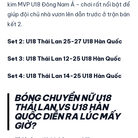
kim MVP U18 Đông Nam Á – chơi rất nổi bật để
giúp đội chủ nhà vươn lên dẫn trước ở trận bán
kết 2.
Set 2: U18 Thái Lan 25-27 U18 Hàn Quốc
Set 3: U18 Thái Lan 12-25 U18 Hàn Quốc
Set 4: U18 Thái Lan 14-25 U18 Hàn Quốc
BÓNG CHUYỀN NỮ U18
THÁI LAN VS U18 HÀN
QUỐC DIỄN RA LÚC MẤY
GIỜ?