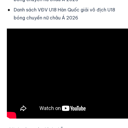
Danh sách VĐV U18 Hàn Quốc giải vô địch U18
bóng chuyền nữ châu Á 2026